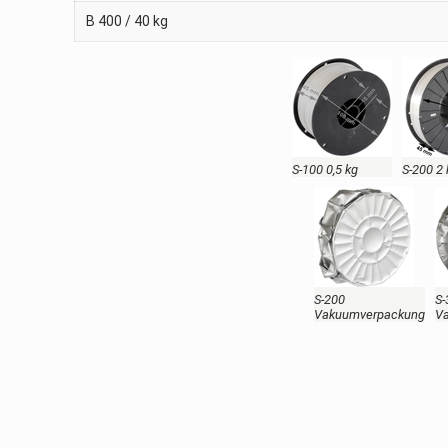
B 400 / 40 kg
S-100 0,5 kg
S-200 2
S-200
S-
Vakuumverpackung
V