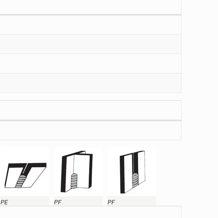
PE
PF
PF