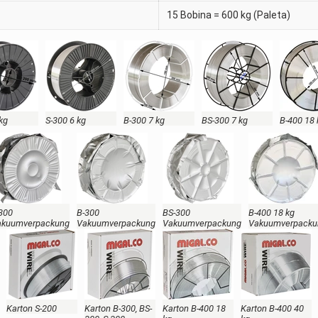
15 Bobina = 600 kg (Paleta)
 kg
S-300 6 kg
B-300 7 kg
BS-300 7 kg
B-400 18 
300
B-300
BS-300
B-400 18 kg
akuumverpackung
Vakuumverpackung
Vakuumverpackung
Vakuumverpacku
Karton S-200
Karton B-300, BS-
Karton B-400 18
Karton B-400 40