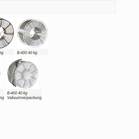
kg
B-400 40 kg
B-400 40 kg
ng
Vakuumverpackung