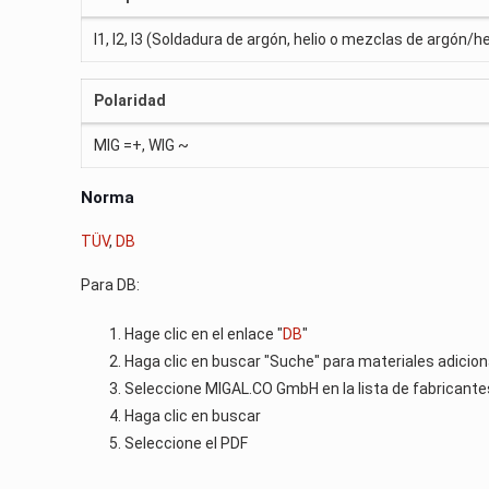
I1, I2, I3 (Soldadura de argón, helio o mezclas de argón/he
Polaridad
MIG =+, WIG ~
Norma
TÜV
,
DB
Para DB:
Hage clic en el enlace "
DB
"
Haga clic en buscar "Suche" para materiales adicio
Seleccione MIGAL.CO GmbH en la lista de fabricante
Haga clic en buscar
Seleccione el PDF