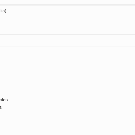
lio)
nales
s