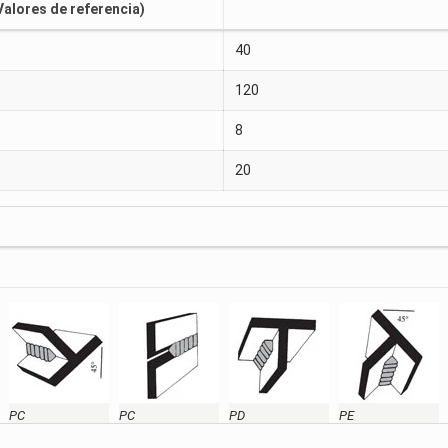
Valores de referencia)
40
120
8
20
PC
PC
PD
PE