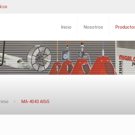
l.co
Inicio
Nosotros
Producto
minio
MA-4043 AlSi5