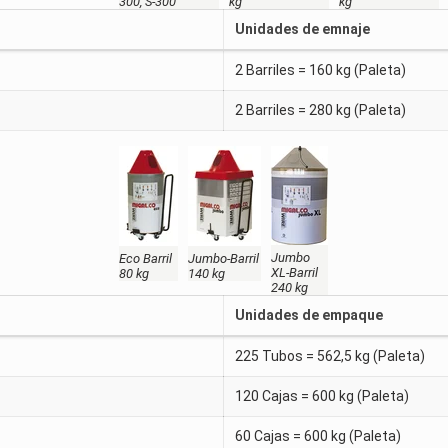
300, S-300
kg
kg
Unidades de emnaje
2 Barriles = 160 kg (Paleta)
2 Barriles = 280 kg (Paleta)
Jumbo
Eco Barril
Jumbo-Barril
XL-Barril
80 kg
140 kg
240 kg
Unidades de empaque
225 Tubos = 562,5 kg (Paleta)
120 Cajas = 600 kg (Paleta)
60 Cajas = 600 kg (Paleta)