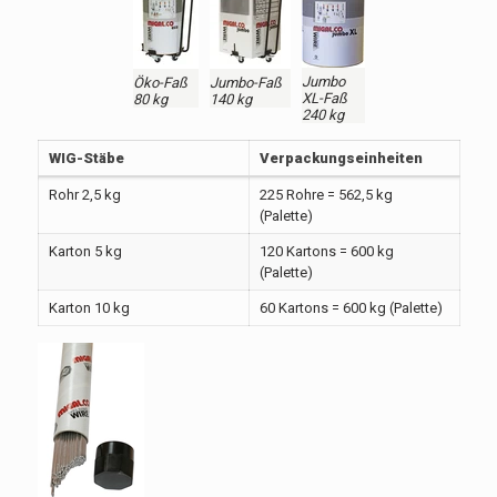
Jumbo
Öko-Faß
Jumbo-Faß
XL-Faß
80 kg
140 kg
240 kg
WIG-Stäbe
Verpackungseinheiten
Rohr 2,5 kg
225 Rohre = 562,5 kg
(Palette)
Karton 5 kg
120 Kartons = 600 kg
(Palette)
Karton 10 kg
60 Kartons = 600 kg (Palette)