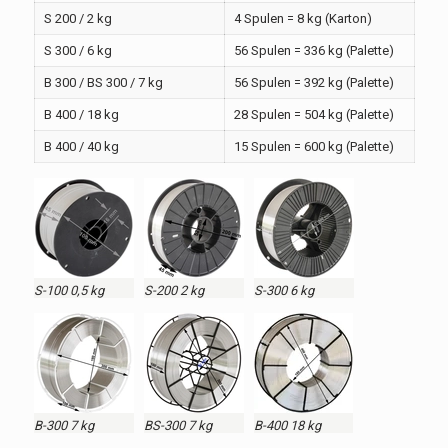
S 200 / 2 kg
4 Spulen = 8 kg (Karton)
S 300 / 6 kg
56 Spulen = 336 kg (Palette)
B 300 / BS 300 / 7 kg
56 Spulen = 392 kg (Palette)
B 400 / 18 kg
28 Spulen = 504 kg (Palette)
B 400 / 40 kg
15 Spulen = 600 kg (Palette)
S-100 0,5 kg
S-200 2 kg
S-300 6 kg
B-300 7 kg
BS-300 7 kg
B-400 18 kg