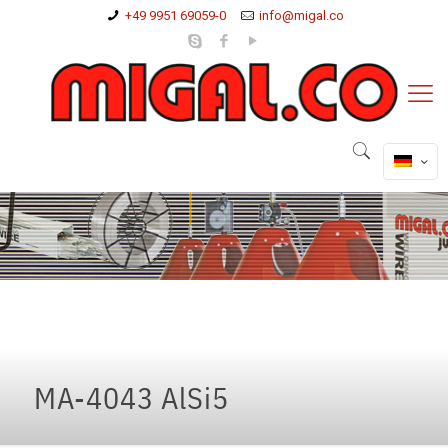
+49 9951 69059-0
info@migal.co
MA-4043 AlSi5