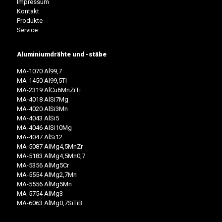
Impressum
Kontakt
Produkte
Service
Aluminiumdrähte und -stäbe
MA-1070 Al99,7
MA-1450 Al99,5Ti
MA-2319 AlCu6MnZrTi
MA-4018 AlSi7Mg
MA-4020 AlSi3Mn
MA-4043 AlSi5
MA-4046 AlSi10Mg
MA-4047 AlSi12
MA-5087 AlMg4,5MnZr
MA-5183 AlMg4,5Mn0,7
MA-5356 AlMg5Cr
MA-5554 AlMg2,7Mn
MA-5556 AlMg5Mn
MA-5754 AlMg3
MA-6063 AlMg0,7SiTiB