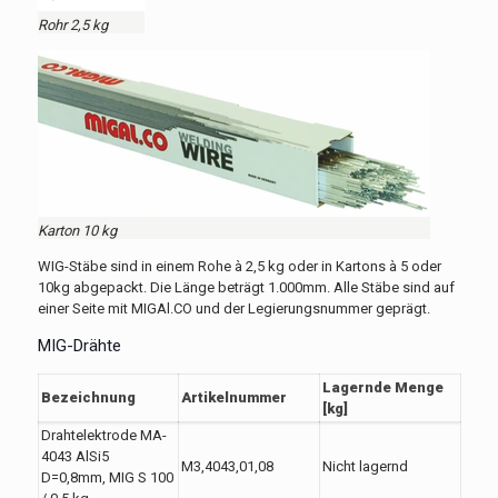
Rohr 2,5 kg
Karton 10 kg
WIG-Stäbe sind in einem Rohe à 2,5 kg oder in Kartons à 5 oder
10kg abgepackt. Die Länge beträgt 1.000mm. Alle Stäbe sind auf
einer Seite mit MIGAl.CO und der Legierungsnummer geprägt.
MIG-Drähte
Lagernde Menge
Bezeichnung
Artikelnummer
[kg]
Drahtelektrode MA-
4043 AlSi5
M3,4043,01,08
Nicht lagernd
D=0,8mm, MIG S 100