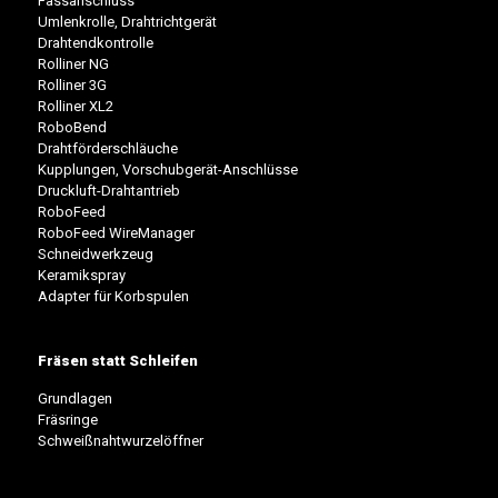
Fassanschluss
Umlenkrolle, Drahtrichtgerät
Drahtendkontrolle
Rolliner NG
Rolliner 3G
Rolliner XL2
RoboBend
Drahtförderschläuche
Kupplungen, Vorschubgerät-Anschlüsse
Druckluft-Drahtantrieb
RoboFeed
RoboFeed WireManager
Schneidwerkzeug
Keramikspray
Adapter für Korbspulen
Fräsen statt Schleifen
Grundlagen
Fräsringe
Schweißnahtwurzelöffner