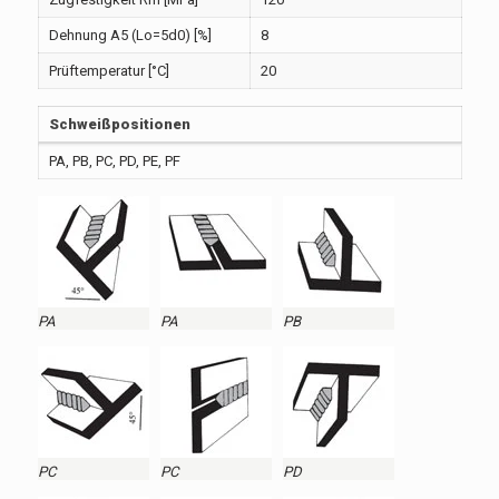
Dehnung A5 (Lo=5d0) [%]
8
Prüftemperatur [°C]
20
Schweißpositionen
PA, PB, PC, PD, PE, PF
PA
PA
PB
PC
PC
PD