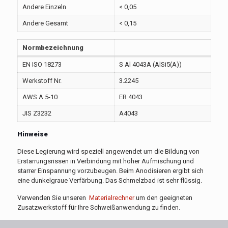
Andere Einzeln
< 0,05
Andere Gesamt
< 0,15
Normbezeichnung
EN ISO 18273
S Al 4043A (AlSi5(A))
Werkstoff Nr.
3.2245
AWS A 5-10
ER 4043
JIS Z3232
A4043
Hinweise
Diese Legierung wird speziell angewendet um die Bildung von
Erstarrungsrissen in Verbindung mit hoher Aufmischung und
starrer Einspannung vorzubeugen. Beim Anodisieren ergibt sich
eine dunkelgraue Verfärbung. Das Schmelzbad ist sehr flüssig.
Verwenden Sie unseren
Materialrechner
um den geeigneten
Zusatzwerkstoff für Ihre Schweißanwendung zu finden.