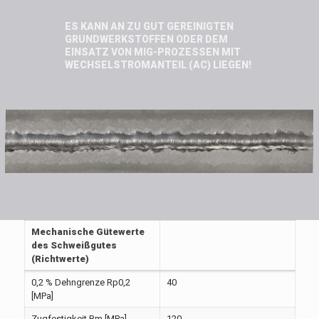
ES KANN AN ZU GUT GEREINIGTEN
GRUNDWERKSTOFFEN ODER DEM
EINSATZ VON MIG-PROZESSEN MIT
WECHSELSTROMANTEIL (AC) LIEGEN!
Mechanische Gütewerte
des Schweißgutes
(Richtwerte)
0,2 % Dehngrenze Rp0,2
40
[MPa]
Zugfestigkeit Rm [MPa]
120