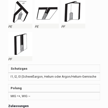
PE
PE
PF
PF
Schutzgas
I1, I2, I3 (Schweißargon, Helium oder Argon/Helium-Gemische
Polung
MIG =+, WIG ~
Zulassungen