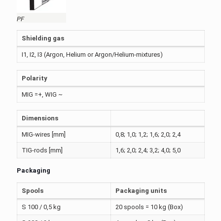
PF
Shielding gas
I1, I2, I3 (Argon, Helium or Argon/Helium-mixtures)
Polarity
MIG =+, WIG ~
Dimensions
MIG-wires [mm]
0,8; 1,0; 1,2; 1,6; 2,0; 2,4
TIG-rods [mm]
1,6; 2,0; 2,4; 3,2; 4,0; 5,0
Packaging
Spools
Packaging units
S 100 / 0,5 kg
20 spools = 10 kg (Box)