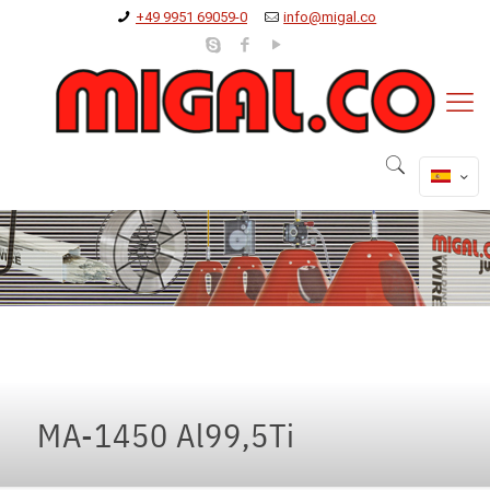
+49 9951 69059-0
info@migal.co
MA-1450 Al99,5Ti