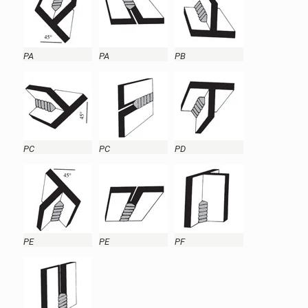
PA
PA
PB
PC
PC
PD
PE
PE
PF