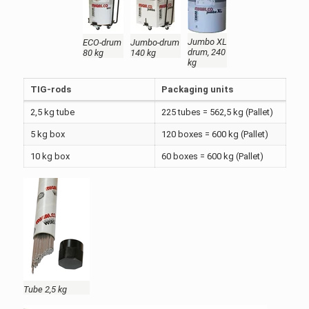
Jumbo XL
ECO-drum
Jumbo-drum
drum, 240
80 kg
140 kg
kg
TIG-rods
Packaging units
2,5 kg tube
225 tubes = 562,5 kg (Pallet)
5 kg box
120 boxes = 600 kg (Pallet)
10 kg box
60 boxes = 600 kg (Pallet)
Tube 2,5 kg