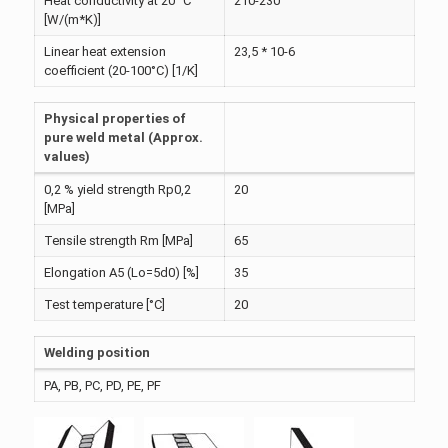
Heat conductivity at 20° C
210-230
[W/(m*K)]
Linear heat extension
23,5 * 10-6
coefficient (20-100°C) [1/K]
Physical properties of
pure weld metal (Approx.
values)
0,2 % yield strength Rp0,2
20
[MPa]
Tensile strength Rm [MPa]
65
Elongation A5 (Lo=5d0) [%]
35
Test temperature [°C]
20
Welding position
PA, PB, PC, PD, PE, PF