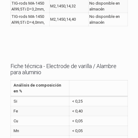
TIG-rods MA-1450
No disponible en
M2,1450,14,32
Al99,5Ti D=3,2mm,
almacén
TIG-rods MA-1450
No disponible en
M2,1450,14,40
Al99,5Ti D=4,0mm,
almacén
Fiche técnica - Electrode de varilla / Alambre
para aluminio
Análisis de composición
en %
Si
< 0,25
Fe
< 0,40
Cu
< 0,05
Mn
< 0,05