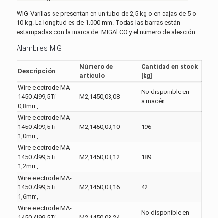
WIG-Varillas se presentan en un tubo de 2,5 kg o en cajas de 5 o
10 kg. La longitud es de 1.000 mm. Todas las barras están
estampadas con la marca de MIGAl.CO y el número de aleación
Alambres MIG
Número de
Cantidad en stock
Descripción
artículo
[kg]
Wire electrode MA-
No disponible en
1450 Al99,5Ti
M2,1450,03,08
almacén
0,8mm,
Wire electrode MA-
1450 Al99,5Ti
M2,1450,03,10
196
1,0mm,
Wire electrode MA-
1450 Al99,5Ti
M2,1450,03,12
189
1,2mm,
Wire electrode MA-
1450 Al99,5Ti
M2,1450,03,16
42
1,6mm,
Wire electrode MA-
No disponible en
1450 Al99,5Ti
M2,1450,03,24