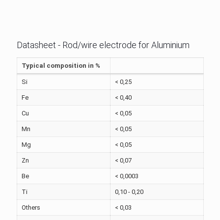
Datasheet - Rod/wire electrode for Aluminium
Typical composition in %
Si
< 0,25
Fe
< 0,40
Cu
< 0,05
Mn
< 0,05
Mg
< 0,05
Zn
< 0,07
Be
< 0,0003
Ti
0,10 - 0,20
Others
< 0,03