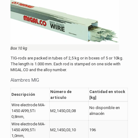
Box 10 kg
TIG-rods are packed in tubes of 2,5 kg or in boxes of 5 or 10kg.
The length is 1.000 mm. Each rod is stamped on one side with
MIGAL.CO and the alloy number.
Alambres MIG
Número de
Cantidad en stock
Descripción
artículo
[kg]
Wire electrode MA-
No disponible en
1450 Al99,5Ti
M2,1450,03,08
almacén
0,8mm,
Wire electrode MA-
1450 Al99,5Ti
M2,1450,03,10
196
1,0mm,