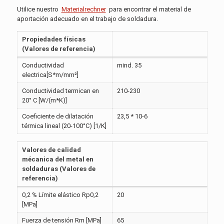
Utilice nuestro
Materialrechner
para encontrar el material de
aportación adecuado en el trabajo de soldadura.
Propiedades físicas
(Valores de referencia)
Conductividad
mind. 35
electrica[S*m/mm²]
Conductividad termican en
210-230
20° C [W/(m*K)]
Coeficiente de dilatación
23,5 * 10-6
térmica lineal (20-100°C) [1/K]
Valores de calidad
mécanica del metal en
soldaduras (Valores de
referencia)
0,2 % Límite elástico Rp0,2
20
[MPa]
Fuerza de tensión Rm [MPa]
65