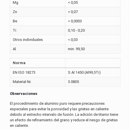
Mg
< 0,05
Zn
< 0,07
Be
< 0,0003
Ti
0,10 - 0,20
Otros individuales
< 0,03
Al
min. 99,50
Norma
EN ISO 18273
S Al 1450 (Al99,5Ti)
Material Nr.
3.0805
Observaciones
El procedimiento de aluminio puro requere precauciones
especiales para evitar la porosidad y las grietas en caliente
debido al estrecho intervalo de fusión. La adición de titanio tiene
un efecto de refinamiento del grano y reduce el riesgo de grietas
en caliente.