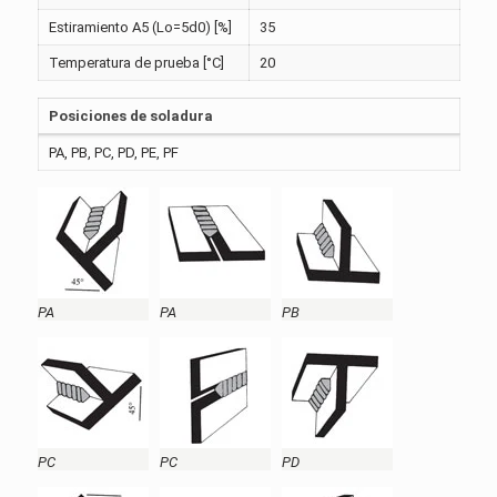
Estiramiento A5 (Lo=5d0) [%]
35
Temperatura de prueba [°C]
20
Posiciones de soladura
PA, PB, PC, PD, PE, PF
PA
PA
PB
PC
PC
PD