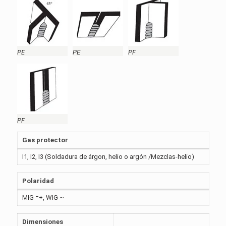
PE
PE
PF
PF
Gas protector
I1, I2, I3 (Soldadura de árgon, helio o argón /Mezclas-helio)
Polaridad
MIG =+, WIG ~
Dimensiones