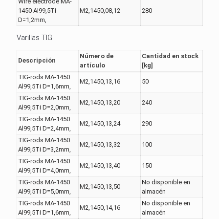
Wire electrode MA-
1450 Al99,5Ti
M2,1450,08,12
280
D=1,2mm,
Varillas TIG
Número de
Cantidad en stock
Descripción
artículo
[kg]
TIG-rods MA-1450
M2,1450,13,16
50
Al99,5Ti D=1,6mm,
TIG-rods MA-1450
M2,1450,13,20
240
Al99,5Ti D=2,0mm,
TIG-rods MA-1450
M2,1450,13,24
290
Al99,5Ti D=2,4mm,
TIG-rods MA-1450
M2,1450,13,32
100
Al99,5Ti D=3,2mm,
TIG-rods MA-1450
M2,1450,13,40
150
Al99,5Ti D=4,0mm,
TIG-rods MA-1450
No disponible en
M2,1450,13,50
Al99,5Ti D=5,0mm,
almacén
TIG-rods MA-1450
No disponible en
M2,1450,14,16
Al99,5Ti D=1,6mm,
almacén