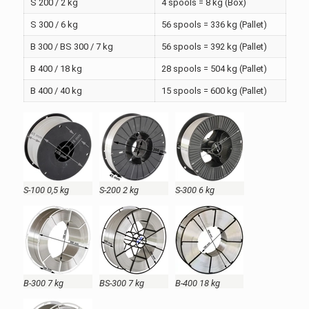
S 200 / 2 kg
4 spools = 8 kg (Box)
S 300 / 6 kg
56 spools = 336 kg (Pallet)
B 300 / BS 300 / 7 kg
56 spools = 392 kg (Pallet)
B 400 / 18 kg
28 spools = 504 kg (Pallet)
B 400 / 40 kg
15 spools = 600 kg (Pallet)
S-100 0,5 kg
S-200 2 kg
S-300 6 kg
B-300 7 kg
BS-300 7 kg
B-400 18 kg