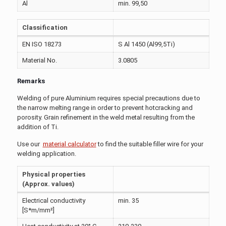
Al
min. 99,50
Classification
EN ISO 18273
S Al 1450 (Al99,5Ti)
Material No.
3.0805
Remarks
Welding of pure Aluminium requires special precautions due to
the narrow melting range in order to prevent hotcracking and
porosity. Grain refinement in the weld metal resulting from the
addition of Ti.
Use our
material calculator
to find the suitable filler wire for your
welding application.
Physical properties
(Approx. values)
Electrical conductivity
min. 35
[S*m/mm²]