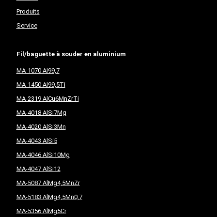
Produits
Service
Fil/baguette à souder en aluminium
MA-1070 Al99,7
MA-1450 Al99,5Ti
MA-2319 AlCu6MnZrTi
MA-4018 AlSi7Mg
MA-4020 AlSi3Mn
MA-4043 AlSi5
MA-4046 AlSi10Mg
MA-4047 AlSi12
MA-5087 AlMg4,5MnZr
MA-5183 AlMg4,5Mn0,7
MA-5356 AlMg5Cr