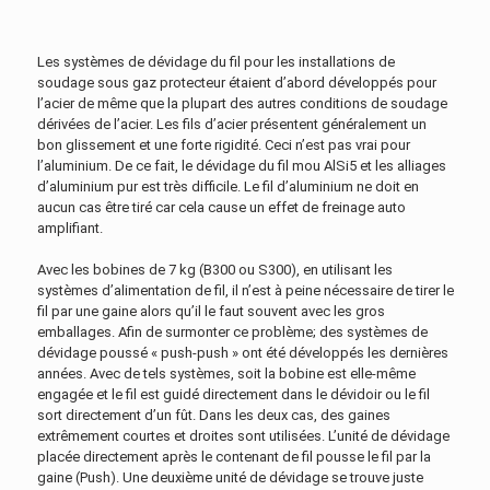
Les systèmes de dévidage du fil pour les installations de
soudage sous gaz protecteur étaient d’abord développés pour
l’acier de même que la plupart des autres conditions de soudage
dérivées de l’acier. Les fils d’acier présentent généralement un
bon glissement et une forte rigidité. Ceci n’est pas vrai pour
l’aluminium. De ce fait, le dévidage du fil mou AlSi5 et les alliages
d’aluminium pur est très difficile. Le fil d’aluminium ne doit en
aucun cas être tiré car cela cause un effet de freinage auto
amplifiant.
Avec les bobines de 7 kg (B300 ou S300), en utilisant les
systèmes d’alimentation de fil, il n’est à peine nécessaire de tirer le
fil par une gaine alors qu’il le faut souvent avec les gros
emballages. Afin de surmonter ce problème; des systèmes de
dévidage poussé « push-push » ont été développés les dernières
années. Avec de tels systèmes, soit la bobine est elle-même
engagée et le fil est guidé directement dans le dévidoir ou le fil
sort directement d’un fût. Dans les deux cas, des gaines
extrêmement courtes et droites sont utilisées. L’unité de dévidage
placée directement après le contenant de fil pousse le fil par la
gaine (Push). Une deuxième unité de dévidage se trouve juste