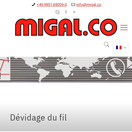
+49 9951 69059-0
info@migal.co
Dévidage du fil