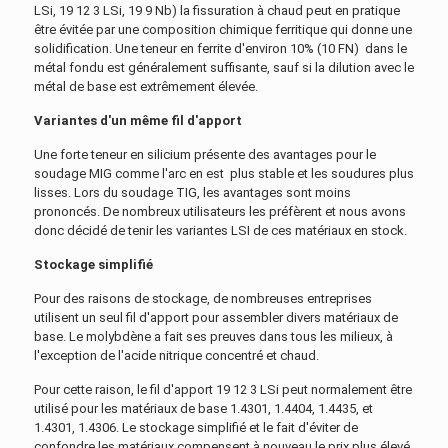
LSi, 19 12 3 LSi, 19 9 Nb) la fissuration à chaud peut en pratique
être évitée par une composition chimique ferritique qui donne une
solidification. Une teneur en ferrite d'environ 10% (10 FN) dans le
métal fondu est généralement suffisante, sauf si la dilution avec le
métal de base est extrêmement élevée.
Variantes d'un même fil d'apport
Une forte teneur en silicium présente des avantages pour le
soudage MIG comme l'arc en est plus stable et les soudures plus
lisses. Lors du soudage TIG, les avantages sont moins
prononcés. De nombreux utilisateurs les préfèrent et nous avons
donc décidé de tenir les variantes LSI de ces matériaux en stock.
Stockage simplifié
Pour des raisons de stockage, de nombreuses entreprises
utilisent un seul fil d'apport pour assembler divers matériaux de
base. Le molybdène a fait ses preuves dans tous les milieux, à
l'exception de l'acide nitrique concentré et chaud.
Pour cette raison, le fil d'apport 19 12 3 LSi peut normalement être
utilisé pour les matériaux de base 1.4301, 1.4404, 1.4435, et
1.4301, 1.4306. Le stockage simplifié et le fait d'éviter de
confondre les matériaux compensent à nouveau le prix plus élevé