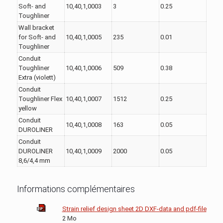
Soft- and
10,40,1,0003
3
0.25
Toughliner
Wall bracket
for Soft- and
10,40,1,0005
235
0.01
Toughliner
Conduit
Toughliner
10,40,1,0006
509
0.38
Extra (violett)
Conduit
Toughliner Flex
10,40,1,0007
1512
0.25
yellow
Conduit
10,40,1,0008
163
0.05
DUROLINER
Conduit
DUROLINER
10,40,1,0009
2000
0.05
8,6/4,4 mm
Informations complémentaires
Strain relief design sheet 2D DXF-data and pdf-file
2 Mo