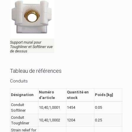
Support mural pour
Toughliner et Softliner vue
de dessus
Tableau de références
Conduits
Numéro
Quantité en
Désignation
Poids [kg]
d'article
stock
Conduit
10,40,1,0001
1454
0.05
Softliner
Conduit
10,40,1,0002
1204
0.25
Toughliner
Strain relief for