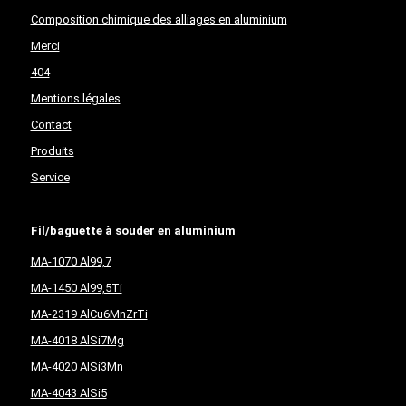
Composition chimique des alliages en aluminium
Merci
404
Mentions légales
Contact
Produits
Service
Fil/baguette à souder en aluminium
MA-1070 Al99,7
MA-1450 Al99,5Ti
MA-2319 AlCu6MnZrTi
MA-4018 AlSi7Mg
MA-4020 AlSi3Mn
MA-4043 AlSi5