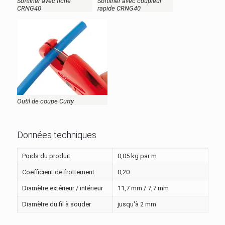
Softliner avec fiche
Softliner avec coupleur
CRNG40
rapide CRNG40
Outil de coupe Cutty
Données techniques
Poids du produit
0,05 kg par m
Coefficient de frottement
0,20
Diamètre extérieur / intérieur
11,7 mm / 7,7 mm
Diamètre du fil à souder
jusqu'à 2 mm