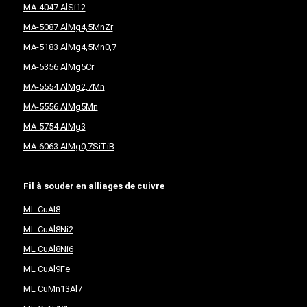
MA-4047 AlSi12
MA-5087 AlMg4,5MnZr
MA-5183 AlMg4,5Mn0,7
MA-5356 AlMg5Cr
MA-5554 AlMg2,7Mn
MA-5556 AlMg5Mn
MA-5754 AlMg3
MA-6063 AlMg0,7SiTiB
Fil à souder en alliages de cuivre
ML CuAl8
ML CuAl8Ni2
ML CuAl8Ni6
ML CuAl9Fe
ML CuMn13Al7