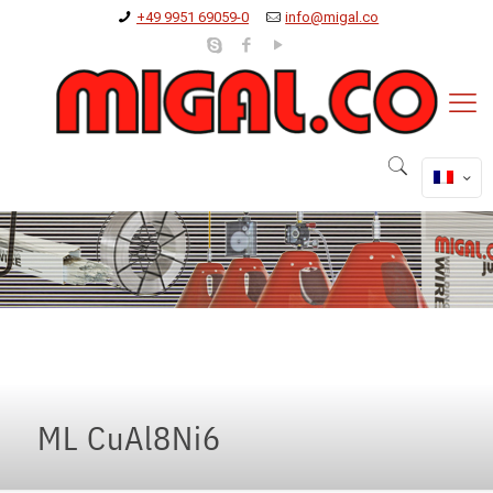
+49 9951 69059-0
info@migal.co
ML CuAl8Ni6