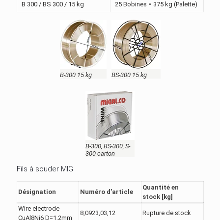
B 300 / BS 300 / 15 kg
25 Bobines = 375 kg (Palette)
B-300 15 kg
BS-300 15 kg
B-300, BS-300, S-
300 carton
Fils à souder MIG
Quantité en
Désignation
Numéro d'article
stock [kg]
Wire electrode
8,0923,03,12
Rupture de stock
CuAl8Ni6 D=1,2mm