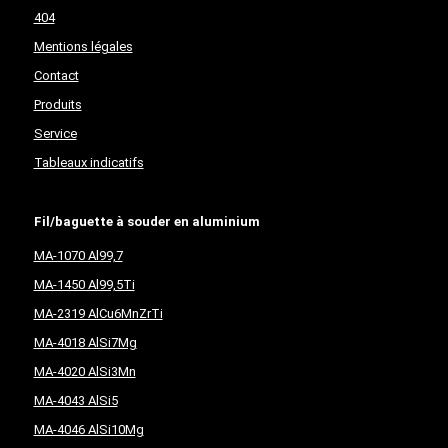
404
Mentions légales
Contact
Produits
Service
Tableaux indicatifs
Fil/baguette à souder en aluminium
MA-1070 Al99,7
MA-1450 Al99,5Ti
MA-2319 AlCu6MnZrTi
MA-4018 AlSi7Mg
MA-4020 AlSi3Mn
MA-4043 AlSi5
MA-4046 AlSi10Mg