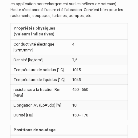
en application par rechargement sur les hélices de bateaux).
Haute résistance à l'usure et à l'abrasion. Convient bien pour les
roulements, soupapes, turbines, pompes, etc.
Propriétés physiques
(Valeurs indicatives)
Conductivité électrique
4
[S*m/mm²]
Densité [kg/dm³]
7,5
Température de solidus [° C]
1015
Température de liquidus [° C]
1045
résistance à la traction Rm
450 - 560
[MPa]
Elongation A5 (Lo=5d0) [%]
10
Dureté [HB]
150 - 170
Positions de soudage