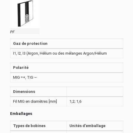
PF
Gaz de protection
I1, I2, I3 (Argon, Hélium ou des mélanges Argon/Hélium
Polarité
MIG =+, TIG ~
Dimensions
Fil MIG en diamètres [mm]
1,2; 1,6
Emballages
Types de bobines
Unités d'emballage