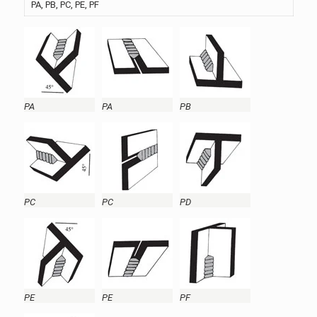
PA, PB, PC, PE, PF
PA
PA
PB
PC
PC
PD
PE
PE
PF