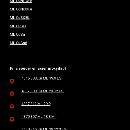
ML CuNi10Fe
ML CuNi30Fe
ML CuSi28L
ML CuSi3
ML CuSn
ML CuSn6
Fil à souder en acier inoxydabl
4316 308LSi ML 19.9 LSi
4332 309LSi ML 23.12 LSi
4337 312 ML 29.9
4370 307 ML 18.8 Mn
4430 316LSi ML 19.12.3 LSi