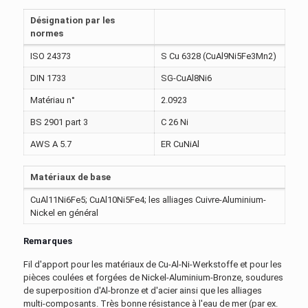
Désignation par les
normes
ISO 24373
S Cu 6328 (CuAl9Ni5Fe3Mn2)
DIN 1733
SG-CuAl8Ni6
Matériau n°
2.0923
BS 2901 part 3
C 26 Ni
AWS A 5.7
ER CuNiAl
Matériaux de base
CuAl11Ni6Fe5; CuAl10Ni5Fe4; les alliages Cuivre-Aluminium-
Nickel en général
Remarques
Fil d'apport pour les matériaux de Cu-Al-Ni-Werkstoffe et pour les
pièces coulées et forgées de Nickel-Aluminium-Bronze, soudures
de superposition d'Al-bronze et d'acier ainsi que les alliages
multi-composants. Très bonne résistance à l'eau de mer (par ex.