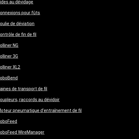
ides au dévidage
onnexions pour fûts
oulie de déviation
ontrôle de fin de fil
olliner NG
olliner 3G
olliner XL2
oboBend
aines de transport de fil
oupleurs, raccords au dévidoir
oteur pneumatique d’entraînement de fil
oboFeed
oboFeed WireManager