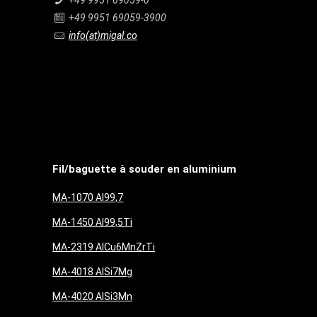
+49 9951 69059-0
+49 9951 69059-3900
info(at)migal.co
Fil/baguette à souder en aluminium
MA-1070 Al99,7
MA-1450 Al99,5Ti
MA-2319 AlCu6MnZrTi
MA-4018 AlSi7Mg
MA-4020 AlSi3Mn