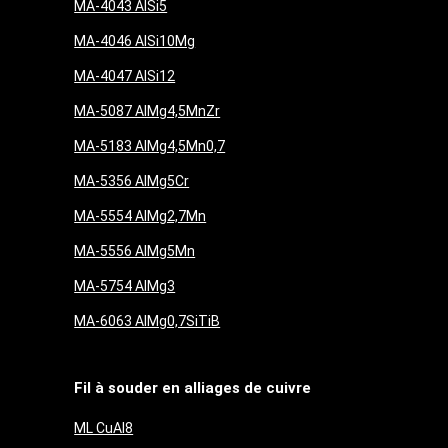
MA-4043 AlSi5
MA-4046 AlSi10Mg
MA-4047 AlSi12
MA-5087 AlMg4,5MnZr
MA-5183 AlMg4,5Mn0,7
MA-5356 AlMg5Cr
MA-5554 AlMg2,7Mn
MA-5556 AlMg5Mn
MA-5754 AlMg3
MA-6063 AlMg0,7SiTiB
Fil à souder en alliages de cuivre
ML CuAl8