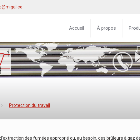
fo@migal.co
Accueil
À propos
Produ
Protection du travail
d'extraction des fumées approprié ou, au besoin, des brûleurs à gaz d