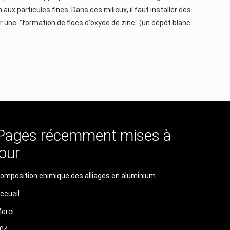
ux particules fines. Dans ces milieux, il faut installer des
r une "formation de flocs d'oxyde de zinc" (un dépôt blanc
Pages récemment mises à
jour
omposition chimique des alliages en aluminium
ccueil
erci
04