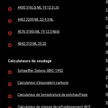
A
4430 316LSi ML 19.12.3 LSi
C
P
4462 2209 ML 22.9.3 NL
C
4576 318Si ML 19.12.3 NbSi
R
4842 310 ML 25.20
R
R
R
Calculateurs de soudage
G
Schaeffler, Delong, WRC-1992
C
Calculateur d'équivalent carbone
M
R
Calculateur de température de préchauffage
R
Calculateur de vitesse de refroidissement t8/5