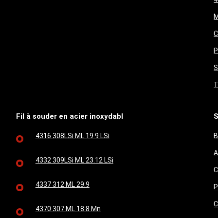
M
C
P
S
T
Fil à souder en acier inoxydabl
S
4316 308LSi ML 19.9 LSi
B
A
4332 309LSi ML 23.12 LSi
C
4337 312 ML 29.9
P
C
4370 307 ML 18.8 Mn