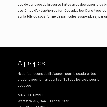
cas de ponçage de brasures faites avec des apports de brasa
systèmes d'extraction de fumées adaptés. Dans tous les cas
sur la tôle ou sous forme de particules suspendues) par un
A propos
Nous fabriquons du fil d'apport pour la soudure, des
produits pour le transport du fil et des logiciels pour le
soudage
MIGAL.CO GmbH
Wattstraße 2, 94405 Landau/Isar