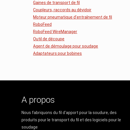
Gaines de transport de fil
Coupleurs, raccords au dévidoir
Moteur pneumatique d’entraînement de fil
RoboFeed
RoboFeed WireManager
Outil de découpe
Agent de démoulage pour soudage
Adaptateurs pour bobines
A propos
Nous fabriquons du fil d'apport pour la soudure, des
produits pour le transport du fil et des logiciels pour le
soudage