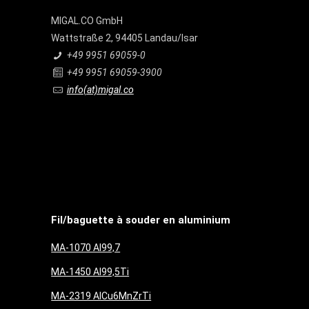
MIGAL.CO GmbH
Wattstraße 2, 94405 Landau/Isar
+49 9951 69059-0
+49 9951 69059-3900
info(at)migal.co
Fil/baguette à souder en aluminium
MA-1070 Al99,7
MA-1450 Al99,5Ti
MA-2319 AlCu6MnZrTi