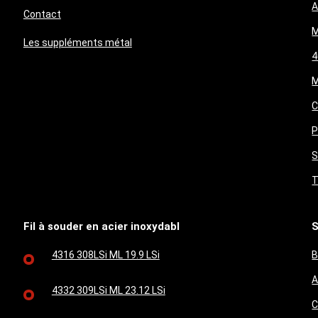
A
Contact
M
Les suppléments métal
4
M
C
P
S
T
Fil à souder en acier inoxydabl
S
4316 308LSi ML 19.9 LSi
B
A
4332 309LSi ML 23.12 LSi
C