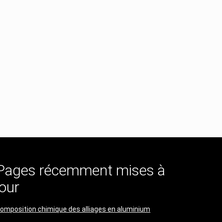
Pages récemment mises à
jour
omposition chimique des alliages en aluminium