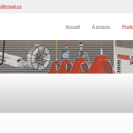
fo@migal.co
Accueil
À propos
Produ