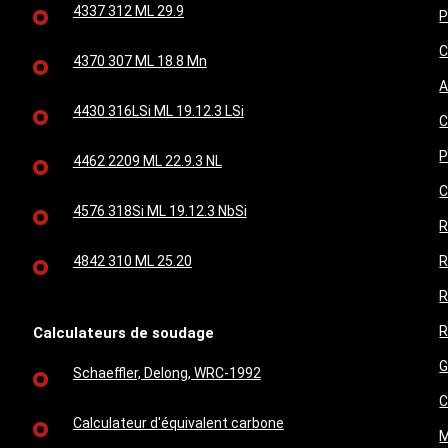
4337 312 ML 29.9
P
C
4370 307 ML 18.8 Mn
A
4430 316LSi ML 19.12.3 LSi
C
P
4462 2209 ML 22.9.3 NL
C
4576 318Si ML 19.12.3 NbSi
R
4842 310 ML 25.20
R
R
R
Calculateurs de soudage
G
Schaeffler, Delong, WRC-1992
C
Calculateur d'équivalent carbone
M