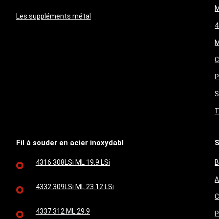
M
Les suppléments métal
4
M
C
P
S
T
Fil à souder en acier inoxydabl
S
4316 308LSi ML 19.9 LSi
B
A
4332 309LSi ML 23.12 LSi
C
4337 312 ML 29.9
P