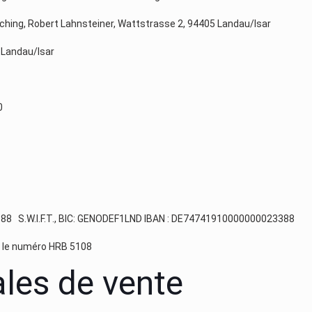
sbaching, Robert Lahnsteiner, Wattstrasse 2, 94405 Landau/Isar
 Landau/Isar
0
23388 S.W.I.F.T., BIC: GENODEF1LND IBAN : DE74741910000000023388
 le numéro HRB 5108
les de vente