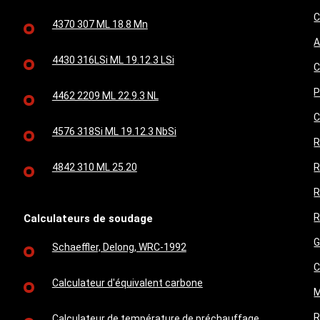
C
4370 307 ML 18.8 Mn
A
4430 316LSi ML 19.12.3 LSi
C
P
4462 2209 ML 22.9.3 NL
C
4576 318Si ML 19.12.3 NbSi
R
4842 310 ML 25.20
R
R
R
Calculateurs de soudage
G
Schaeffler, Delong, WRC-1992
C
Calculateur d'équivalent carbone
M
R
Calculateur de température de préchauffage