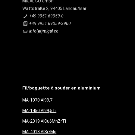
MIGAL.CO GmbH
Wattstraße 2, 94405 Landau/Isar
+49 9951 69059-0
+49 9951 69059-3900
info(at)migal.co
Fil/baguette à souder en aluminium
MA-1070 Al99,7
MA-1450 Al99,5Ti
MA-2319 AlCu6MnZrTi
MA-4018 AlSi7Mg