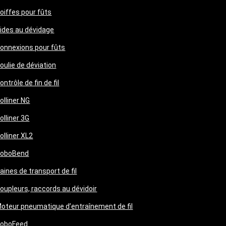
oiffes pour fûts
ides au dévidage
onnexions pour fûts
oulie de déviation
ontrôle de fin de fil
olliner NG
olliner 3G
olliner XL2
oboBend
aines de transport de fil
oupleurs, raccords au dévidoir
oteur pneumatique d’entraînement de fil
oboFeed