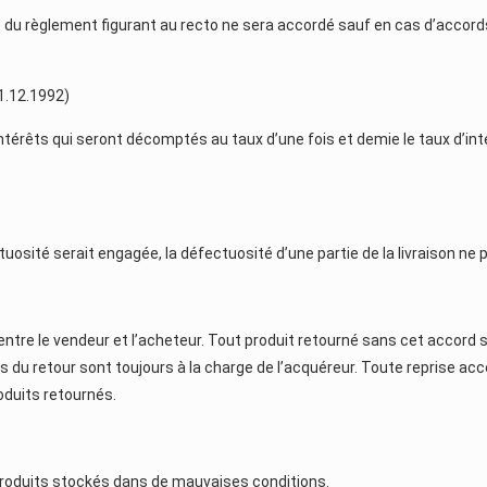
du règlement figurant au recto ne sera accordé sauf en cas d’accords
1.12.1992)
térêts qui seront décomptés au taux d’une fois et demie le taux d’inté
uosité serait engagée, la défectuosité d’une partie de la livraison ne p
 entre le vendeur et l’acheteur. Tout produit retourné sans cet accord s
ues du retour sont toujours à la charge de l’acquéreur. Toute reprise ac
roduits retournés.
produits stockés dans de mauvaises conditions.