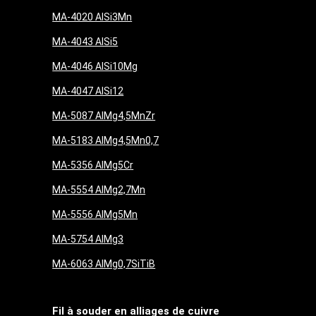
MA-4020 AlSi3Mn
MA-4043 AlSi5
MA-4046 AlSi10Mg
MA-4047 AlSi12
MA-5087 AlMg4,5MnZr
MA-5183 AlMg4,5Mn0,7
MA-5356 AlMg5Cr
MA-5554 AlMg2,7Mn
MA-5556 AlMg5Mn
MA-5754 AlMg3
MA-6063 AlMg0,7SiTiB
Fil à souder en alliages de cuivre