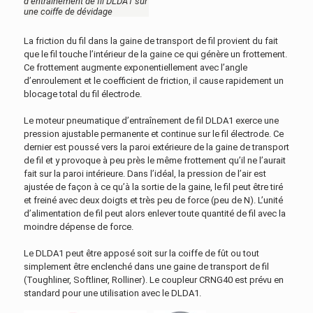
d’entraînement de fil DLDA1 sur
une coiffe de dévidage
La friction du fil dans la gaine de transport de fil provient du fait
que le fil touche l’intérieur de la gaine ce qui génère un frottement.
Ce frottement augmente exponentiellement avec l’angle
d’enroulement et le coefficient de friction, il cause rapidement un
blocage total du fil électrode.
Le moteur pneumatique d’entraînement de fil DLDA1 exerce une
pression ajustable permanente et continue sur le fil électrode. Ce
dernier est poussé vers la paroi extérieure de la gaine de transport
de fil et y provoque à peu près le même frottement qu’il ne l’aurait
fait sur la paroi intérieure. Dans l’idéal, la pression de l’air est
ajustée de façon à ce qu’à la sortie de la gaine, le fil peut être tiré
et freiné avec deux doigts et très peu de force (peu de N). L’unité
d’alimentation de fil peut alors enlever toute quantité de fil avec la
moindre dépense de force.
Le DLDA1 peut être apposé soit sur la coiffe de fût ou tout
simplement être enclenché dans une gaine de transport de fil
(Toughliner, Softliner, Rolliner). Le coupleur CRNG40 est prévu en
standard pour une utilisation avec le DLDA1.