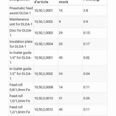
d'article
stock
Pneumatic feed
10,50,1,0001
15
3.8
assist DLDA-1
Maintenance
10,50,1,0002
9
0.9
unit for DLDA-1
Disc for DLDA-
10,50,1,0003
29
0.15
1
Insulation plate
10,50,1,0004
20
0.17
for DLDA-1
In-Outlet guide
1/4" for DLDA-
10,50,2,0001
45
0.02
1
In-Outlet guide
1/2" for DLDA-
10,50,2,0002
34
0.04
1
Feed roll
10,50,3,0008
14
0.11
0,8/1,0mm Fe
Feed roll
10,50,3,0010
51
0.05
1,0/1,2mm Fe
Feed roll
10,50,3,0012
45
0.11
1,2/1,6mm Fe