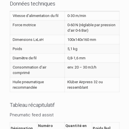
Données techniques
Vitesse d’alimentation du fil
0-30 m/min
Force motrice
0-60 N (réglable par pression
d‘air 0-6 Bar)
Dimensions LxLxH
100x140x160 mm
Poids
5,1 kg
Diamètre de fil
0,8-1,6 mm
Consommation d’air
env. 20 – 30 m3/h
comprimé
Huile pneumatique
Klüber Airpress 32 ou
recommandée
ressemblant
Tableau récapitulatif
Pneumatic feed assist
Numéro
Quantité en
Désignation
Poids [kg]