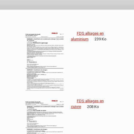
FDS alliages en
aluminium
239 Ko
FDS alliages en
cuivre
208 Ko