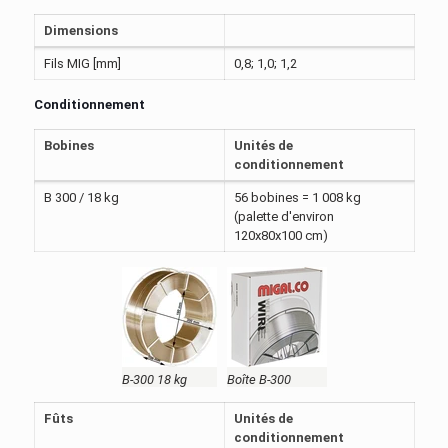
Dimensions
Fils MIG [mm]
0,8; 1,0; 1,2
Conditionnement
Bobines
Unités de
conditionnement
B 300 / 18 kg
56 bobines = 1 008 kg
(palette d'environ
120x80x100 cm)
B-300 18 kg
Boîte B-300
Fûts
Unités de
conditionnement