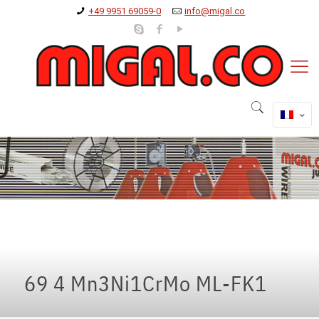
+49 9951 69059-0
info@migal.co
69 4 Mn3Ni1CrMo ML-FK1