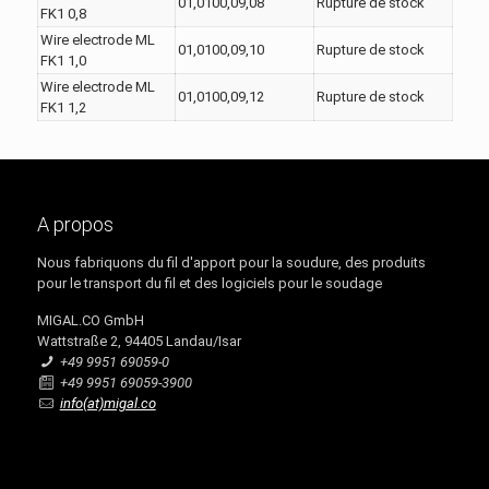
01,0100,09,08
Rupture de stock
FK1 0,8
Wire electrode ML
01,0100,09,10
Rupture de stock
FK1 1,0
Wire electrode ML
01,0100,09,12
Rupture de stock
FK1 1,2
A propos
Nous fabriquons du fil d'apport pour la soudure, des produits
pour le transport du fil et des logiciels pour le soudage
MIGAL.CO GmbH
Wattstraße 2, 94405 Landau/Isar
+49 9951 69059-0
+49 9951 69059-3900
info(at)migal.co