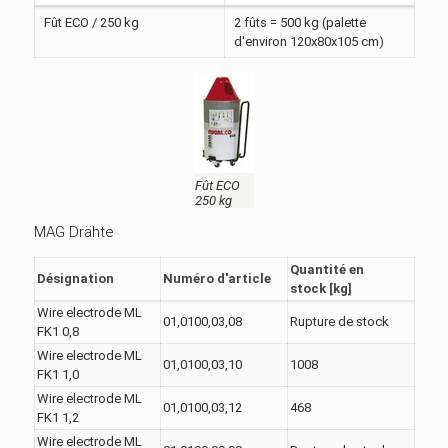
Fût ECO / 250 kg
2 fûts = 500 kg (palette
d'environ 120x80x105 cm)
Fût ECO
250 kg
MAG Drähte
Quantité en
Désignation
Numéro d'article
stock [kg]
Wire electrode ML
01,0100,03,08
Rupture de stock
FK1 0,8
Wire electrode ML
01,0100,03,10
1008
FK1 1,0
Wire electrode ML
01,0100,03,12
468
FK1 1,2
Wire electrode ML