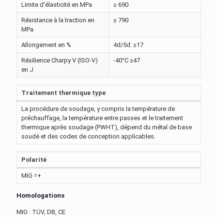
Limite d'élasticité en MPa
≥ 690
Résistance à la traction en
≥ 790
MPa
Allongement en %
4d/5d: ≥17
Résilience Charpy V (ISO-V)
-40°C ≥47
en J
Traitement thermique type
La procédure de soudage, y compris la température de
préchauffage, la température entre passes et le traitement
thermique après soudage (PWHT), dépend du métal de base
soudé et des codes de conception applicables.
Polarité
MIG =+
Homologations
MIG : TÜV, DB, CE