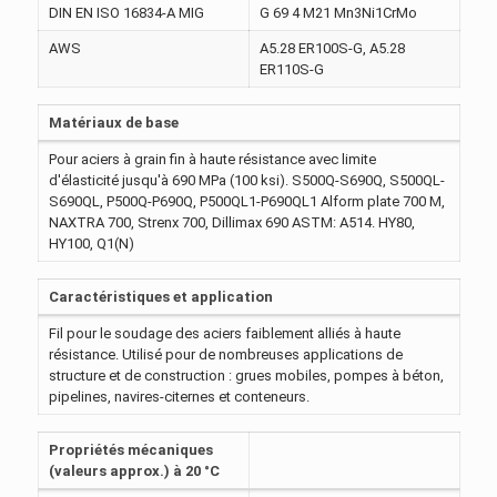
DIN EN ISO 16834-A MIG
G 69 4 M21 Mn3Ni1CrMo
AWS
A5.28 ER100S-G, A5.28
ER110S-G
Matériaux de base
Pour aciers à grain fin à haute résistance avec limite
d'élasticité jusqu'à 690 MPa (100 ksi). S500Q-S690Q, S500QL-
S690QL, P500Q-P690Q, P500QL1-P690QL1 Alform plate 700 M,
NAXTRA 700, Strenx 700, Dillimax 690 ASTM: A514. HY80,
HY100, Q1(N)
Caractéristiques et application
Fil pour le soudage des aciers faiblement alliés à haute
résistance. Utilisé pour de nombreuses applications de
structure et de construction : grues mobiles, pompes à béton,
pipelines, navires-citernes et conteneurs.
Propriétés mécaniques
(valeurs approx.) à 20 °C