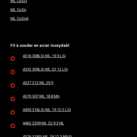
ML CuSi3
ML CuSn
ML CuSn6
Fil à souder en acier inoxydabl
4316 308LSi ML 19.9 LSi
4332 309LSi ML 23.12 LSi
4337 312 ML 29.9
4370 307 ML 18.8 Mn
4430 316LSi ML 19.12.3 LSi
4462 2209 ML 22.9.3 NL
4576 318Si ML 19.12.3 NbSi