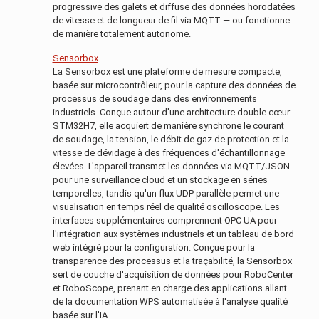
progressive des galets et diffuse des données horodatées
de vitesse et de longueur de fil via MQTT — ou fonctionne
de manière totalement autonome.
Sensorbox
La Sensorbox est une plateforme de mesure compacte,
basée sur microcontrôleur, pour la capture des données de
processus de soudage dans des environnements
industriels. Conçue autour d'une architecture double cœur
STM32H7, elle acquiert de manière synchrone le courant
de soudage, la tension, le débit de gaz de protection et la
vitesse de dévidage à des fréquences d'échantillonnage
élevées. L'appareil transmet les données via MQTT/JSON
pour une surveillance cloud et un stockage en séries
temporelles, tandis qu'un flux UDP parallèle permet une
visualisation en temps réel de qualité oscilloscope. Les
interfaces supplémentaires comprennent OPC UA pour
l'intégration aux systèmes industriels et un tableau de bord
web intégré pour la configuration. Conçue pour la
transparence des processus et la traçabilité, la Sensorbox
sert de couche d'acquisition de données pour RoboCenter
et RoboScope, prenant en charge des applications allant
de la documentation WPS automatisée à l'analyse qualité
basée sur l'IA.