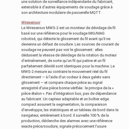
une solution de surveillance indépendante du fabricant,
extensible à d'autres équipements de soudage grâce à
son architecture modulaire de passerelle MQTT.
Wiresensor
Le Wiresensor MWS-2 est un moniteur de dévidage de fil
basé sur une référence pour le soudage MIG/MAG
robotisé, qui détecte le glissement du fil avant qu'il ne
devienne un défaut de soudure. Les sources de courant de
soudage ne peuvent pas voir le glissement : elles
déduisent la vitesse de dévidage de la rotation du moteur
d'entraînement, de sorte qu'un fil qui patine et un fil
parfaitement dévidé sont identiques pour la machine. Le
MWS-2 mesure au contraire le mouvement réel du fil
directement — à l'aide d'un codeur à deux galets sans
glissement — et compare chaque pièce au signal
enregistré d'une pièce bonne vérifiée : le principe de la «
pièce étalon ». Pas d'intégration bus, pas de dépendance
au fabricant. Un capteur adaptable et un boîtier edge
compact assurent la segmentation, la comparaison
d'enveloppe, les statistiques et un tableau de bord dans le
navigateur, entièrement à bord. Il surveille 100 % de la
production, déclenche des alarmes avec une référence
exacte pièce/soudure, signale précocement l'usure