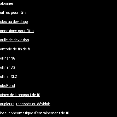
alonnier
oiffes pour fûts
ides au dévidage
onnexions pour fûts
oulie de déviation
ontrôle de fin de fil
olliner NG
olliner 3G
olliner XL2
oboBend
aines de transport de fil
oupleurs, raccords au dévidoir
oteur pneumatique d’entraînement de fil