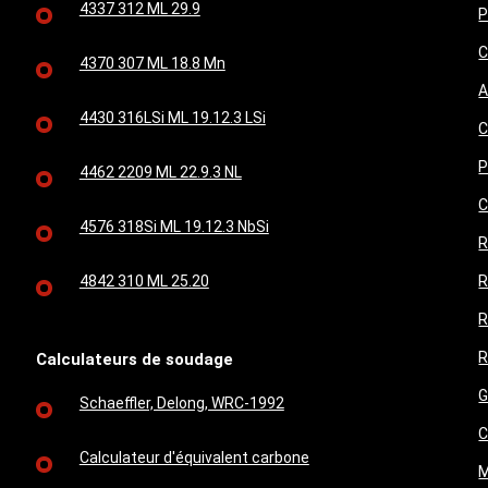
4337 312 ML 29.9
P
C
4370 307 ML 18.8 Mn
A
4430 316LSi ML 19.12.3 LSi
C
P
4462 2209 ML 22.9.3 NL
C
4576 318Si ML 19.12.3 NbSi
R
4842 310 ML 25.20
R
R
R
Calculateurs de soudage
G
Schaeffler, Delong, WRC-1992
C
Calculateur d'équivalent carbone
M