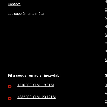
H
Contact
C
Les suppléments métal
M
4
M
C
P
S
Fil à souder en acier inoxydabl
S
4316 308LSi ML 19.9 LSi
B
A
4332 309LSi ML 23.12 LSi
C