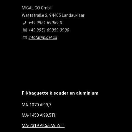
MIGAL.CO GmbH
Wattstraße 2, 94405 Landau/Isar
+49 9951 69059-0
+49 9951 69059-3900
info(at)migal.co
Fil/baguette à souder en aluminium
MA-1070 Al99,7
MA-1450 Al99,5Ti
MA-2319 AlCu6MnZrTi