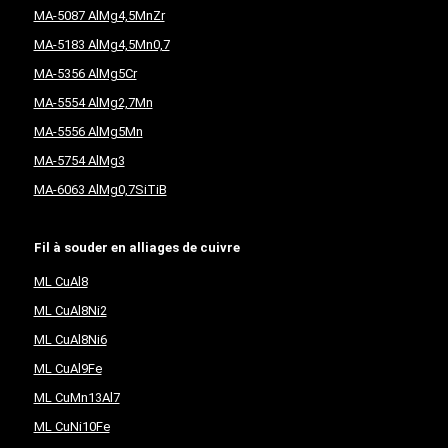
MA-5087 AlMg4,5MnZr
MA-5183 AlMg4,5Mn0,7
MA-5356 AlMg5Cr
MA-5554 AlMg2,7Mn
MA-5556 AlMg5Mn
MA-5754 AlMg3
MA-6063 AlMg0,7SiTiB
Fil à souder en alliages de cuivre
ML CuAl8
ML CuAl8Ni2
ML CuAl8Ni6
ML CuAl9Fe
ML CuMn13Al7
ML CuNi10Fe