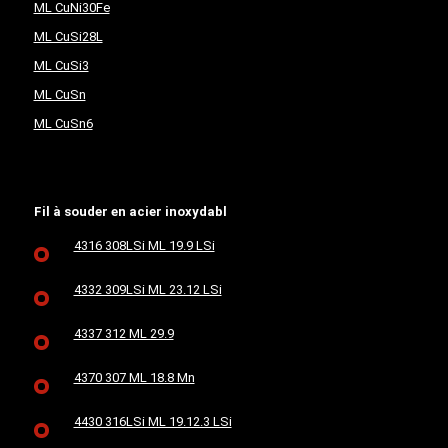
ML CuNi30Fe
ML CuSi28L
ML CuSi3
ML CuSn
ML CuSn6
Fil à souder en acier inoxydabl
4316 308LSi ML 19.9 LSi
4332 309LSi ML 23.12 LSi
4337 312 ML 29.9
4370 307 ML 18.8 Mn
4430 316LSi ML 19.12.3 LSi