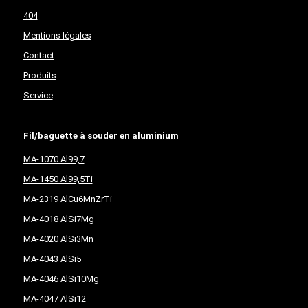
404
Mentions légales
Contact
Produits
Service
Fil/baguette à souder en aluminium
MA-1070 Al99,7
MA-1450 Al99,5Ti
MA-2319 AlCu6MnZrTi
MA-4018 AlSi7Mg
MA-4020 AlSi3Mn
MA-4043 AlSi5
MA-4046 AlSi10Mg
MA-4047 AlSi12