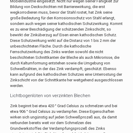
Möbelindustrie eingesetzt. Nicht nur wegen seiner Fähigkeit zur
Bildung von Deckschichten mit Barrierewirkung, die erst
wegkorrodieren muss, bevor der Stahl rostet, hat Zink seine
große Bedeutung für den Korrosionsschutz von Stahl erlangt,
sondern auch wegen seiner kathodischen Schutzwirkung. Kommt
es zu einer Beschädigung der schützenden Zinkschicht, so
bewirkt der Zinküberzug auf Eisen einen kathodischen Schutz.
Diese Schutzwirkung wirkt auf die Distanz von 1 bis 2 mm der
unbeschichteten Fläche. Durch die kathodische
Fernschutzwirkung des Zinks werden sowohl die nicht
beschichteten Schnittkanten der Bleche als auch Mikrorisse, die
durch Kaltumformung entstehen sowie die Umgebung von
Schweißnähten, in der das Zink verdampft, geschützt. Ebenso
kann aufgrund des kathodischen Schutzes eine Unterrostung der
Zinkschicht von der Schnittkante her weitgehend ausgeschlossen
werden.
Lichtbogenlöten von verzinkten Blechen
Zink beginnt bei etwa 420 ° Grad Celsius zu schmelzen und bei
etwa 906 ° Grad Celsius zu verdampfen. Diese Eigenschaften
wirken sich ungünstig auf jeden Schweißprozeß aus, da damit
verbunden bereits weit vor dem Schmelzen des
Grundwerkstoffes der Verdampfungsprozeß des Zinks