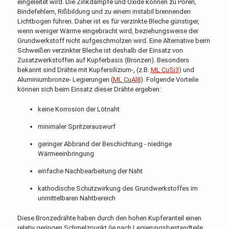
eingeleitet wird. Die Zinkdämpfe und Oxide können zu Poren,
Bindefehlern, Rißbildung und zu einem instabil brennenden
Lichtbogen führen. Daher ist es für verzinkte Bleche günstiger,
wenn weniger Wärme eingebracht wird, beziehungsweise der
Grundwerkstoff nicht aufgeschmolzen wird. Eine Alternative beim
Schweißen verzinkter Bleche ist deshalb der Einsatz von
Zusatzwerkstoffen auf Kupferbasis (Bronzen). Besonders
bekannt sind Drähte mit Kupfersilizium-, (z.B.
ML CuSi3
) und
Aluminiumbronze- Legierungen (
ML CuAl8
). Folgende Vorteile
können sich beim Einsatz dieser Drähte ergeben:
keine Korrosion der Lötnaht
minimaler Spritzerauswurf
geringer Abbrand der Beschichtung - niedrige
Wärmeeinbringung
einfache Nachbearbeitung der Naht
kathodische Schutzwirkung des Grundwerkstoffes im
unmittelbaren Nahtbereich
Diese Bronzedrähte haben durch den hohen Kupferanteil einen
relativ geringen Schmelzpunkt (je nach Legierungsbestandteile