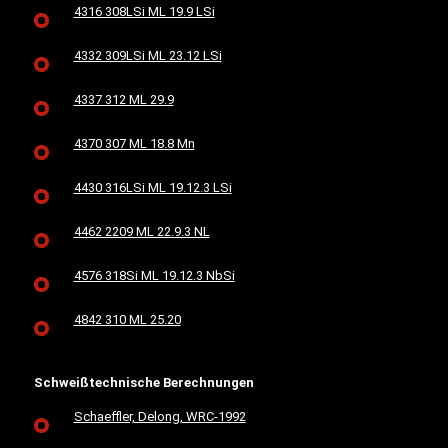
4316 308LSi ML 19.9 LSi
4332 309LSi ML 23.12 LSi
4337 312 ML 29.9
4370 307 ML 18.8 Mn
4430 316LSi ML 19.12.3 LSi
4462 2209 ML 22.9.3 NL
4576 318Si ML 19.12.3 NbSi
4842 310 ML 25.20
Schweißtechnische Berechnungen
Schaeffler, Delong, WRC-1992