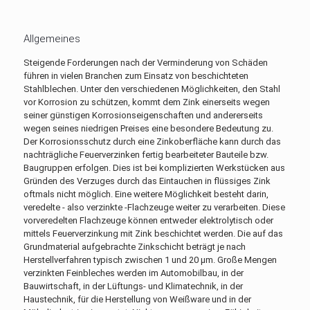
Allgemeines
Steigende Forderungen nach der Verminderung von Schäden
führen in vielen Branchen zum Einsatz von beschichteten
Stahlblechen. Unter den verschiedenen Möglichkeiten, den Stahl
vor Korrosion zu schützen, kommt dem Zink einerseits wegen
seiner günstigen Korrosionseigenschaften und andererseits
wegen seines niedrigen Preises eine besondere Bedeutung zu.
Der Korrosionsschutz durch eine Zinkoberfläche kann durch das
nachträgliche Feuerverzinken fertig bearbeiteter Bauteile bzw.
Baugruppen erfolgen. Dies ist bei komplizierten Werkstücken aus
Gründen des Verzuges durch das Eintauchen in flüssiges Zink
oftmals nicht möglich. Eine weitere Möglichkeit besteht darin,
veredelte - also verzinkte -Flachzeuge weiter zu verarbeiten. Diese
vorveredelten Flachzeuge können entweder elektrolytisch oder
mittels Feuerverzinkung mit Zink beschichtet werden. Die auf das
Grundmaterial aufgebrachte Zinkschicht beträgt je nach
Herstellverfahren typisch zwischen 1 und 20 µm. Große Mengen
verzinkten Feinbleches werden im Automobilbau, in der
Bauwirtschaft, in der Lüftungs- und Klimatechnik, in der
Haustechnik, für die Herstellung von Weißware und in der