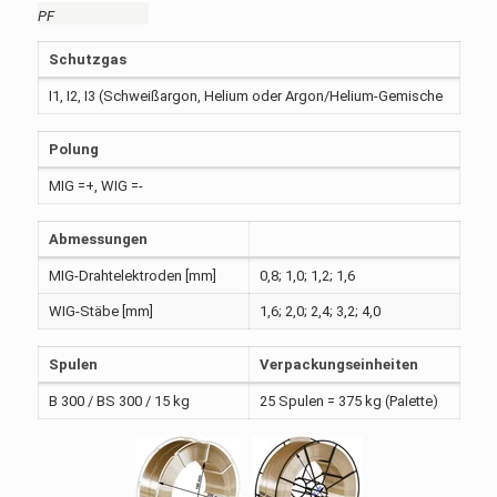
PF
Schutzgas
I1, I2, I3 (Schweißargon, Helium oder Argon/Helium-Gemische
Polung
MIG =+, WIG =-
Abmessungen
MIG-Drahtelektroden [mm]
0,8; 1,0; 1,2; 1,6
WIG-Stäbe [mm]
1,6; 2,0; 2,4; 3,2; 4,0
Spulen
Verpackungseinheiten
B 300 / BS 300 / 15 kg
25 Spulen = 375 kg (Palette)