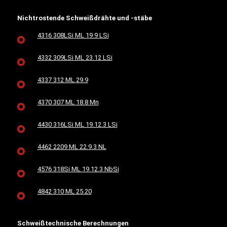
Nichtrostende Schweißdrähte und -stäbe
4316 308LSi ML 19.9 LSi
4332 309LSi ML 23.12 LSi
4337 312 ML 29.9
4370 307 ML 18.8 Mn
4430 316LSi ML 19.12.3 LSi
4462 2209 ML 22.9.3 NL
4576 318Si ML 19.12.3 NbSi
4842 310 ML 25.20
Schweißtechnische Berechnungen