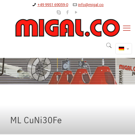
+49 9951 69059-0
info@migal.co
ML CuNi30Fe