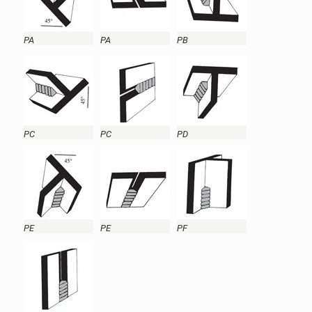
PA
PA
PB
PC
PC
PD
PE
PE
PF