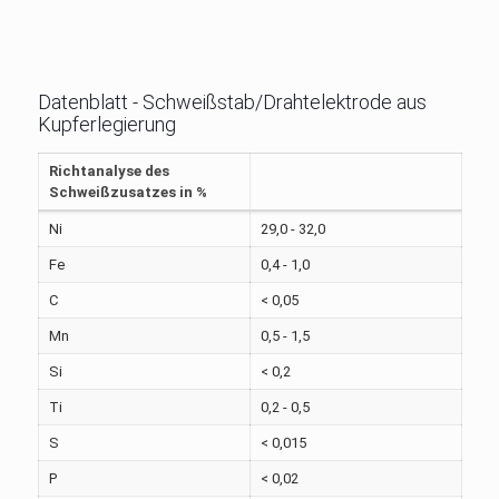
Datenblatt - Schweißstab/Drahtelektrode aus
Kupferlegierung
Richtanalyse des
Schweißzusatzes in %
Ni
29,0 - 32,0
Fe
0,4 - 1,0
C
< 0,05
Mn
0,5 - 1,5
Si
< 0,2
Ti
0,2 - 0,5
S
< 0,015
P
< 0,02