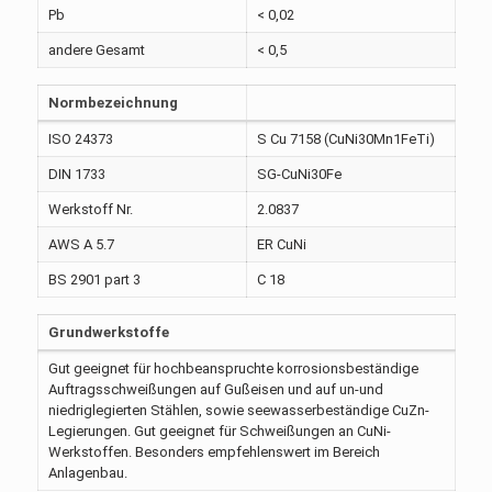
Pb
< 0,02
andere Gesamt
< 0,5
Normbezeichnung
ISO 24373
S Cu 7158 (CuNi30Mn1FeTi)
DIN 1733
SG-CuNi30Fe
Werkstoff Nr.
2.0837
AWS A 5.7
ER CuNi
BS 2901 part 3
C 18
Grundwerkstoffe
Gut geeignet für hochbeanspruchte korrosionsbeständige
Auftragsschweißungen auf Gußeisen und auf un-und
niedriglegierten Stählen, sowie seewasserbeständige CuZn-
Legierungen. Gut geeignet für Schweißungen an CuNi-
Werkstoffen. Besonders empfehlenswert im Bereich
Anlagenbau.