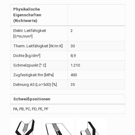
Physikalische
Eigenschaften
(Richtwerte)
Elektr. Leitfähigkeit
2
[S*m/mm²]
Therm. Leitfähigkeit [W/m K]
30
Dichte [kg/dm³]
8,9
Schmelzpunkt [° C]
1.210
Zugfestigkeit Rm [MPa]
400
Dehnung A5 (Lo=5d0) [%]
35
Schweißpositionen
PA, PB, PC, PD, PE, PF