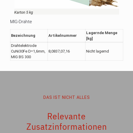
Karton 5 kg
MIG-Drähte
Lagernde Menge
Bezeichnung
Artikelnummer
[kg]
Drahtelektrode
CuNi30Fe D=1,6mm,
8,0837,07,16
Nicht lagernd
MIG BS 300
DAS IST NICHT ALLES
Relevante
Zusatzinformationen