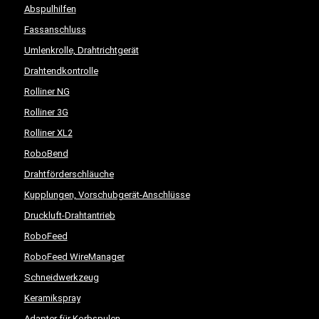
Abspulhilfen
Fassanschluss
Umlenkrolle, Drahtrichtgerät
Drahtendkontrolle
Rolliner NG
Rolliner 3G
Rolliner XL2
RoboBend
Drahtförderschläuche
Kupplungen, Vorschubgerät-Anschlüsse
Druckluft-Drahtantrieb
RoboFeed
RoboFeed WireManager
Schneidwerkzeug
Keramikspray
Adapter für Korbspulen