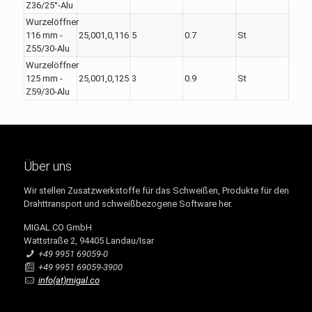
Z36/25°-Alu
Wurzelöffner
116 mm -
25,001,0,116
5
0.7
St
Z55/30-Alu
Wurzelöffner
125 mm -
25,001,0,125
3
0.9
St
Z59/30-Alu
Über uns
Wir stellen Zusatzwerkstoffe für das Schweißen, Produkte für den
Drahttransport und schweißbezogene Software her.
MIGAL.CO GmbH
Wattstraße 2, 94405 Landau/Isar
+49 9951 69059-0
+49 9951 69059-3900
info(at)migal.co