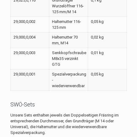
29,025,0,116
Grundträger
0,1 kg
Wurzelöffner 116-
125 mm/M 14
29,000,0,002
Haltemutter 116-
0,05 kg
125 mm
29,000,0,004
Haltemutter 70
0,02 kg
mm, M14
29,000,0,003
Senkkopfschraube
0,01 kg
M8x35 verzinkt
GTG
29,000,0,001
Spezialverpackung
0,05 kg
-
wiederverwendbar
SWÖ-Sets
Unsere Sets enthalten jeweils den Doppelseitigen Fräsring im
entsprechenden Durchmesser, den Grundträger (M 14 oder
Universal), die Haltemutter und die wiederverwendbare
Spezialverpackung.