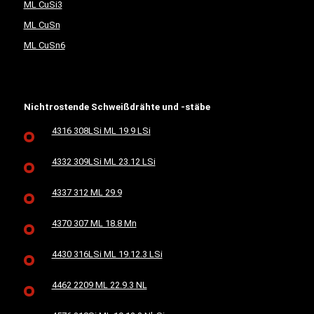
ML CuSi3
ML CuSn
ML CuSn6
Nichtrostende Schweißdrähte und -stäbe
4316 308LSi ML 19.9 LSi
4332 309LSi ML 23.12 LSi
4337 312 ML 29.9
4370 307 ML 18.8 Mn
4430 316LSi ML 19.12.3 LSi
4462 2209 ML 22.9.3 NL