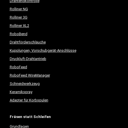
Drahtendkontrolle
Rolliner NG
Rolliner 3G
Rolliner XL2
RoboBend
Drahtförderschläuche
Kupplungen, Vorschubgerät-Anschlüsse
Druckluft-Drahtantrieb
RoboFeed
RoboFeed WireManager
Schneidwerkzeug
Keramikspray
Adapter für Korbspulen
Fräsen statt Schleifen
Grundlagen