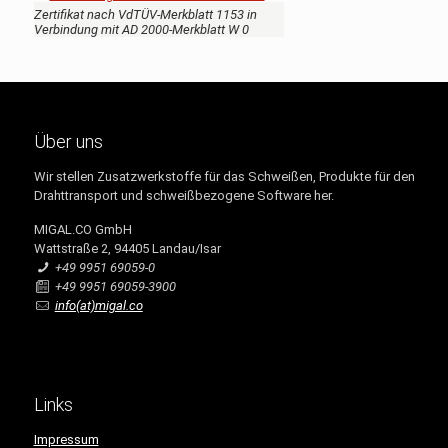
Zertifikat nach VdTÜV-Merkblatt 1153 in
Verbindung mit AD 2000-Merkblatt W 0
Über uns
Wir stellen Zusatzwerkstoffe für das Schweißen, Produkte für den
Drahttransport und schweißbezogene Software her.
MIGAL.CO GmbH
Wattstraße 2, 94405 Landau/Isar
+49 9951 69059-0
+49 9951 69059-3900
info(at)migal.co
Links
Impressum