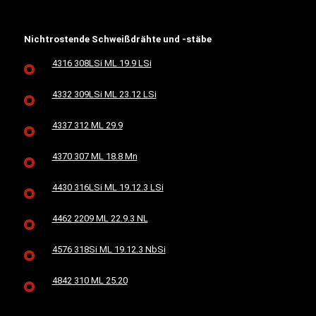
Nichtrostende Schweißdrähte und -stäbe
4316 308LSi ML 19.9 LSi
4332 309LSi ML 23.12 LSi
4337 312 ML 29.9
4370 307 ML 18.8 Mn
4430 316LSi ML 19.12.3 LSi
4462 2209 ML 22.9.3 NL
4576 318Si ML 19.12.3 NbSi
4842 310 ML 25.20