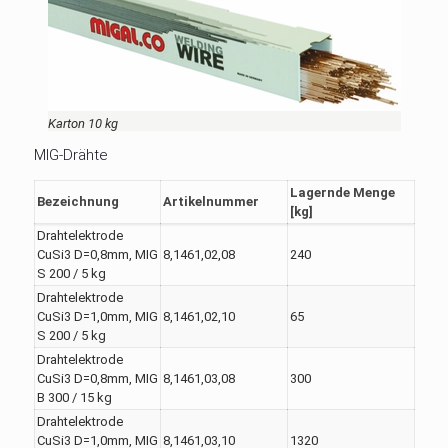
Karton 10 kg
MIG-Drähte
Lagernde Menge
Bezeichnung
Artikelnummer
[kg]
Drahtelektrode
CuSi3 D=0,8mm, MIG
8,1461,02,08
240
S 200 / 5 kg
Drahtelektrode
CuSi3 D=1,0mm, MIG
8,1461,02,10
65
S 200 / 5 kg
Drahtelektrode
CuSi3 D=0,8mm, MIG
8,1461,03,08
300
B 300 / 15 kg
Drahtelektrode
CuSi3 D=1,0mm, MIG
8,1461,03,10
1320