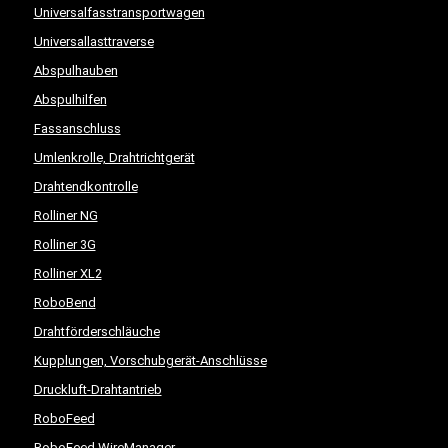
Universalfasstransportwagen
Universallasttraverse
Abspulhauben
Abspulhilfen
Fassanschluss
Umlenkrolle, Drahtrichtgerät
Drahtendkontrolle
Rolliner NG
Rolliner 3G
Rolliner XL2
RoboBend
Drahtförderschläuche
Kupplungen, Vorschubgerät-Anschlüsse
Druckluft-Drahtantrieb
RoboFeed
RoboFeed WireManager