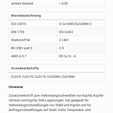
andere Gesamt
< 0,50
Normbezeichnung
ISO 24373
S Cu 6560 (CuSi3Mn1)
DIN 1733
SG-CuSi3
Werkstoff Nr.
2.1461
BS 2901 part 3
C 9
AWS A 5.7
ER Cu Si - A
Grundwerkstoffe
CuZn5; CuZn10; CuZn15; CuSi2Mn; CuSi3Mn
Hinweise
Zusatzwerkstoff zum Verbindungsschweißen von Kupfer, Kupfer-
Silizium und Kupfer-Zink-Legierungen. Gut geeignet für
Verbindungsschweißungen von Stahl und Kupfer und für
Auftragsschweißungen auf Stahl. Hohe Temperatur- und