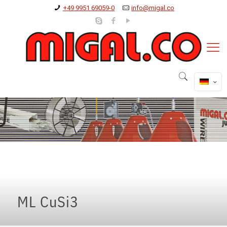
+49 9951 69059-0
info@migal.co
ML CuSi3