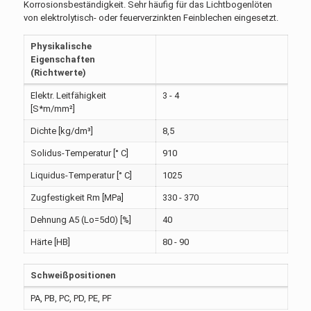
Korrosionsbeständigkeit. Sehr häufig für das Lichtbogenlöten
von elektrolytisch- oder feuerverzinkten Feinblechen eingesetzt.
Physikalische
Eigenschaften
(Richtwerte)
Elektr. Leitfähigkeit
3 - 4
[S*m/mm²]
Dichte [kg/dm³]
8,5
Solidus-Temperatur [° C]
910
Liquidus-Temperatur [° C]
1025
Zugfestigkeit Rm [MPa]
330 - 370
Dehnung A5 (Lo=5d0) [%]
40
Härte [HB]
80 - 90
Schweißpositionen
PA, PB, PC, PD, PE, PF