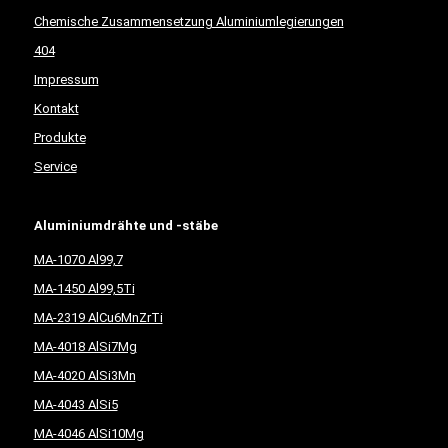
Chemische Zusammensetzung Aluminiumlegierungen
404
Impressum
Kontakt
Produkte
Service
Aluminiumdrähte und -stäbe
MA-1070 Al99,7
MA-1450 Al99,5Ti
MA-2319 AlCu6MnZrTi
MA-4018 AlSi7Mg
MA-4020 AlSi3Mn
MA-4043 AlSi5
MA-4046 AlSi10Mg