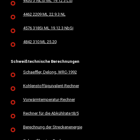
4430 316LSi ML 19.12.3 LSi
4462 2209 ML 22.9.3 NL
4576 318Si ML 19.12.3 NbSi
4842 310 ML 25.20
Schweißtechnische Berechnungen
Schaeffler, Delong, WRC-1992
Kohlenstoffäquivalent-Rechner
Vorwärmtemperatur-Rechner
Rechner für die Abkühlrate t8/5
Berechnung der Streckenenergie