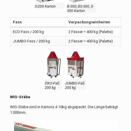
S-200 Karton
B-300, BS-300, S-
300 Karton
Fass
Verpackungseinheiten
ECO-Fass / 200 kg
2 Fässer = 400 kg (Palette)
JUMBO-Fass / 200 kg
2 Fässer = 400 kg (Palette)
ÖKO-Faß
JUMBO-Faß
200 kg
200 kg
WIG-Stäbe
WIG-Stäbe sind in Kartons á 10kg abgepackt. Die Länge beträgt
1.000mm.