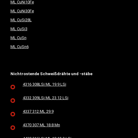
ML CuNi10Fe
ML CuNi30Fe
ML CuSi28L
ML CuSi3
ML CuSn
ML CuSn6
Nichtrostende Schweißdrähte und -stäbe
4316 308LSi ML 19.9 LSi
4332 309LSi ML 23.12 LSi
4337 312 ML 29.9
4370 307 ML 18.8 Mn