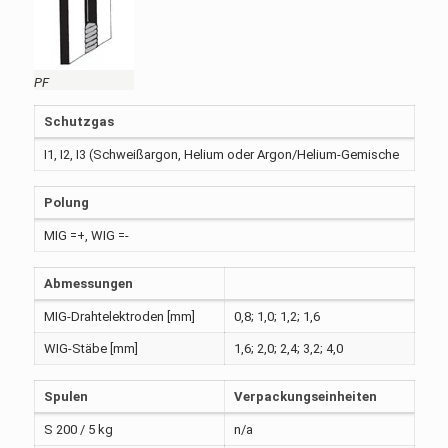
PF
Schutzgas
I1, I2, I3 (Schweißargon, Helium oder Argon/Helium-Gemische
Polung
MIG =+, WIG =-
Abmessungen
MIG-Drahtelektroden [mm]
0,8; 1,0; 1,2; 1,6
WIG-Stäbe [mm]
1,6; 2,0; 2,4; 3,2; 4,0
Spulen
Verpackungseinheiten
S 200 / 5 kg
n/a