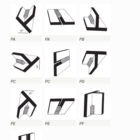
PA
PA
PB
PC
PC
PD
PE
PE
PF