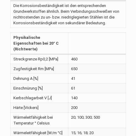
Die Korrosionsbeständigkeit ist den entsprechenden
Grundwerkstoffen ähnlich. Beim Verbindungsschweißen von
nichtrostenden zu un- bzw. niedriglegierten Stählen ist die
Korrosionsbeständigkeit von sekundärer Bedeutung.
Physikalische
Eigenschaften bei 20° C
(Richtwerte)
Streckgrenze Rp0,2 [MPa]
460
Zugfestigkeit Rm [MPa]
650
Dehnung A [%]
41
Einschnürung [%]
61
Kerbschlagarbeit V [J]
140
Härte [Vickers]
200
Wärmeleitfähigkeit bei
20; 100; 300; 500
Temperatur ° Celsius
Wärmeleitfähigkeit [W/m °C]
15; 16; 18; 20