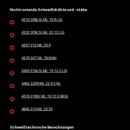
Nichtrostende Schweißdrähte und -stäbe
4316 308LSi ML 19.9 LSi
4332 309LSi ML 23.12 LSi
4337 312 ML 29.9
4370 307 ML 18.8 Mn
4430 316LSi ML 19.12.3 LSi
4462 2209 ML 22.9.3 NL
4576 318Si ML 19.12.3 NbSi
4842 310 ML 25.20
Schweißtechnische Berechnungen