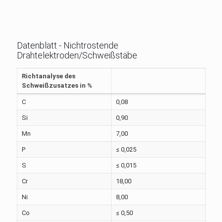
Datenblatt - Nichtrostende
Drahtelektroden/Schweißstäbe
Richtanalyse des
Schweißzusatzes in %
C
0,08
Si
0,90
Mn
7,00
P
≤ 0,025
S
≤ 0,015
Cr
18,00
Ni
8,00
Co
≤ 0,50