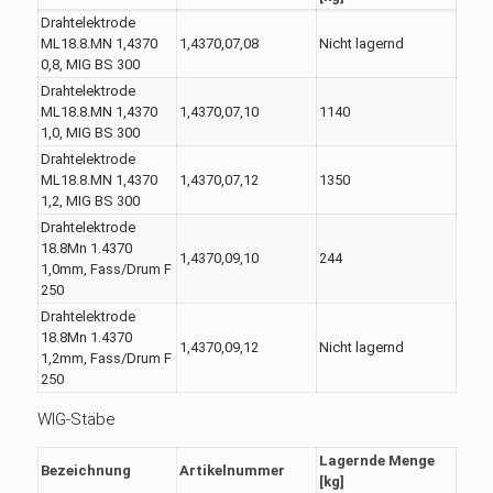
Drahtelektrode
ML18.8.MN 1,4370
1,4370,07,08
Nicht lagernd
0,8, MIG BS 300
Drahtelektrode
ML18.8.MN 1,4370
1,4370,07,10
1140
1,0, MIG BS 300
Drahtelektrode
ML18.8.MN 1,4370
1,4370,07,12
1350
1,2, MIG BS 300
Drahtelektrode
18.8Mn 1.4370
1,4370,09,10
244
1,0mm, Fass/Drum F
250
Drahtelektrode
18.8Mn 1.4370
1,4370,09,12
Nicht lagernd
1,2mm, Fass/Drum F
250
WIG-Stäbe
Lagernde Menge
Bezeichnung
Artikelnummer
[kg]