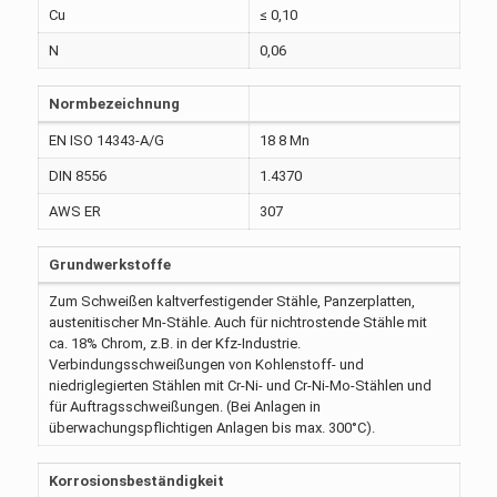
Cu
≤ 0,10
N
0,06
Normbezeichnung
EN ISO 14343-A/G
18 8 Mn
DIN 8556
1.4370
AWS ER
307
Grundwerkstoffe
Zum Schweißen kaltverfestigender Stähle, Panzerplatten,
austenitischer Mn-Stähle. Auch für nichtrostende Stähle mit
ca. 18% Chrom, z.B. in der Kfz-Industrie.
Verbindungsschweißungen von Kohlenstoff- und
niedriglegierten Stählen mit Cr-Ni- und Cr-Ni-Mo-Stählen und
für Auftragsschweißungen. (Bei Anlagen in
überwachungspflichtigen Anlagen bis max. 300°C).
Korrosionsbeständigkeit