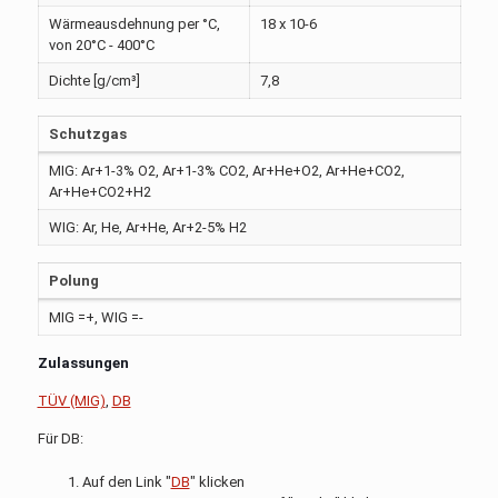
Wärmeausdehnung per °C,
18 x 10-6
von 20°C - 400°C
Dichte [g/cm³]
7,8
Schutzgas
MIG: Ar+1-3% O2, Ar+1-3% CO2, Ar+He+O2, Ar+He+CO2,
Ar+He+CO2+H2
WIG: Ar, He, Ar+He, Ar+2-5% H2
Polung
MIG =+, WIG =-
Zulassungen
TÜV (MIG)
,
DB
Für DB:
Auf den Link "
DB
" klicken