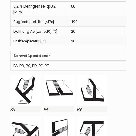
0,2 % Dehngrenze Rp0,2
80
[MPa]
Zugfestigkeit Rm [MPa]
190
Dehnung A5 (Lo=5d0) [%]
20
Prüftemperatur [°C]
20
Schweißpositionen
PA, PB, PC, PD, PE, PF
PA
PA
PB