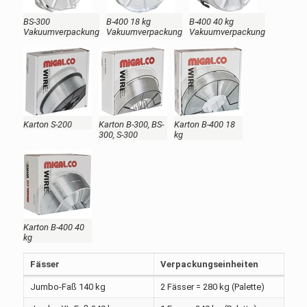
BS-300
B-400 18 kg
B-400 40 kg
Vakuumverpackung
Vakuumverpackung
Vakuumverpackung
Karton S-200
Karton B-300, BS-
Karton B-400 18
300, S-300
kg
Karton B-400 40
kg
Fässer
Verpackungseinheiten
Jumbo-Faß 140 kg
2 Fässer = 280 kg (Palette)