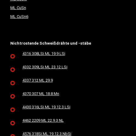
ML CuSn
ML CuSn6
Nichtrostende Schweißdrähte und -stäbe
4316 308LSi ML 19.9 LSi
4332 309LSi ML 23.12 LSi
4337 312 ML 29.9
4370 307 ML 18.8 Mn
4430 316LSi ML 19.12.3 LSi
4462 2209 ML 22.9.3 NL
4576 318Si ML 19.12.3 NbSi