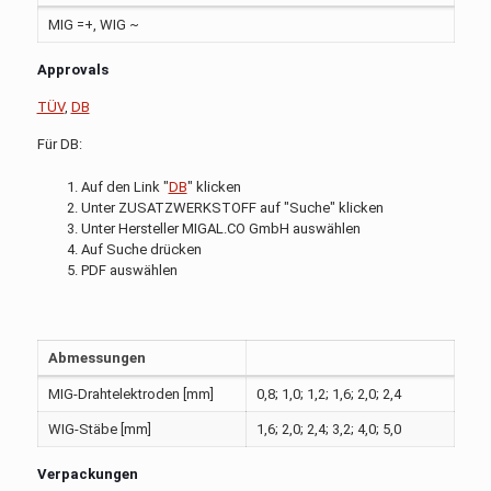
MIG =+, WIG ~
Approvals
TÜV
,
DB
Für DB:
Auf den Link "
DB
" klicken
Unter ZUSATZWERKSTOFF auf "Suche" klicken
Unter Hersteller MIGAL.CO GmbH auswählen
Auf Suche drücken
PDF auswählen
Abmessungen
MIG-Drahtelektroden [mm]
0,8; 1,0; 1,2; 1,6; 2,0; 2,4
WIG-Stäbe [mm]
1,6; 2,0; 2,4; 3,2; 4,0; 5,0
Verpackungen