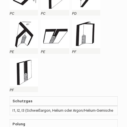
PC
PC
PD
PE
PE
PF
PF
Schutzgas
I1, I2, I3 (Schweißargon, Helium oder Argon/Helium-Gemische
Polung