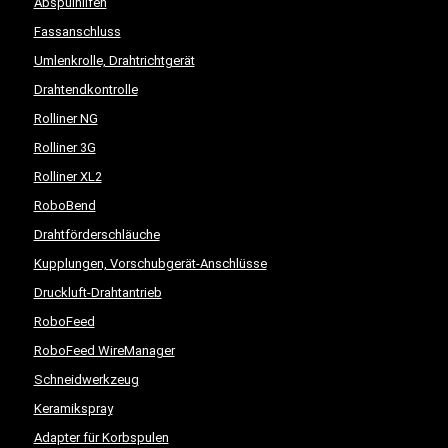
Abspulhilfen
Fassanschluss
Umlenkrolle, Drahtrichtgerät
Drahtendkontrolle
Rolliner NG
Rolliner 3G
Rolliner XL2
RoboBend
Drahtförderschläuche
Kupplungen, Vorschubgerät-Anschlüsse
Druckluft-Drahtantrieb
RoboFeed
RoboFeed WireManager
Schneidwerkzeug
Keramikspray
Adapter für Korbspulen