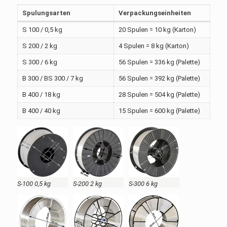
Spulungsarten
Verpackungseinheiten
S 100 / 0,5 kg
20 Spulen = 10 kg (Karton)
S 200 / 2 kg
4 Spulen = 8 kg (Karton)
S 300 / 6 kg
56 Spulen = 336 kg (Palette)
B 300 / BS 300 / 7 kg
56 Spulen = 392 kg (Palette)
B 400 / 18 kg
28 Spulen = 504 kg (Palette)
B 400 / 40 kg
15 Spulen = 600 kg (Palette)
S-100 0,5 kg
S-200 2 kg
S-300 6 kg