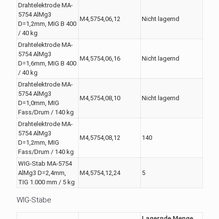
Drahtelektrode MA-
5754 AlMg3
M4,5754,06,12
Nicht lagernd
D=1,2mm, MIG B 400
/ 40 kg
Drahtelektrode MA-
5754 AlMg3
M4,5754,06,16
Nicht lagernd
D=1,6mm, MIG B 400
/ 40 kg
Drahtelektrode MA-
5754 AlMg3
M4,5754,08,10
Nicht lagernd
D=1,0mm, MIG
Fass/Drum / 140 kg
Drahtelektrode MA-
5754 AlMg3
M4,5754,08,12
140
D=1,2mm, MIG
Fass/Drum / 140 kg
WIG-Stab MA-5754
AlMg3 D=2,4mm,
M4,5754,12,24
5
TIG 1.000 mm / 5 kg
WIG-Stäbe
Lagernde Menge