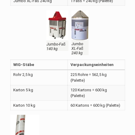
Jumbo XL-Faß 240 kg
1 Fass = 240 kg (Palette)
Jumbo
Jumbo-Faß
XL-Faß
140 kg
240 kg
WIG-Stäbe
Verpackungseinheiten
Rohr 2,5 kg
225 Rohre = 562,5 kg
(Palette)
Karton 5 kg
120 Kartons = 600 kg
(Palette)
Karton 10 kg
60 Kartons = 600 kg (Palette)