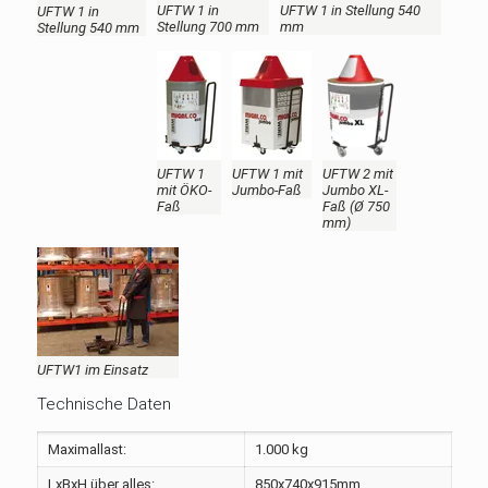
UFTW 1 in
UFTW 1 in Stellung 540
UFTW 1 in
Stellung 700 mm
mm
Stellung 540 mm
UFTW 1
UFTW 1 mit
UFTW 2 mit
mit ÖKO-
Jumbo-Faß
Jumbo XL-
Faß
Faß (Ø 750
mm)
UFTW1 im Einsatz
Technische Daten
Maximallast:
1.000 kg
LxBxH über alles:
850x740x915mm