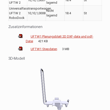
10,10,1,0007
18.4
St
UFTW 2
lagernd
Universalfasstransportwagen
Nicht
UFTW 2
10,10,1,0008
18.4
St
lagernd
RoboDock
Zusatzinformationen
UFTW1 Planungsblatt 2D DXF-data und pdf-
Datei
421 KB
UFTW1 Stepdaten
3 MB
3D-Modell