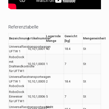
Referenztabelle
Lagernde
Gewicht
Bezeichnung
Artikelnummer
Mengeneinheit
Menge
[kg]
Universalfasstransportwagen
10,10,1,0001
40
18.4
St
UFTW 1
RoboDock
mit
10,10,1,0003
1
7
St
Drahtendkontrolle
für UFTW1
Universalfasstransportwagen
UFTW 1
10,10,1,0005
2
18.4
St
RoboDock
RoboDock
Einweiser
10,10,1,0006
5
7
St
für UFTW1
Universalfasstransportwagen
Nicht