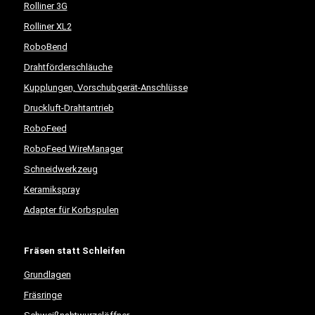
Rolliner 3G
Rolliner XL2
RoboBend
Drahtförderschläuche
Kupplungen, Vorschubgerät-Anschlüsse
Druckluft-Drahtantrieb
RoboFeed
RoboFeed WireManager
Schneidwerkzeug
Keramikspray
Adapter für Korbspulen
Fräsen statt Schleifen
Grundlagen
Fräsringe