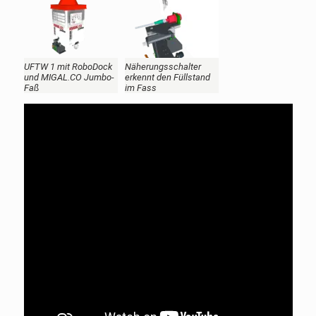
UFTW 1 mit RoboDock
Näherungsschalter
und MIGAL.CO Jumbo-
erkennt den Füllstand
Faß
im Fass