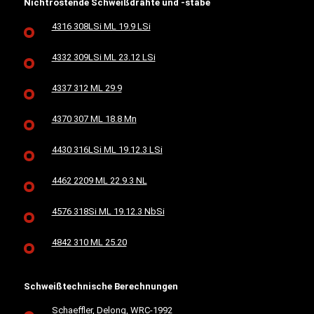
Nichtrostende Schweißdrähte und -stäbe
4316 308LSi ML 19.9 LSi
4332 309LSi ML 23.12 LSi
4337 312 ML 29.9
4370 307 ML 18.8 Mn
4430 316LSi ML 19.12.3 LSi
4462 2209 ML 22.9.3 NL
4576 318Si ML 19.12.3 NbSi
4842 310 ML 25.20
Schweißtechnische Berechnungen
Schaeffler, Delong, WRC-1992