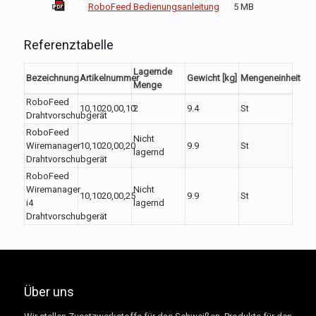
RoboFeed Bedienungsanleitung
5 MB
Referenztabelle
Lagernde
Bezeichnung
Artikelnummer
Gewicht [kg]
Mengeneinheit
Menge
RoboFeed
10,1020,00,10
2
9.4
St
Drahtvorschubgerät
RoboFeed
Nicht
Wiremanager
10,1020,00,20
9.9
St
lagernd
Drahtvorschubgerät
RoboFeed
Wiremanager
Nicht
10,1020,00,25
9.9
St
i4
lagernd
Drahtvorschubgerät
Über uns