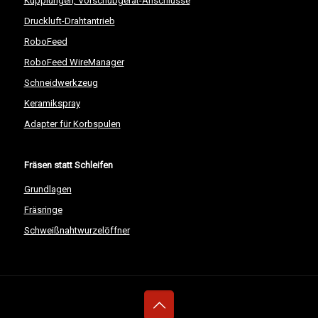
Kupplungen, Vorschubgerät-Anschlüsse
Druckluft-Drahtantrieb
RoboFeed
RoboFeed WireManager
Schneidwerkzeug
Keramikspray
Adapter für Korbspulen
Fräsen statt Schleifen
Grundlagen
Fräsringe
Schweißnahtwurzelöffner