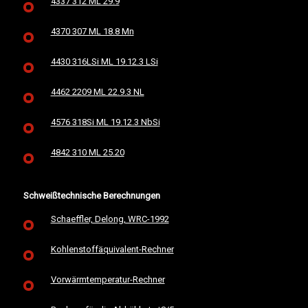
4337 312 ML 29.9
4370 307 ML 18.8 Mn
4430 316LSi ML 19.12.3 LSi
4462 2209 ML 22.9.3 NL
4576 318Si ML 19.12.3 NbSi
4842 310 ML 25.20
Schweißtechnische Berechnungen
Schaeffler, Delong, WRC-1992
Kohlenstoffäquivalent-Rechner
Vorwärmtemperatur-Rechner