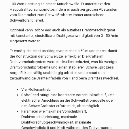
100 Watt Leistung an seiner Antriebswelle. Er unterstützt den
Hauptdrahtvorschubmotor, indem er auch bei großen Abständen
vom Drahtpaket zum Schweißroboter immer ausreichend
Schweißdraht liefert.
Optional kann RoboFeed auch als autarkes Drahtvorschubgerät
mit konstanter, einstellbarer Drahtgeschwindigkeit von 0 - 50 /min
eingesetzt werden.
Er ermöglicht eine Linerlänge von mehr als 50 m und macht damit
die Konstruktion der Schweißzelle flexibler. Die Kräfte im
Drahtvorschubsystem werden deutlich reduziert, was für weniger
Drahtvorschubprobleme und einen stabileren Schweißprozess
sorgt. Er kann völlig unabhängig arbeiten und erspart das
zeitaufwändige Drahteinfädeln von Hand beim Drahtfasswechsel.
Vier-Rollenantrieb
RoboFeed bringt eine konstante Vorschubkraft auf, kein
elektrischer Anschluss an die Schweißstromquelle oder
den Schweißroboter erforderlich, aber möglich
Parameter wie maximale Vorschubkraft,
Drahtvorschubrichtung, maximale
Drahtvorschubgeschwindigkeit, maximale
Geschwindigkeit und Kraft während des Tastvorgangs