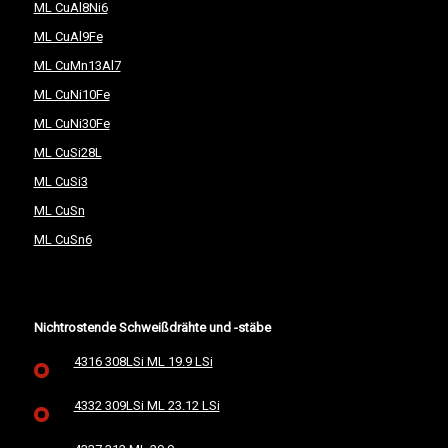
ML CuAl8Ni6
ML CuAl9Fe
ML CuMn13Al7
ML CuNi10Fe
ML CuNi30Fe
ML CuSi28L
ML CuSi3
ML CuSn
ML CuSn6
Nichtrostende Schweißdrähte und -stäbe
4316 308LSi ML 19.9 LSi
4332 309LSi ML 23.12 LSi