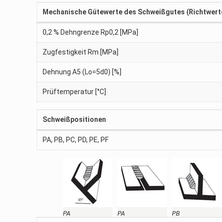
Mechanische Gütewerte des Schweißgutes (Richtwert
0,2 % Dehngrenze Rp0,2 [MPa]
Zugfestigkeit Rm [MPa]
Dehnung A5 (Lo=5d0) [%]
Prüftemperatur [°C]
Schweißpositionen
PA, PB, PC, PD, PE, PF
PA
PA
PB