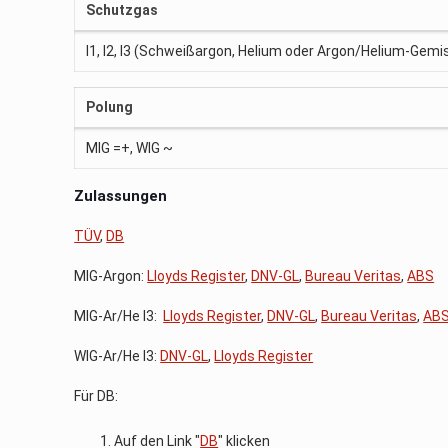
Schutzgas
I1, I2, I3 (Schweißargon, Helium oder Argon/Helium-Gem
Polung
MIG =+, WIG ~
Zulassungen
TÜV
,
DB
MIG-Argon:
Lloyds Register
,
DNV-GL
,
Bureau Veritas
,
ABS
MIG-Ar/He I3:
Lloyds Register
,
DNV-GL
,
Bureau Veritas
,
AB
WIG-Ar/He I3:
DNV-GL
,
Lloyds Register
Für DB:
Auf den Link "
DB
" klicken