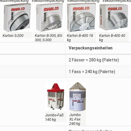
akuumverpackung
Vakuumverpackung
Vakuumverpackung
Vakuumverpacku
Karton S-200
Karton B-300, BS-
Karton B-400 18
Karton B-400 40
300, S-300
kg
kg
Verpackungseinheiten
2 Fässer = 280 kg (Palette)
1 Fass = 240 kg (Palette)
Jumbo
Jumbo-Faß
XL-Fax
140 kg
240 kg