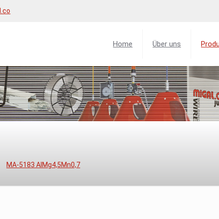
l.co
Home
Über uns
Prod
MA-5183 AlMg4,5Mn0,7