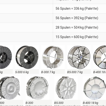
56 Spulen = 336 kg (Palette)
56 Spulen = 392 kg (Palette)
28 Spulen = 504 kg (Palette)
15 Spulen = 600 kg (Palette)
 kg
S-300 6 kg
B-300 7 kg
BS-300 7 kg
B-400 18 
300
B-300
BS-300
B-400 18 kg