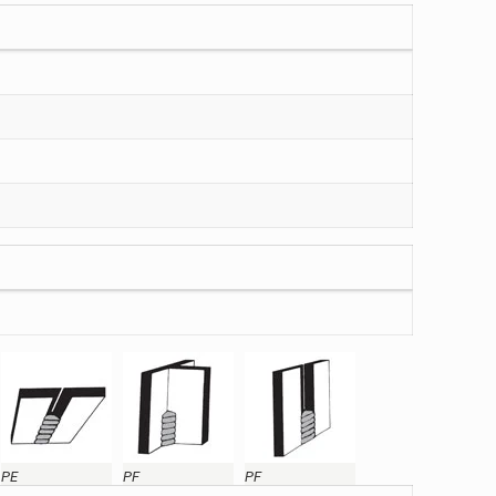
PE
PF
PF