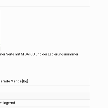
 einer Seite mit MIGAl.CO und der Legierungsnummer
ernde Menge [kg]
9
6
ht lagernd