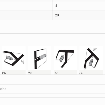
4
20
PC
PC
PD
PE
ische