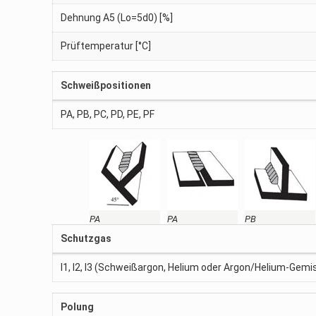
Dehnung A5 (Lo=5d0) [%]
Prüftemperatur [°C]
Schweißpositionen
PA, PB, PC, PD, PE, PF
PA
PA
PB
Schutzgas
I1, I2, I3 (Schweißargon, Helium oder Argon/Helium-Gem
Polung