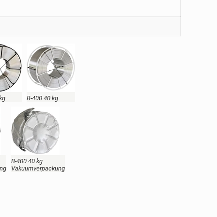
kg
B-400 40 kg
B-400 40 kg
ng
Vakuumverpackung