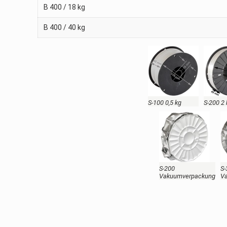
B 400 / 18 kg
B 400 / 40 kg
S-100 0,5 kg
S-200 2
S-200
S-
Vakuumverpackung
V