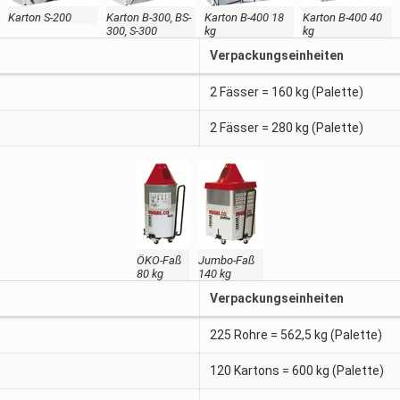
Karton S-200
Karton B-300, BS-
Karton B-400 18
Karton B-400 40
300, S-300
kg
kg
Verpackungseinheiten
2 Fässer = 160 kg (Palette)
2 Fässer = 280 kg (Palette)
ÖKO-Faß
Jumbo-Faß
80 kg
140 kg
Verpackungseinheiten
225 Rohre = 562,5 kg (Palette)
120 Kartons = 600 kg (Palette)