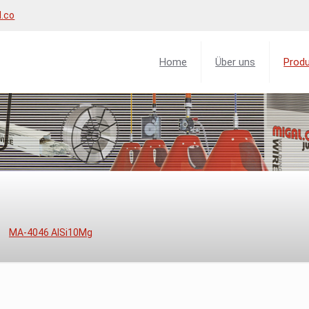
l.co
Home
Über uns
Prod
MA-4046 AlSi10Mg