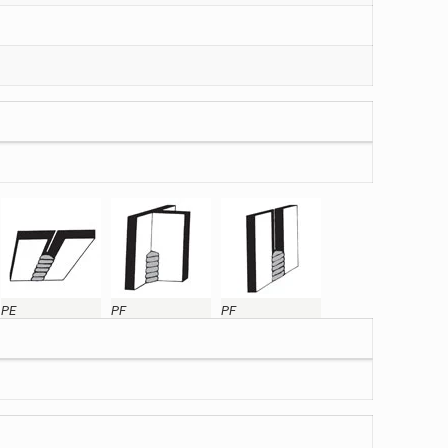
PE
PF
PF