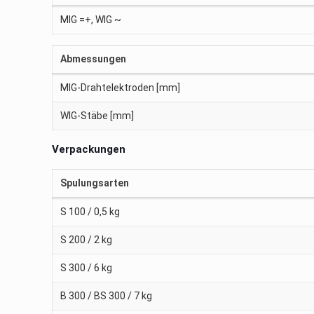
MIG =+, WIG ~
Abmessungen
MIG-Drahtelektroden [mm]
WIG-Stäbe [mm]
Verpackungen
Spulungsarten
S 100 / 0,5 kg
S 200 / 2 kg
S 300 / 6 kg
B 300 / BS 300 / 7 kg