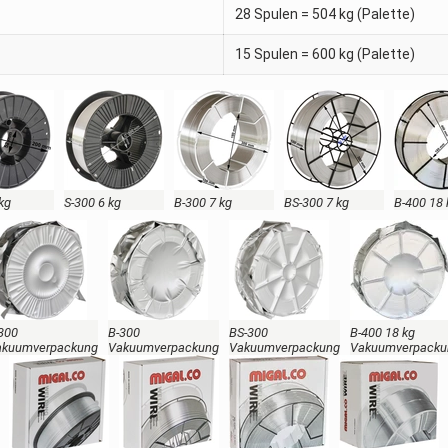
28 Spulen = 504 kg (Palette)
15 Spulen = 600 kg (Palette)
 kg
S-300 6 kg
B-300 7 kg
BS-300 7 kg
B-400 18 
300
B-300
BS-300
B-400 18 kg
akuumverpackung
Vakuumverpackung
Vakuumverpackung
Vakuumverpacku