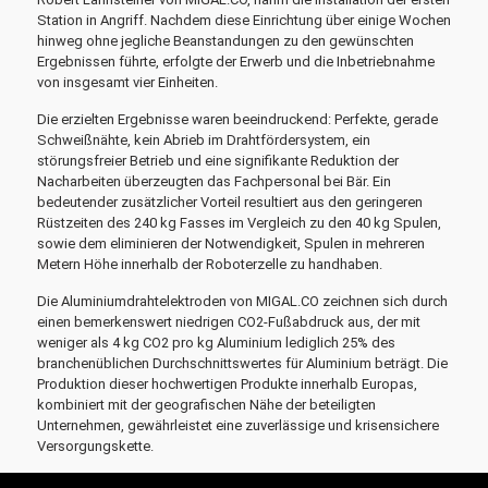
Station in Angriff. Nachdem diese Einrichtung über einige Wochen
hinweg ohne jegliche Beanstandungen zu den gewünschten
Ergebnissen führte, erfolgte der Erwerb und die Inbetriebnahme
von insgesamt vier Einheiten.
Die erzielten Ergebnisse waren beeindruckend: Perfekte, gerade
Schweißnähte, kein Abrieb im Drahtfördersystem, ein
störungsfreier Betrieb und eine signifikante Reduktion der
Nacharbeiten überzeugten das Fachpersonal bei Bär. Ein
bedeutender zusätzlicher Vorteil resultiert aus den geringeren
Rüstzeiten des 240 kg Fasses im Vergleich zu den 40 kg Spulen,
sowie dem eliminieren der Notwendigkeit, Spulen in mehreren
Metern Höhe innerhalb der Roboterzelle zu handhaben.
Die Aluminiumdrahtelektroden von MIGAL.CO zeichnen sich durch
einen bemerkenswert niedrigen CO2-Fußabdruck aus, der mit
weniger als 4 kg CO2 pro kg Aluminium lediglich 25% des
branchenüblichen Durchschnittswertes für Aluminium beträgt. Die
Produktion dieser hochwertigen Produkte innerhalb Europas,
kombiniert mit der geografischen Nähe der beteiligten
Unternehmen, gewährleistet eine zuverlässige und krisensichere
Versorgungskette.