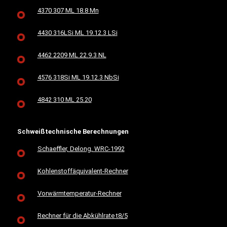
4370 307 ML 18.8 Mn
4430 316LSi ML 19.12.3 LSi
4462 2209 ML 22.9.3 NL
4576 318Si ML 19.12.3 NbSi
4842 310 ML 25.20
Schweißtechnische Berechnungen
Schaeffler, Delong, WRC-1992
Kohlenstoffäquivalent-Rechner
Vorwärmtemperatur-Rechner
Rechner für die Abkühlrate t8/5