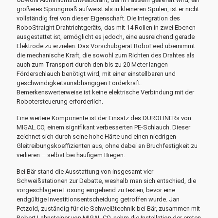
größeres Sprungmaß aufweist als in kleineren Spulen, ist er nicht
vollständig frei von dieser Eigenschaft. Die Integration des
RoboStraight Drahtrichtgeräts, das mit 14 Rollen in zwei Ebenen
ausgestattet ist, ermöglicht es jedoch, eine ausreichend gerade
Elektrode zu erzielen. Das Vorschubgerät RoboFeed übernimmt
die mechanische Kraft, die sowohl zum Richten des Drahtes als
auch zum Transport durch den bis zu 20 Meter langen
Förderschlauch benötigt wird, mit einer einstellbaren und
geschwindigkeitsunabhängigen Förderkraft.
Bemerkenswerterweise ist keine elektrische Verbindung mit der
Robotersteuerung erforderlich.
Eine weitere Komponente ist der Einsatz des DUROLINERs von
MIGAL.CO, einem signifikant verbesserten PE-Schlauch. Dieser
zeichnet sich durch seine hohe Härte und einen niedrigen
Gleitreibungskoeffizienten aus, ohne dabei an Bruchfestigkeit zu
verlieren – selbst bei häufigem Biegen.
Bei Bär stand die Ausstattung von insgesamt vier
Schweißstationen zur Debatte, weshalb man sich entschied, die
vorgeschlagene Lösung eingehend zu testen, bevor eine
endgültige Investitionsentscheidung getroffen wurde. Jan
Petzold, zuständig für die Schweißtechnik bei Bär, zusammen mit
Robert Lahnsteiner von MIGAL.CO, nahm die Installation der ersten