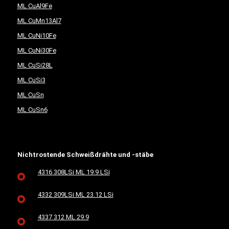
ML CuAl9Fe
ML CuMn13Al7
ML CuNi10Fe
ML CuNi30Fe
ML CuSi28L
ML CuSi3
ML CuSn
ML CuSn6
Nichtrostende Schweißdrähte und -stäbe
4316 308LSi ML 19.9 LSi
4332 309LSi ML 23.12 LSi
4337 312 ML 29.9