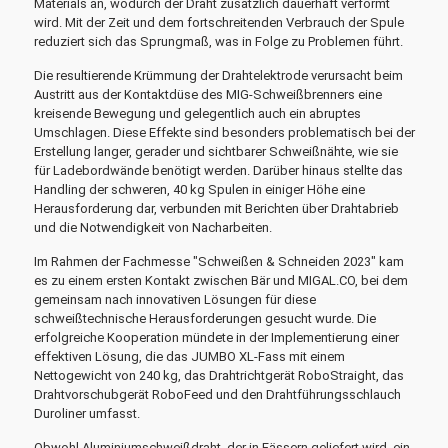
Materials an, wodurch der Draht zusätzlich dauerhaft verformt
wird. Mit der Zeit und dem fortschreitenden Verbrauch der Spule
reduziert sich das Sprungmaß, was in Folge zu Problemen führt.
Die resultierende Krümmung der Drahtelektrode verursacht beim
Austritt aus der Kontaktdüse des MIG-Schweißbrenners eine
kreisende Bewegung und gelegentlich auch ein abruptes
Umschlagen. Diese Effekte sind besonders problematisch bei der
Erstellung langer, gerader und sichtbarer Schweißnähte, wie sie
für Ladebordwände benötigt werden. Darüber hinaus stellte das
Handling der schweren, 40 kg Spulen in einiger Höhe eine
Herausforderung dar, verbunden mit Berichten über Drahtabrieb
und die Notwendigkeit von Nacharbeiten.
Im Rahmen der Fachmesse "Schweißen & Schneiden 2023" kam
es zu einem ersten Kontakt zwischen Bär und MIGAL.CO, bei dem
gemeinsam nach innovativen Lösungen für diese
schweißtechnische Herausforderungen gesucht wurde. Die
erfolgreiche Kooperation mündete in der Implementierung einer
effektiven Lösung, die das JUMBO XL-Fass mit einem
Nettogewicht von 240 kg, das Drahtrichtgerät RoboStraight, das
Drahtvorschubgerät RoboFeed und den Drahtführungsschlauch
Duroliner umfasst.
Obwohl Aluminiumschweißdraht, der in Fässern geliefert wird, ein