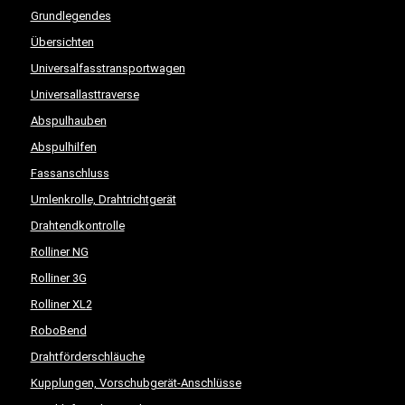
Grundlegendes
Übersichten
Universalfasstransportwagen
Universallasttraverse
Abspulhauben
Abspulhilfen
Fassanschluss
Umlenkrolle, Drahtrichtgerät
Drahtendkontrolle
Rolliner NG
Rolliner 3G
Rolliner XL2
RoboBend
Drahtförderschläuche
Kupplungen, Vorschubgerät-Anschlüsse