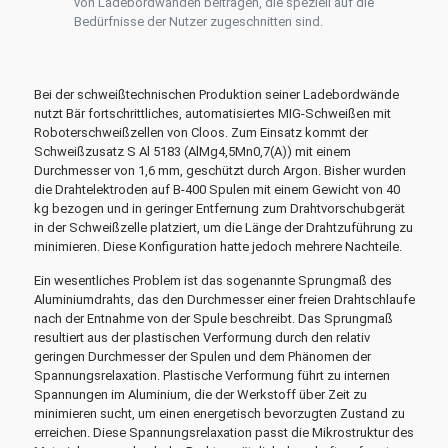
von Ladebordwänden beitragen, die speziell auf die
Bedürfnisse der Nutzer zugeschnitten sind.
Bei der schweißtechnischen Produktion seiner Ladebordwände
nutzt Bär fortschrittliches, automatisiertes MIG-Schweißen mit
Roboterschweißzellen von Cloos. Zum Einsatz kommt der
Schweißzusatz S Al 5183 (AlMg4,5Mn0,7(A)) mit einem
Durchmesser von 1,6 mm, geschützt durch Argon. Bisher wurden
die Drahtelektroden auf B-400 Spulen mit einem Gewicht von 40
kg bezogen und in geringer Entfernung zum Drahtvorschubgerät
in der Schweißzelle platziert, um die Länge der Drahtzuführung zu
minimieren. Diese Konfiguration hatte jedoch mehrere Nachteile.
Ein wesentliches Problem ist das sogenannte Sprungmaß des
Aluminiumdrahts, das den Durchmesser einer freien Drahtschlaufe
nach der Entnahme von der Spule beschreibt. Das Sprungmaß
resultiert aus der plastischen Verformung durch den relativ
geringen Durchmesser der Spulen und dem Phänomen der
Spannungsrelaxation. Plastische Verformung führt zu internen
Spannungen im Aluminium, die der Werkstoff über Zeit zu
minimieren sucht, um einen energetisch bevorzugten Zustand zu
erreichen. Diese Spannungsrelaxation passt die Mikrostruktur des