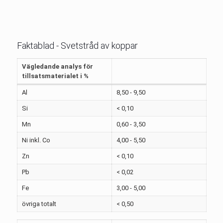
Faktablad - Svetstråd av koppar
Vägledande analys för
tillsatsmaterialet i %
Al
8,50 - 9,50
Si
< 0,10
Mn
0,60 - 3,50
Ni inkl. Co
4,00 - 5,50
Zn
< 0,10
Pb
< 0,02
Fe
3,00 - 5,00
övriga totalt
< 0,50