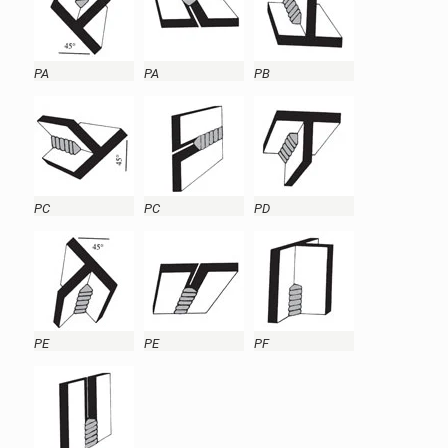
PA
PA
PB
PC
PC
PD
PE
PE
PF