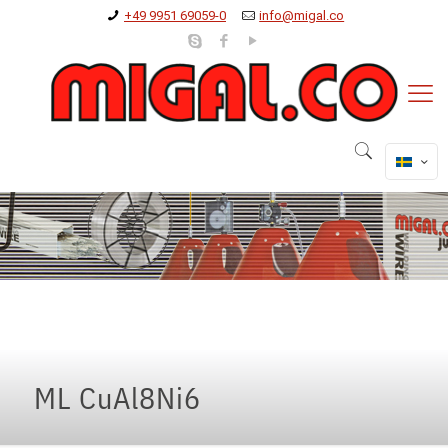
+49 9951 69059-0
info@migal.co
ML CuAl8Ni6