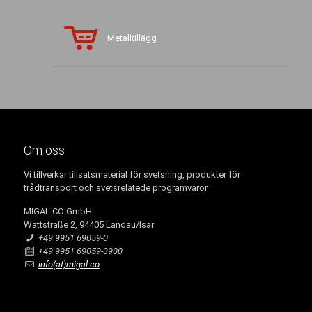
Metalltillägg
Om oss
Vi tillverkar tillsatsmaterial för svetsning, produkter för
trådtransport och svetsrelatede programvaror
MIGAL.CO GmbH
Wattstraße 2, 94405 Landau/Isar
+49 9951 69059-0
+49 9951 69059-3900
info(at)migal.co