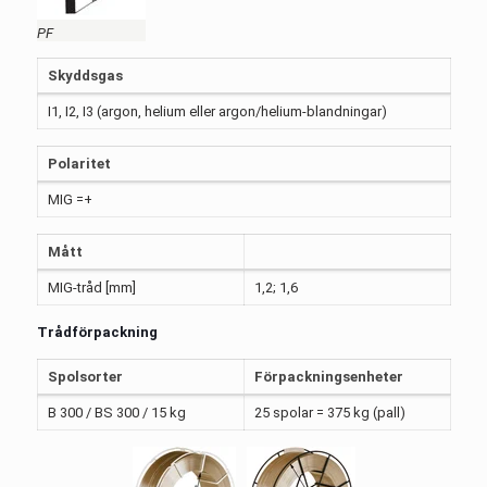
PF
Skyddsgas
I1, I2, I3 (argon, helium eller argon/helium-blandningar)
Polaritet
MIG =+
Mått
MIG-tråd [mm]
1,2; 1,6
Trådförpackning
Spolsorter
Förpackningsenheter
B 300 / BS 300 / 15 kg
25 spolar = 375 kg (pall)