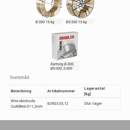
B-300 15 kg
BS-300 15 kg
Kartong B-300,
BS-300, S-300
Svetstråd
Lagerantal
Beteckning
Artikelnummer
[kg]
Wire electrode
8,0923,03,12
Slut i lager
CuAl8Ni6 D=1,2mm