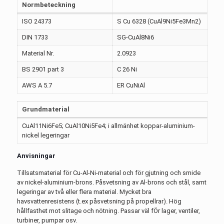
Normbeteckning
ISO 24373
S Cu 6328 (CuAl9Ni5Fe3Mn2)
DIN 1733
SG-CuAl8Ni6
Material Nr.
2.0923
BS 2901 part 3
C 26 Ni
AWS A 5.7
ER CuNiAl
Grundmaterial
CuAl11Ni6Fe5; CuAl10Ni5Fe4; i allmänhet koppar-aluminium-
nickel legeringar
Anvisningar
Tillsatsmaterial för Cu-Al-Ni-material och för gjutning och smide
av nickel-aluminium-brons. Påsvetsning av Al-brons och stål, samt
legeringar av två eller flera material. Mycket bra
havsvattenresistens (t.ex påsvetsning på propellrar). Hög
hållfasthet mot slitage och nötning. Passar väl fÖr lager, ventiler,
turbiner, pumpar osv.