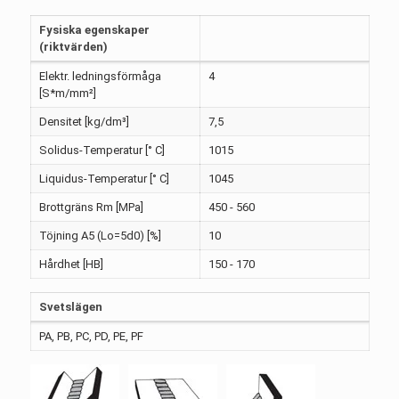
Fysiska egenskaper
(riktvärden)
Elektr. ledningsförmåga
4
[S*m/mm²]
Densitet [kg/dm³]
7,5
Solidus-Temperatur [° C]
1015
Liquidus-Temperatur [° C]
1045
Brottgräns Rm [MPa]
450 - 560
Töjning A5 (Lo=5d0) [%]
10
Hårdhet [HB]
150 - 170
Svetslägen
PA, PB, PC, PD, PE, PF