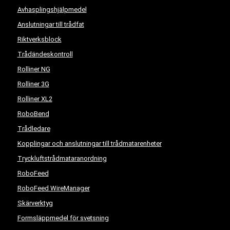
Avhasplingshjälpmedel
Anslutningar till trådfat
Riktverksblock
Trådändeskontroll
Rolliner NG
Rolliner 3G
Rolliner XL2
RoboBend
Trådledare
Kopplingar och anslutningar till trådmatarenheter
Tryckluftstrådmataranordning
RoboFeed
RoboFeed WireManager
Skärverktyg
Formsläppmedel för svetsning