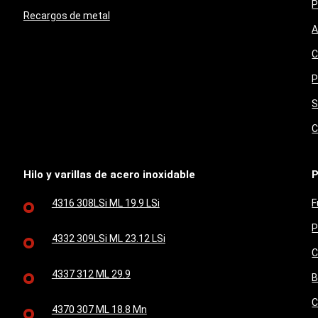
P
Recargos de metal
A
C
P
S
C
Hilo y varillas de acero inoxidable
P
4316 308LSi ML 19.9 LSi
F
P
4332 309LSi ML 23.12 LSi
C
4337 312 ML 29.9
B
C
4370 307 ML 18.8 Mn