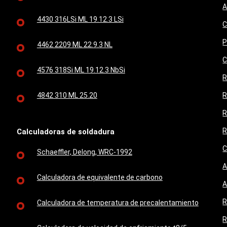
A
4430 316LSi ML 19.12.3 LSi
C
P
4462 2209 ML 22.9.3 NL
C
4576 318Si ML 19.12.3 NbSi
R
4842 310 ML 25.20
R
R
R
Calculadoras de soldadura
C
Schaeffler, Delong, WRC-1992
A
Calculadora de equivalente de carbono
A
R
Calculadora de temperatura de precalentamiento
R