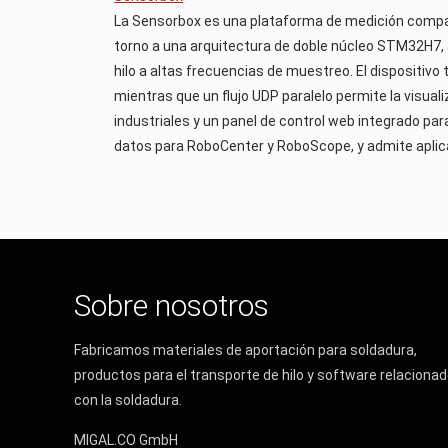
La Sensorbox es una plataforma de medición compact
torno a una arquitectura de doble núcleo STM32H7, ad
hilo a altas frecuencias de muestreo. El dispositi
mientras que un flujo UDP paralelo permite la visual
industriales y un panel de control web integrado par
datos para RoboCenter y RoboScope, y admite aplic
Sobre nosotros
Fabricamos materiales de aportación para soldadura,
productos para el transporte de hilo y software relaciona
con la soldadura.
MIGAL.CO GmbH