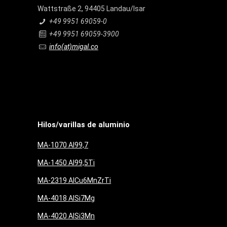
Wattstraße 2, 94405 Landau/Isar
+49 9951 69059-0
+49 9951 69059-3900
info(at)migal.co
Hilos/varillas de aluminio
MA-1070 Al99,7
MA-1450 Al99,5Ti
MA-2319 AlCu6MnZrTi
MA-4018 AlSi7Mg
MA-4020 AlSi3Mn