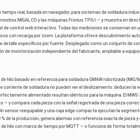
 tiempo real, basada en navegador, para sistemas de soldadura indust
Sensorbox MIGAL.CO y las máquinas Fronius TPS/i — y muestra en dire
nel de control web interactivo. Todas las mediciones se conservan en 
áficos con recarga por zoom. La plataforma ofrece descubrimiento autom
de detalle específicos por fuente. Desplegado como un conjunto de c
 de monitorización independiente del fabricante, ampliable a equipo
de hilo basado en referencia para soldadura GMAW robotizada (MIG/MA
e corriente de soldadura no pueden ver el deslizamiento: deducen la ve
 perfectamente alimentado resultan idénticos para la máquina. El MWS-
o — y compara cada pieza con la señal registrada de una pieza correcta 
. Un sensor reequipable y una caja edge compacta ejecutan la segmenta
100 % de la producción, genera alarmas con referencia exacta de pieza
itud de hilo con marca de tiempo por MQTT — o funciona de forma tota