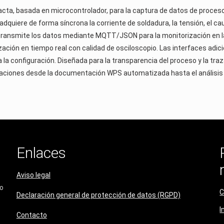
a, basada en microcontrolador, para la captura de datos de proceso 
quiere de forma síncrona la corriente de soldadura, la tensión, el ca
vo transmite los datos mediante MQTT/JSON para la monitorización en 
ización en tiempo real con calidad de osciloscopio. Las interfaces adi
a la configuración. Diseñada para la transparencia del proceso y la tr
aciones desde la documentación WPS automatizada hasta el análisis d
Enlaces
Aviso legal
do
C
Declaración general de protección de datos (RGPD)
I
Contacto