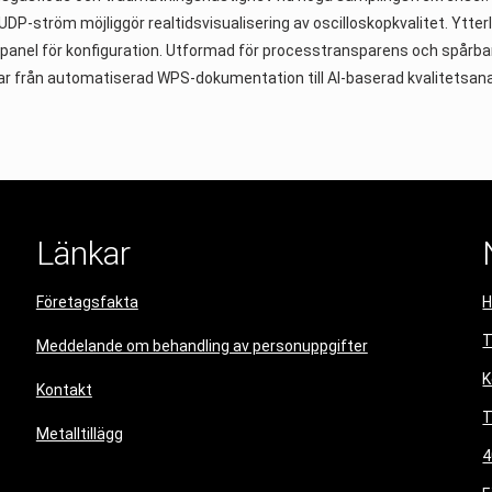
UDP-ström möjliggör realtidsvisualisering av oscilloskopkvalitet. Ytterl
panel för konfiguration. Utformad för processtransparens och spårb
r från automatiserad WPS-dokumentation till AI-baserad kvalitetsana
Länkar
Företagsfakta
T
Meddelande om behandling av personuppgifter
K
Kontakt
T
Metalltillägg
4