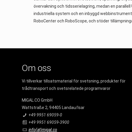
övervakning och tidsserielagring, medan en parallell 
industriella system och en inbyggd webbinstrument
RoboCenter och RoboScope, och stöder tillämpninga
Om oss
Vi tillverkar tillsatsmaterial för svetsning, produkter för
trådtransport och svetsrelatede programvaror
MIGAL.CO GmbH
Wattstraße 2, 94405 Landau/Isar
+49 9951 69059-0
+49 9951 69059-3900
info(at)migal.co