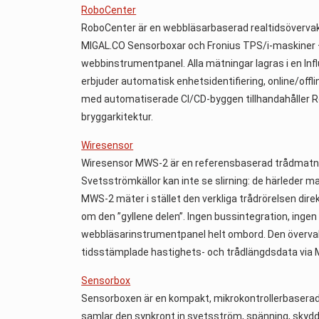
RoboCenter
RoboCenter är en webbläsarbaserad realtidsövervakn
MIGAL.CO Sensorboxar och Fronius TPS/i-maskiner — 
webbinstrumentpanel. Alla mätningar lagras i en In
erbjuder automatisk enhetsidentifiering, online/offl
med automatiserade CI/CD-byggen tillhandahåller Ro
bryggarkitektur.
Wiresensor
Wiresensor MWS-2 är en referensbaserad trådmatnin
Svetsströmkällor kan inte se slirning: de härleder m
MWS-2 mäter i stället den verkliga trådrörelsen direk
om den ”gyllene delen”. Ingen bussintegration, inge
webbläsarinstrumentpanel helt ombord. Den övervaka
tidsstämplade hastighets- och trådlängdsdata via M
Sensorbox
Sensorboxen är en kompakt, mikrokontrollerbaserad 
samlar den synkront in svetsström, spänning, sky