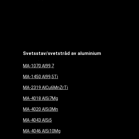
Svetsstav/svetstråd av aluminium
MA-1070 Al99,7
MA-1450 Al99,5Ti
MA-2319 AlCu6MnZrTi
MA-4018 AlSi7Mg
MA-4020 AlSi3Mn
MA-4043 AlSi5
MA-4046 AlSi10Mg