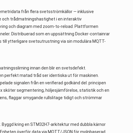
etridata från flera svetsströmkällor — inklusive
 och trådmatningshastighet i en interaktiv
gering och diagram med zoom-to-reload. Plattformen
jpaneler. Distribuerad som en uppsättning Docker-containrar
ill ytterligare svetsutrustning via sin modulära MQTT-
ingsslirning innan den blir en svetsdefekt.
en perfekt matad tråd ser identiska ut för maskinen.
spelade signalen från en verifierad godkänd del: principen
x sköter segmentering, höljesjämförelse, statistik och en
ns, flaggar smygande rullslitage tidigt och strömmar
r. Byggd kring en STM32H7-arkitektur med dubbla kärnor
. Enheten överför data via MQTT/JSON för molnbaserad