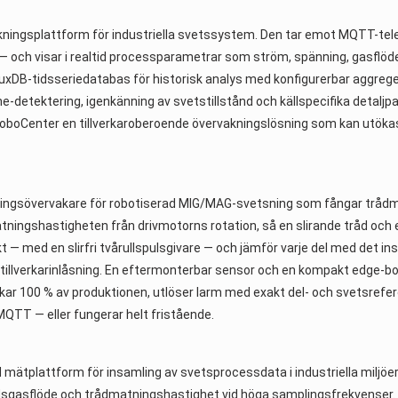
ingsplattform för industriella svetssystem. Den tar emot MQTT-telem
och visar i realtid processparametrar som ström, spänning, gasflöde
fluxDB-tidsseriedatabas för historisk analys med konfigurerbar aggre
ine-detektering, igenkänning av svetstillstånd och källspecifika detal
boCenter en tillverkaroberoende övervakningslösning som kan utökas t
gsövervakare för robotiserad MIG/MAG-svetsning som fångar trådmatn
atningshastigheten från drivmotorns rotation, så en slirande tråd och 
t — med en slirfri tvårullspulsgivare — och jämför varje del med det in
n tillverkarinlåsning. En eftermonterbar sensor och en kompakt edge-bo
r 100 % av produktionen, utlöser larm med exakt del- och svetsrefere
QTT — eller fungerar helt fristående.
mätplattform för insamling av svetsprocessdata i industriella miljöe
ddsgasflöde och trådmatningshastighet vid höga samplingsfrekvenser