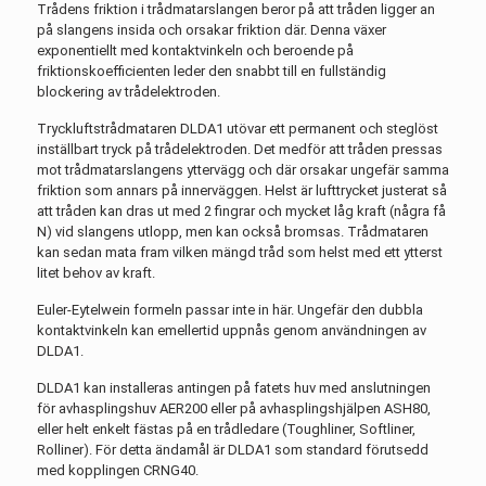
Trådens friktion i trådmatarslangen beror på att tråden ligger an
på slangens insida och orsakar friktion där. Denna växer
exponentiellt med kontaktvinkeln och beroende på
friktionskoefficienten leder den snabbt till en fullständig
blockering av trådelektroden.
Tryckluftstrådmataren DLDA1 utövar ett permanent och steglöst
inställbart tryck på trådelektroden. Det medför att tråden pressas
mot trådmatarslangens yttervägg och där orsakar ungefär samma
friktion som annars på innerväggen. Helst är lufttrycket justerat så
att tråden kan dras ut med 2 fingrar och mycket låg kraft (några få
N) vid slangens utlopp, men kan också bromsas. Trådmataren
kan sedan mata fram vilken mängd tråd som helst med ett ytterst
litet behov av kraft.
Euler-Eytelwein formeln passar inte in här. Ungefär den dubbla
kontaktvinkeln kan emellertid uppnås genom användningen av
DLDA1.
DLDA1 kan installeras antingen på fatets huv med anslutningen
för avhasplingshuv AER200 eller på avhasplingshjälpen ASH80,
eller helt enkelt fästas på en trådledare (Toughliner, Softliner,
Rolliner). För detta ändamål är DLDA1 som standard förutsedd
med kopplingen CRNG40.