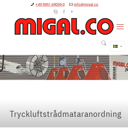
+49 9951 69059-0
info@migal.co
Tryckluftstrådmataranordning