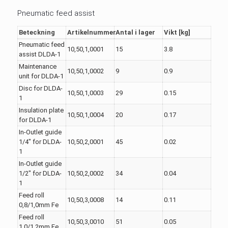
Pneumatic feed assist
Beteckning
Artikelnummer
Antal i lager
Vikt [kg]
Pneumatic feed
10,50,1,0001
15
3.8
assist DLDA-1
Maintenance
10,50,1,0002
9
0.9
unit for DLDA-1
Disc for DLDA-
10,50,1,0003
29
0.15
1
Insulation plate
10,50,1,0004
20
0.17
for DLDA-1
In-Outlet guide
1/4" for DLDA-
10,50,2,0001
45
0.02
1
In-Outlet guide
1/2" for DLDA-
10,50,2,0002
34
0.04
1
Feed roll
10,50,3,0008
14
0.11
0,8/1,0mm Fe
Feed roll
10,50,3,0010
51
0.05
1,0/1,2mm Fe