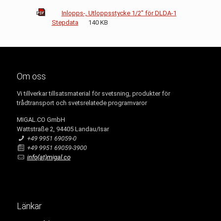
Inlopps-, Utloppsstycke 1/2" för DLDA-1
Stepdata
140 KB
Om oss
Vi tillverkar tillsatsmaterial för svetsning, produkter för
trådtransport och svetsrelatede programvaror
MIGAL.CO GmbH
Wattstraße 2, 94405 Landau/Isar
+49 9951 69059-0
+49 9951 69059-3900
info(at)migal.co
Länkar