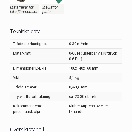
Matarrullar för
Insulation
icke-järnmetaller
plate
Tekniska data
Trådmatarhastighet
0-30 m/min
Matarkraft
0-60 N (justerbar via lufttryck
0-6 Bar)
Dimensioner LxBxH
100x140x160 mm
Vikt
5,1 kg
Tråddiameter
0,8-1,6 mm
Tryckluftsförbrukning
ca. 20-30 cbm/h
Rekommenderad
Klüber Airpress 32 eller
pneumatisk olja
liknande
Översiktstabell