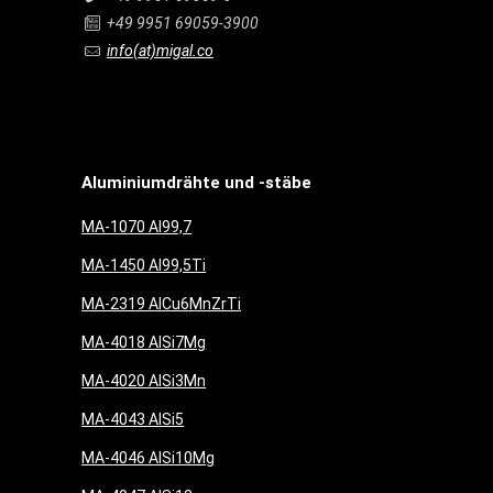
+49 9951 69059-3900
info(at)migal.co
Aluminiumdrähte und -stäbe
MA-1070 Al99,7
MA-1450 Al99,5Ti
MA-2319 AlCu6MnZrTi
MA-4018 AlSi7Mg
MA-4020 AlSi3Mn
MA-4043 AlSi5
MA-4046 AlSi10Mg