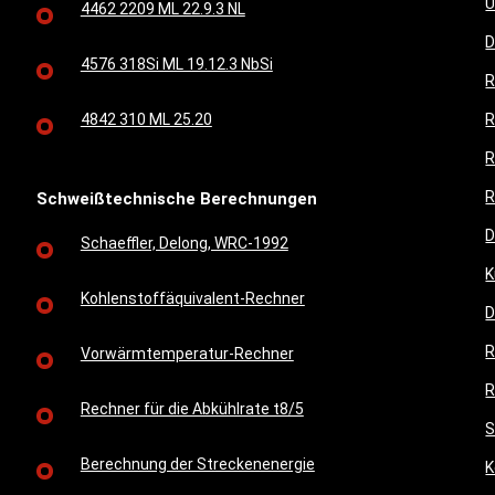
U
4462 2209 ML 22.9.3 NL
D
4576 318Si ML 19.12.3 NbSi
R
4842 310 ML 25.20
R
R
R
Schweißtechnische Berechnungen
D
Schaeffler, Delong, WRC-1992
K
Kohlenstoffäquivalent-Rechner
D
R
Vorwärmtemperatur-Rechner
R
Rechner für die Abkühlrate t8/5
S
Berechnung der Streckenenergie
K