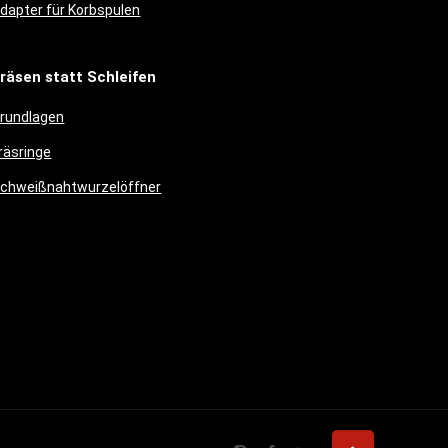
dapter für Korbspulen
räsen statt Schleifen
rundlagen
räsringe
chweißnahtwurzelöffner