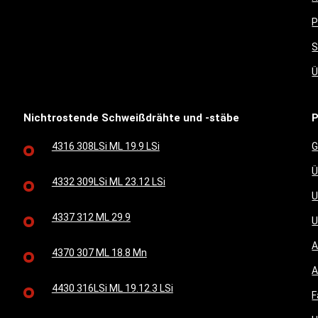
P
S
Ü
Nichtrostende Schweißdrähte und -stäbe
P
4316 308LSi ML 19.9 LSi
G
Ü
4332 309LSi ML 23.12 LSi
U
4337 312 ML 29.9
U
A
4370 307 ML 18.8 Mn
A
4430 316LSi ML 19.12.3 LSi
F