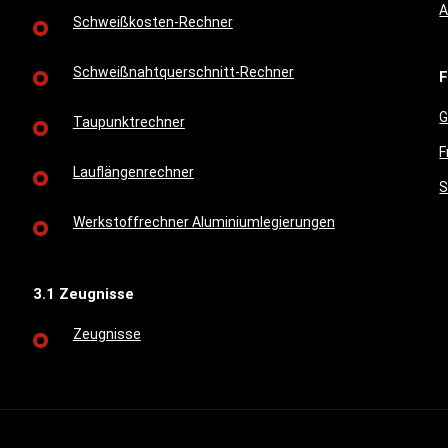
A
Schweißkosten-Rechner
Schweißnahtquerschnitt-Rechner
F
G
Taupunktrechner
F
Lauflängenrechner
S
Werkstoffrechner Aluminiumlegierungen
3.1 Zeugnisse
Zeugnisse