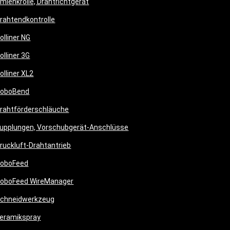
mlenkrolle, Drahtrichtgerät
rahtendkontrolle
olliner NG
olliner 3G
olliner XL2
oboBend
rahtförderschläuche
upplungen, Vorschubgerät-Anschlüsse
ruckluft-Drahtantrieb
oboFeed
oboFeed WireManager
chneidwerkzeug
eramikspray