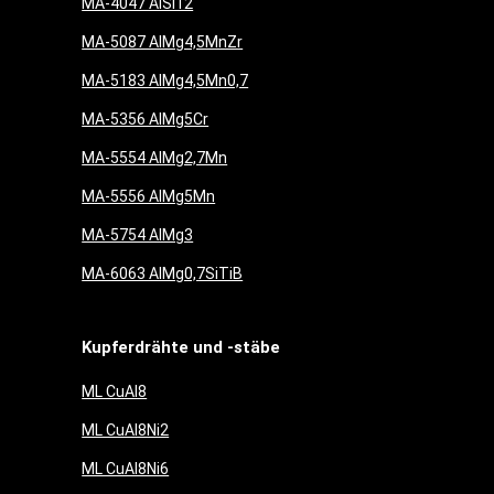
MA-4047 AlSi12
MA-5087 AlMg4,5MnZr
MA-5183 AlMg4,5Mn0,7
MA-5356 AlMg5Cr
MA-5554 AlMg2,7Mn
MA-5556 AlMg5Mn
MA-5754 AlMg3
MA-6063 AlMg0,7SiTiB
Kupferdrähte und -stäbe
ML CuAl8
ML CuAl8Ni2
ML CuAl8Ni6