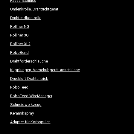
Fassanschluss
Umlenkrolle, Drahtrichtgerät
Drahtendkontrolle
Rolliner NG
Rolliner 3G
Rolliner XL2
RoboBend
Drahtförderschläuche
Kupplungen, Vorschubgerät-Anschlüsse
Druckluft-Drahtantrieb
RoboFeed
RoboFeed WireManager
Schneidwerkzeug
Keramikspray
Adapter für Korbspulen