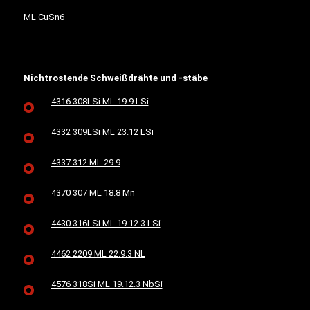
ML CuSn6
Nichtrostende Schweißdrähte und -stäbe
4316 308LSi ML 19.9 LSi
4332 309LSi ML 23.12 LSi
4337 312 ML 29.9
4370 307 ML 18.8 Mn
4430 316LSi ML 19.12.3 LSi
4462 2209 ML 22.9.3 NL
4576 318Si ML 19.12.3 NbSi