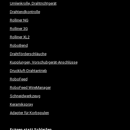
Umlenkrolle, Drahtrichtgerät
Drahtendkontrolle
Rolliner NG
Rolliner 3G
Rolliner XL2
RoboBend
Drahtförderschläuche
Kupplungen, Vorschubgerät-Anschlüsse
Druckluft-Drahtantrieb
RoboFeed
RoboFeed WireManager
Schneidwerkzeug
Keramikspray
Adapter für Korbspulen
Fräsen statt Schleifen