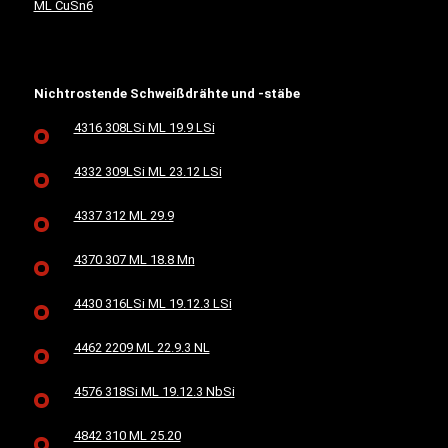
ML CuSn6
Nichtrostende Schweißdrähte und -stäbe
4316 308LSi ML 19.9 LSi
4332 309LSi ML 23.12 LSi
4337 312 ML 29.9
4370 307 ML 18.8 Mn
4430 316LSi ML 19.12.3 LSi
4462 2209 ML 22.9.3 NL
4576 318Si ML 19.12.3 NbSi
4842 310 ML 25.20