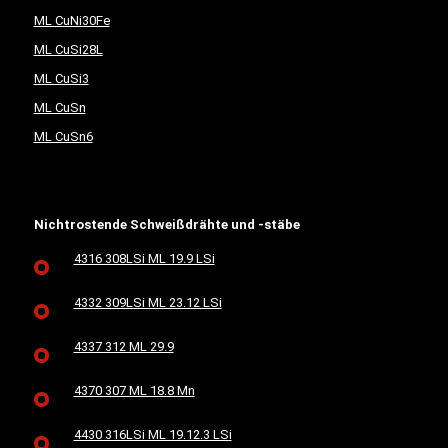
ML CuNi30Fe
ML CuSi28L
ML CuSi3
ML CuSn
ML CuSn6
Nichtrostende Schweißdrähte und -stäbe
4316 308LSi ML 19.9 LSi
4332 309LSi ML 23.12 LSi
4337 312 ML 29.9
4370 307 ML 18.8 Mn
4430 316LSi ML 19.12.3 LSi