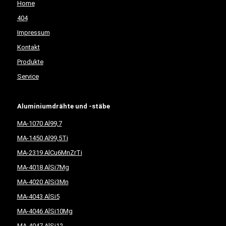
Home
404
Impressum
Kontakt
Produkte
Service
Aluminiumdrähte und -stäbe
MA-1070 Al99,7
MA-1450 Al99,5Ti
MA-2319 AlCu6MnZrTi
MA-4018 AlSi7Mg
MA-4020 AlSi3Mn
MA-4043 AlSi5
MA-4046 AlSi10Mg
MA-4047 AlSi12