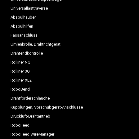
Universallasttraverse
Abspulhauben
Abspulhilfen
Fassanschluss
Umlenkrolle, Drahtrichtgerät
Drahtendkontrolle
Rolliner NG
Rolliner 3G
Rolliner XL2
RoboBend
Drahtförderschläuche
Kupplungen, Vorschubgerät-Anschlüsse
Druckluft-Drahtantrieb
RoboFeed
RoboFeed WireManager