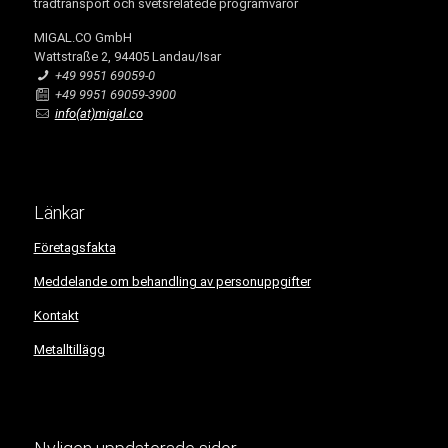
trådtransport och svetsrelatede programvaror
MIGAL.CO GmbH
Wattstraße 2, 94405 Landau/Isar
+49 9951 69059-0
+49 9951 69059-3900
info(at)migal.co
Länkar
Företagsfakta
Meddelande om behandling av personuppgifter
Kontakt
Metalltillägg