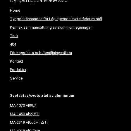
Nyligen uppdaterade sidor
Home
Typgodkännanden för Låglegerade svetstrådar av stål
Kemisk sammansättning av aluminiumlegeringar
Tack
404
Företagsfakta och försäljningsvillkor
Kontakt
Produkter
Service
Svetsstav/svetstråd av aluminium
MA-1070 Al99,7
MA-1450 Al99,5Ti
MA-2319 AlCu6MnZrTi
MA-4018 AlSi7Mg