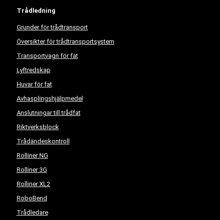
Trådledning
Grunder för trådtransport
Översikter för trådtransportsystem
Transportvagn för fat
Lyftredskap
Huvar för fat
Avhasplingshjälpmedel
Anslutningar till trådfat
Riktverksblock
Trådändeskontroll
Rolliner NG
Rolliner 3G
Rolliner XL2
RoboBend
Trådledare