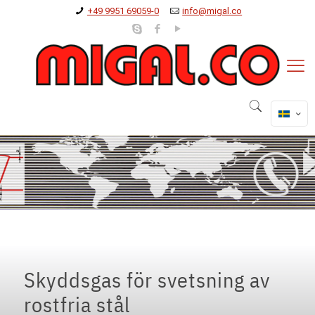
+49 9951 69059-0
info@migal.co
Skyddsgas för svetsning av
rostfria stål