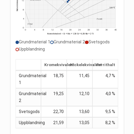
12
100 %
8
4
Ferrit
F+M
0
0
4
8
12
16
20
24
28
32
36
40
Kromekvivalent = Cr + Mo + 1,50·Si + 0,50·Nb + 2·Ti
Grundmaterial 1
Grundmaterial 2
Svetsgods
Uppblandning
Kromekvivalent
Nickelekvivalent
Ferrithalt
Grundmaterial
18,75
11,45
4,7 %
1
Grundmaterial
19,25
12,10
4,0 %
2
Svetsgods
22,70
13,60
9,5 %
Uppblandning
21,59
13,05
8,2 %