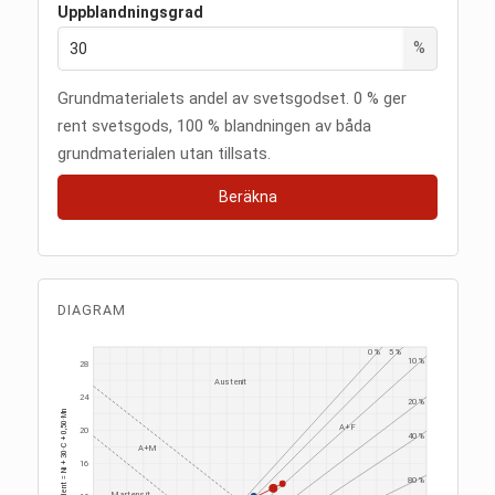
Uppblandningsgrad
%
Grundmaterialets andel av svetsgodset. 0 % ger
rent svetsgods, 100 % blandningen av båda
grundmaterialen utan tillsats.
Beräkna
DIAGRAM
0 %
5 %
10 %
28
Austenit
24
20 %
Nickelekvivalent = Ni + 30·C + 0,50·Mn
A+F
20
40 %
A+M
16
80 %
Martensit