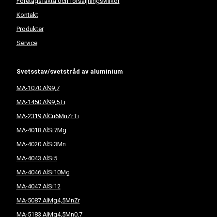
Företagsfakta och försäljningsvillkor
Kontakt
Produkter
Service
Svetsstav/svetstråd av aluminium
MA-1070 Al99,7
MA-1450 Al99,5Ti
MA-2319 AlCu6MnZrTi
MA-4018 AlSi7Mg
MA-4020 AlSi3Mn
MA-4043 AlSi5
MA-4046 AlSi10Mg
MA-4047 AlSi12
MA-5087 AlMg4,5MnZr
MA-5183 AlMg4,5Mn0,7