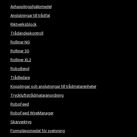
Avhasplingshjälpmedel
Anslutningar till trådfat
Riktverksblock
Trådändeskontroll
Rolliner NG
Rolliner 3G
Rolliner XL2
RoboBend
Trådledare
Kopplingar och anslutningar till trådmatarenheter
Tryckluftstrådmataranordning
RoboFeed
RoboFeed WireManager
Skärverktyg
Formsläppmedel för svetsning