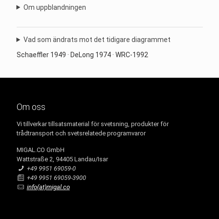
Om uppblandningen
Vad som ändrats mot det tidigare diagrammet
Schaeffler 1949 · DeLong 1974 · WRC-1992
Om oss
Vi tillverkar tillsatsmaterial för svetsning, produkter för
trådtransport och svetsrelatede programvaror
MIGAL.CO GmbH
Wattstraße 2, 94405 Landau/Isar
+49 9951 69059-0
+49 9951 69059-3900
info(at)migal.co