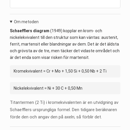
Om metoden
Schaefflers diagram
(1949) kopplar en krom- och
nickelekvivalent till den struktur som kan väntas: austenit,
ferrit, martensit eller blandningar av dem. Det är det äldsta
och grövsta av de tre, men täcker det vidaste området och
är det enda som visar risken för martensit.
Kromekvivalent = Cr + Mo + 1,50·Si + 0,50·Nb + 2·Ti
Nickelekvivalent = Ni + 30·C + 0,50·Mn
Titantermen (2·Ti) i kromekvivalenten är en utvidgning av
Schaefflers ursprungliga formel. Den tidigare beräknaren
förde den och angav den på axeln; så förblir det.