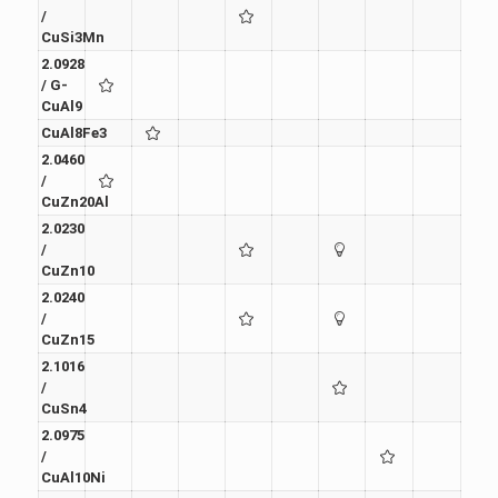
/
CuSi3Mn
2.0928
/ G-
CuAl9
CuAl8Fe3
2.0460
/
CuZn20Al
2.0230
/
CuZn10
2.0240
/
CuZn15
2.1016
/
CuSn4
2.0975
/
CuAl10Ni