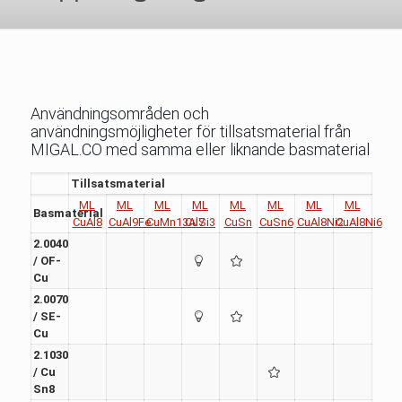
Användningsområden och
användningsmöjligheter för tillsatsmaterial från
MIGAL.CO med samma eller liknande basmaterial
Tillsatsmaterial
ML
ML
ML
ML
ML
ML
ML
ML
Basmaterial
CuAl8
CuAl9Fe
CuMn13Al7
CuSi3
CuSn
CuSn6
CuAl8Ni2
CuAl8Ni6
2.0040
/ OF-
Cu
2.0070
/ SE-
Cu
2.1030
/ Cu
Sn8