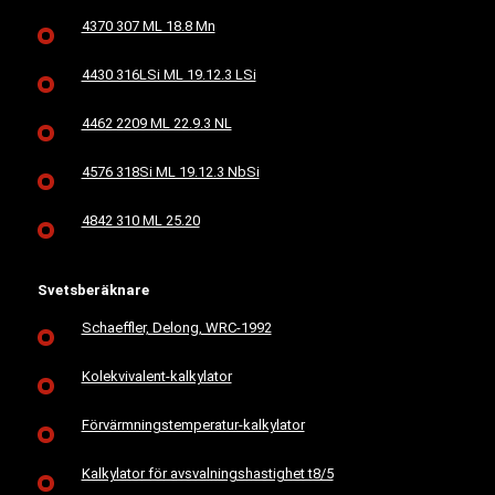
4370 307 ML 18.8 Mn
4430 316LSi ML 19.12.3 LSi
4462 2209 ML 22.9.3 NL
4576 318Si ML 19.12.3 NbSi
4842 310 ML 25.20
Svetsberäknare
Schaeffler, Delong, WRC-1992
Kolekvivalent-kalkylator
Förvärmningstemperatur-kalkylator
Kalkylator för avsvalningshastighet t8/5