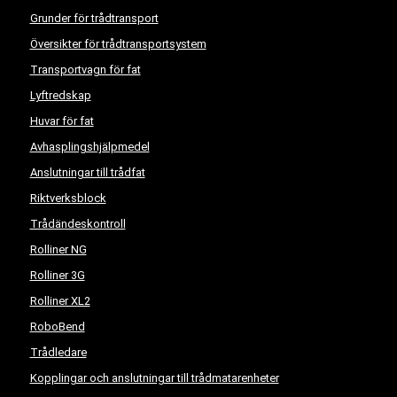
Grunder för trådtransport
Översikter för trådtransportsystem
Transportvagn för fat
Lyftredskap
Huvar för fat
Avhasplingshjälpmedel
Anslutningar till trådfat
Riktverksblock
Trådändeskontroll
Rolliner NG
Rolliner 3G
Rolliner XL2
RoboBend
Trådledare
Kopplingar och anslutningar till trådmatarenheter