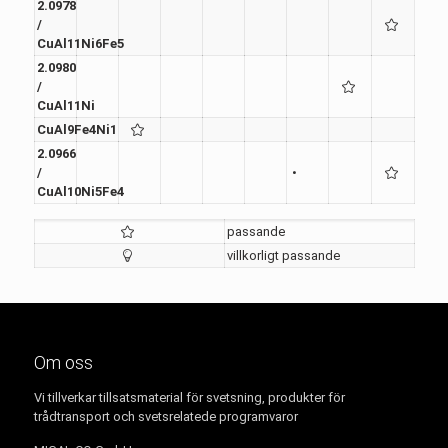
2.0978
/
CuAl11Ni6Fe5
2.0980
/
CuAl11Ni
CuAl9Fe4Ni1
2.0966
/
•
CuAl10Ni5Fe4
passande
villkorligt passande
Om oss
Vi tillverkar tillsatsmaterial för svetsning, produkter för
trådtransport och svetsrelatede programvaror