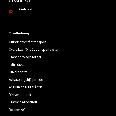
3.1 certifikat
Certifikat
Trådledning
Grunder för trådtransport
Översikter för trådtransportsystem
Transportvagn för fat
Lyftredskap
Huvar för fat
Avhasplingshjälpmedel
Anslutningar till trådfat
Riktverksblock
Trådändeskontroll
Rolliner NG