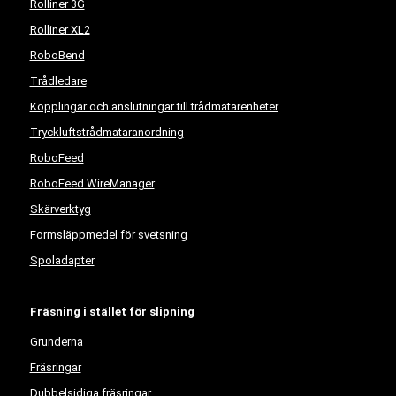
Rolliner 3G
Rolliner XL2
RoboBend
Trådledare
Kopplingar och anslutningar till trådmatarenheter
Tryckluftstrådmataranordning
RoboFeed
RoboFeed WireManager
Skärverktyg
Formsläppmedel för svetsning
Spoladapter
Fräsning i stället för slipning
Grunderna
Fräsringar
Dubbelsidiga fräsringar