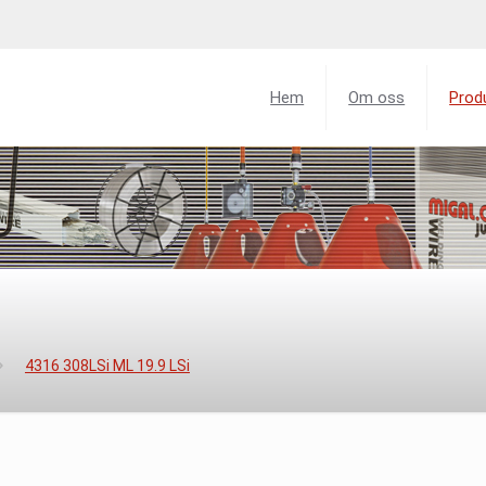
Hem
Om oss
Prod
4316 308LSi ML 19.9 LSi