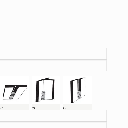
PE
PF
PF