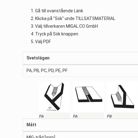
Gå till ovanstående Länk
Klicka på "Sök" unde TILLSATSMATERIAL
Välj tillverkaren MIGAL.CO GmbH
Tryck på Sök knappen
Välj PDF
Svetslägen
PA, PB, PC, PD, PE, PF
PA
PA
PB
Mått
MIG-tråd [mm]