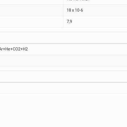
18 x 10-6
7,9
, Ar+He+CO2+H2