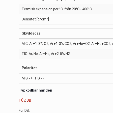
Termisk expansion per °C, från 20°C - 400°C
Densitet [g/cm³]
Skyddsgas
MIG: Ar+1-3% O2, Ar+1-3% CO2, Ar+He+O2, Ar+He+CO2
TIG: Ar, He, Ar+He, Ar+2-5% H2
Polaritet
MIG =+, TIG =-
Typkodkännanden
TÜV
,
DB
För DB: