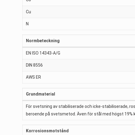
Cu
N
Normbeteckning
EN ISO 14343-A/G
DIN 8556
AWS ER
Grundmaterial
För svetsning av stabiliserade och icke-stabiliserade, rost
beroende på svetsmetod. Även för stål med högst 19% 
Korrosionsmotstånd