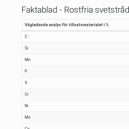
Faktablad - Rostfria svetstrå
Vägledande analys för tillsatsmaterialet i %
C
Si
Mn
P
S
Cr
Ni
Mo
Co