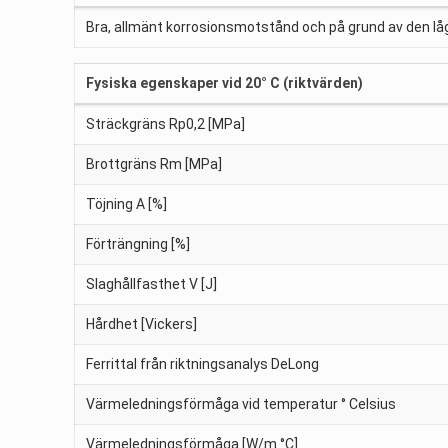
Bra, allmänt korrosionsmotstånd och på grund av den låga
Fysiska egenskaper vid 20° C (riktvärden)
Sträckgräns Rp0,2 [MPa]
Brottgräns Rm [MPa]
Töjning A [%]
Förträngning [%]
Slaghållfasthet V [J]
Hårdhet [Vickers]
Ferrittal från riktningsanalys DeLong
Värmeledningsförmåga vid temperatur ° Celsius
Värmeledningsförmåga [W/m °C]