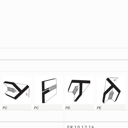
PC
PC
PD
PE
0,8; 1,0; 1,2; 1,6