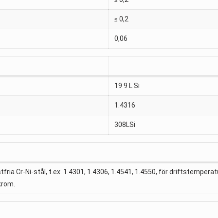
≤ 0,2
0,06
19 9 L Si
1.4316
308LSi
fria Cr-Ni-stål, t.ex. 1.4301, 1.4306, 1.4541, 1.4550, för driftstemperatu
krom.