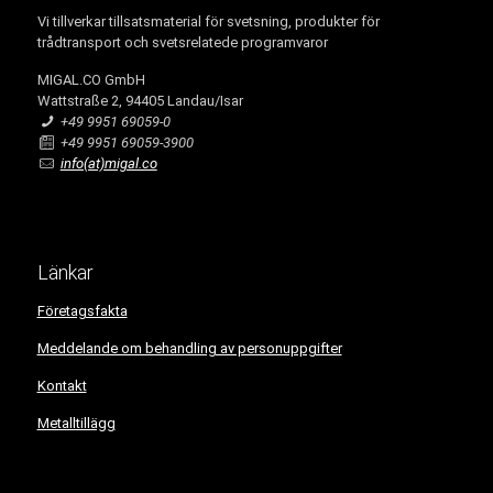
Vi tillverkar tillsatsmaterial för svetsning, produkter för
trådtransport och svetsrelatede programvaror
MIGAL.CO GmbH
Wattstraße 2, 94405 Landau/Isar
+49 9951 69059-0
+49 9951 69059-3900
info(at)migal.co
Länkar
Företagsfakta
Meddelande om behandling av personuppgifter
Kontakt
Metalltillägg