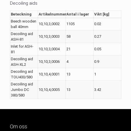
Decoiling aids
Beteckning
Artikelnummer
Antal i lager
Vikt [kg]
Beech wooden
10,10,3,0002
1105
0.02
ball 40mm
Decoiling aid
10,10,3,0003
58
0.27
ASH-81
Inlet for ASH-
10,10,3,0004
21
0.05
81
Decoiling aid
10,10,3,0006
4
0.9
ASH-XL2
Decoiling aid
10,10,4,0001
13
1
TOU400/580
Decoiling aid
Jumbo DC
10,10,4,0005
13
3.42
380/580
Om oss