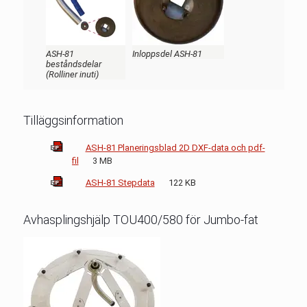
ASH-81
Inloppsdel ASH-81
beståndsdelar
(Rolliner inuti)
Tilläggsinformation
ASH-81 Planeringsblad 2D DXF-data och pdf-
fil
3 MB
ASH-81 Stepdata
122 KB
Avhasplingshjälp TOU400/580 för Jumbo-fat