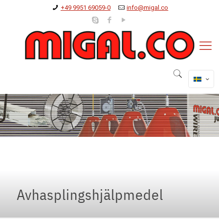
+49 9951 69059-0
info@migal.co
Avhasplingshjälpmedel