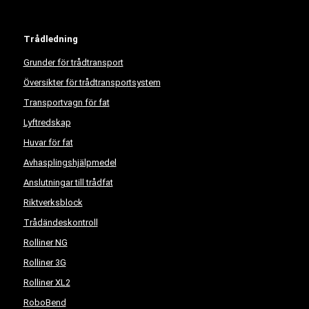
Trådledning
Grunder för trådtransport
Översikter för trådtransportsystem
Transportvagn för fat
Lyftredskap
Huvar för fat
Avhasplingshjälpmedel
Anslutningar till trådfat
Riktverksblock
Trådändeskontroll
Rolliner NG
Rolliner 3G
Rolliner XL2
RoboBend