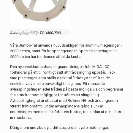
Avhasplingshjälp TOU400/580
Våra Jumbo-fat används huvudsakligen för aluminiumlegeringar i
5000-serien, samt för kopparlegeringar. Speciellt legeringar ur
5000-serien har tendensen att bilda knutar.
Den nyutvecklade avhasplingsanordningen från MIGAL.CO
förhindrar på ett tillförlitligt sätt att trådslingring uppstår. Tack
vare plastringen som ställs direkt på "trådnystanet" kan de
enskilda varven inte oavsiktligt ta sig loss. Ett roterande
avhasplingsfinger leder tråden på bästa möjliga vis och begränsar
fria sträckor som möjliggör för tråden att slingra sig.
Avhasplingfingret är utrustat med Rolliner NG och är därigenom
ytterst friktionsfritt. Under avhasplingens gång sjunker
anordningen med ner till trådfatets botten, tas sedan ut och sätts
in i nästa fat.
Därigenom undviks dyra driftstopp och systemstörningar.