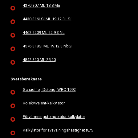
4370 307 ML 18.8 Mn
4430 316LSi ML 19.12.3 LSi
4462 2209 ML 22.9.3 NL
4576 318Si ML 19.12.3 NbSi
4842 310 ML 25.20
Svetsberäknare
Schaeffler, Delong, WRC-1992
Kolekvivalent-kalkylator
Förvärmningstemperatur-kalkylator
Kalkylator för avsvalningshastighet t8/5