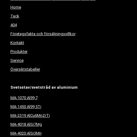
Home
Tack
404
Företagsfakta och försäljningsvillkor
Kontakt
Produkter
Service
Översiktstabeller
Svetsstav/svetstråd av aluminium
MA-1070 Al99,7
MA-1450 Al99,5Ti
MA-2319 AlCu6MnZrTi
MA-4018 AlSi7Mg
MA-4020 AlSi3Mn