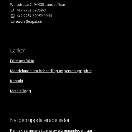
Wattstraße 2, 94405 Landau/Isar
+49 9951 69059-0
+49 9951 69059-3900
info(at)migal.co
Länkar
Företagsfakta
Meddelande om behandling av personuppgifter
Kontakt
Metalltillägg
Nyligen uppdaterade sidor
Kemisk sammansättning av aluminiumlegeringar