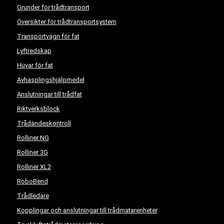
Grunder för trådtransport
Översikter för trådtransportsystem
Transportvagn för fat
Lyftredskap
Huvar för fat
Avhasplingshjälpmedel
Anslutningar till trådfat
Riktverksblock
Trådändeskontroll
Rolliner NG
Rolliner 3G
Rolliner XL2
RoboBend
Trådledare
Kopplingar och anslutningar till trådmatarenheter