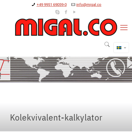
+49 9951 69059-0
info@migal.co
Kolekvivalent-kalkylator