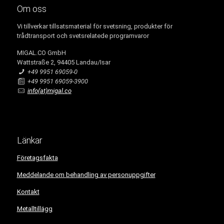
Om oss
Vi tillverkar tillsatsmaterial för svetsning, produkter för
trådtransport och svetsrelatede programvaror
MIGAL.CO GmbH
Wattstraße 2, 94405 Landau/Isar
+49 9951 69059-0
+49 9951 69059-3900
info(at)migal.co
Länkar
Företagsfakta
Meddelande om behandling av personuppgifter
Kontakt
Metalltillägg