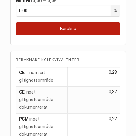
0,00 – 0,06
Niob
Nb
%
Beräkna
BERÄKNADE KOLEKVIVALENTER
inom sitt
0,28
CET
giltighetsområde
inget
0,37
CE
giltighetsområde
dokumenterat
inget
0,22
PCM
giltighetsområde
dokumenterat