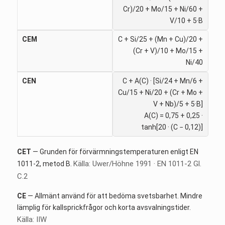
Cr)/20 + Mo/15 + Ni/60 +
V/10 + 5·B
CEM
C + Si/25 + (Mn + Cu)/20 +
(Cr + V)/10 + Mo/15 +
Ni/40
CEN
C + A(C) · [Si/24 + Mn/6 +
Cu/15 + Ni/20 + (Cr + Mo +
V + Nb)/5 + 5·B]
A(C) = 0,75 + 0,25 ·
tanh[20 · (C − 0,12)]
CET
— Grunden för förvärmningstemperaturen enligt EN
Källa: Uwer/Höhne 1991 · EN 1011-2 Gl.
1011-2, metod B.
C.2
CE
— Allmänt använd för att bedöma svetsbarhet. Mindre
lämplig för kallsprickfrågor och korta avsvalningstider.
Källa: IIW