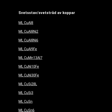
Svetsstav/svetstråd av koppar
ML CuAl8
ML CuAl8Ni2
ML CuAl8Ni6
ML CuAl9Fe
ML CuMn13Al7
ML CuNi10Fe
ML CuNi30Fe
ML CuSi28L
ML CuSi3
ML CuSn
ML CuSn6