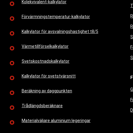
Kolekvivalent-kalkylator
T
R
Förvärmningstemperatur-kalkylator
R
Kalkylator för avsvalningshastighet t8/5
S
Värmetillförselkalkylator
F
S
Svetskostnadskalkylator
Kalkylator för svetstvärsnitt
F
G
Beräkning av daggpunkten
F
Trådlängdsberäknare
D
Materialväljare aluminium legeringar