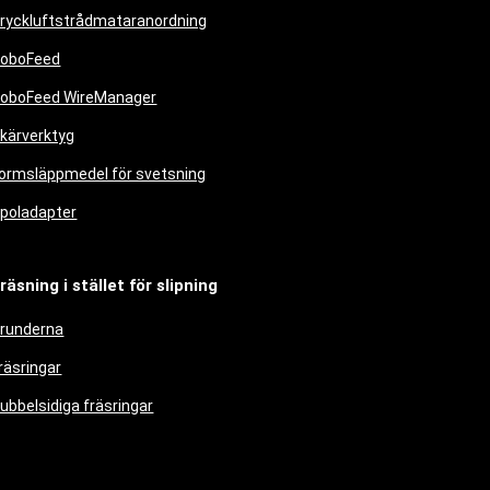
ryckluftstrådmataranordning
oboFeed
oboFeed WireManager
kärverktyg
ormsläppmedel för svetsning
poladapter
räsning i stället för slipning
runderna
räsringar
ubbelsidiga fräsringar