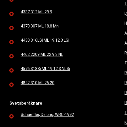
T
4337 312 ML 29.9
L
H
4370 307 ML 18.8 Mn
A
4430 316LSi ML 19.12.3 LSi
A
R
4462 2209 ML 22.9.3 NL
T
4576 318Si ML 19.12.3 NbSi
R
4842 310 ML 25.20
R
R
R
Svetsberäknare
T
Schaeffler, Delong, WRC-1992
K