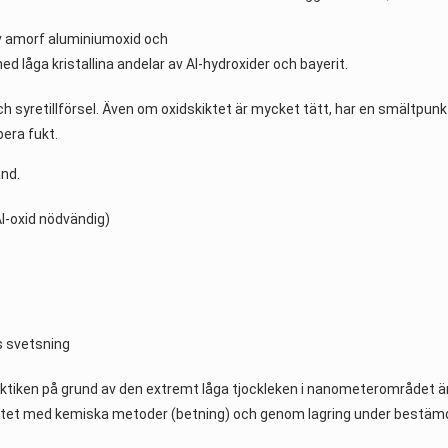
t av amorf aluminiumoxid och
d låga kristallina andelar av Al-hydroxider och bayerit.
ch syretillförsel. Även om oxidskiktet är mycket tätt, har en smältpun
bera fukt.
ånd.
Al-oxid nödvändig)
s svetsning
tiken på grund av den extremt låga tjockleken i nanometerområdet är 
kiktet med kemiska metoder (betning) och genom lagring under bestäm