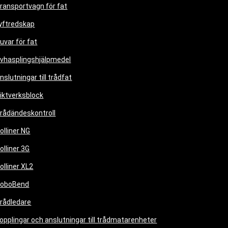
ransportvagn för fat
yftredskap
uvar för fat
vhasplingshjälpmedel
nslutningar till trådfat
iktverksblock
rådändeskontroll
olliner NG
olliner 3G
olliner XL2
oboBend
rådledare
opplingar och anslutningar till trådmatarenheter