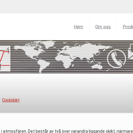
Hem
Om oss
Prod
Oxidskikt
 i atmosfären. Det består av två över varandra liggande skikt, närma