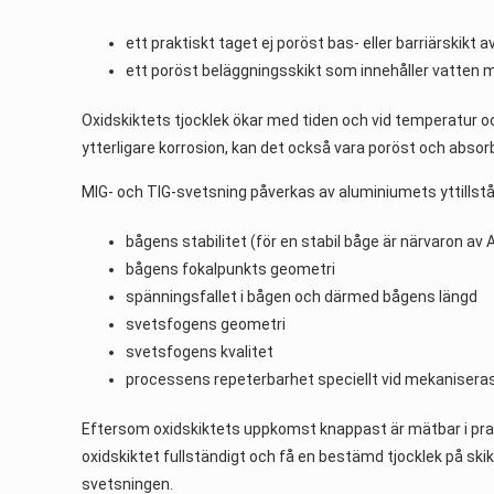
ett praktiskt taget ej poröst bas- eller barriärskik
ett poröst beläggningsskikt som innehåller vatten me
Oxidskiktets tjocklek ökar med tiden och vid temperatur o
ytterligare korrosion, kan det också vara poröst och absor
MIG- och TIG-svetsning påverkas av aluminiumets yttillst
bågens stabilitet (för en stabil båge är närvaron av 
bågens fokalpunkts geometri
spänningsfallet i bågen och därmed bågens längd
svetsfogens geometri
svetsfogens kvalitet
processens repeterbarhet speciellt vid mekanisera
Eftersom oxidskiktets uppkomst knappast är mätbar i prak
oxidskiktet fullständigt och få en bestämd tjocklek på s
svetsningen.