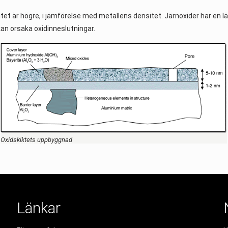
t är högre, i jämförelse med metallens densitet. Järnoxider har en läg
kan orsaka oxidinneslutningar.
Oxidskiktets uppbyggnad
Länkar