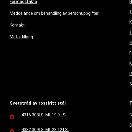
Företagsfakta
T
Meddelande om behandling av personuppgifter
K
Kontakt
T
Metalltillägg
4
F
K
P
S
Svetstråd av rostfritt stål
T
4316 308LSi ML 19.9 LSi
G
Ö
4332 309LSi ML 23.12 LSi