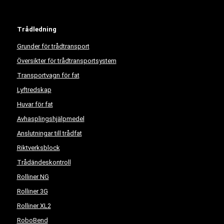
Trådledning
Grunder för trådtransport
Översikter för trådtransportsystem
Transportvagn för fat
Lyftredskap
Huvar för fat
Avhasplingshjälpmedel
Anslutningar till trådfat
Riktverksblock
Trådändeskontroll
Rolliner NG
Rolliner 3G
Rolliner XL2
RoboBend