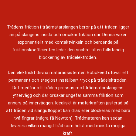
Trådens friktion i trådmatarslangen beror på att tråden ligger
an på slangens insida och orsakar friktion där. Denna växer
exponentiellt med kontaktvinkeln och beroende på
friktionskoefficienten leder den snabbt till en fullständig
blockering av trådelektroden.
Den elektriskt drivna matarassistenten RoboFeed utövar ett
permanent och steglöst inställbart tryck på trådelektroden.
Det medför att tråden pressas mot trådmatarslangens
yttervägg och där orsakar ungefär samma friktion som
annars på innerväggen. Idealiskt är matarkraften justerad så
att tråden vid slangutloppet kan dras eller blockeras med bara
två fingrar (några få Newton). Trådmataren kan sedan
leverera vilken mängd tråd som helst med minsta möjliga
kraft.