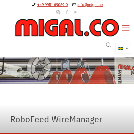
+49 9951 69059-0
info@migal.co
oboFeed-WireManager
vidgar gränserna för trådmatning
RoboFeed WireManager