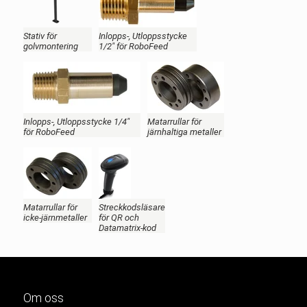
Stativ för
Inlopps-, Utloppsstycke
golvmontering
1/2" för RoboFeed
Inlopps-, Utloppsstycke 1/4"
Matarrullar för
för RoboFeed
järnhaltiga metaller
Matarrullar för
Streckkodsläsare
icke-järnmetaller
för QR och
Datamatrix-kod
Om oss