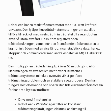
RoboFeed har en stark trådmatarmotor med 100 watt kraft vid
drivaxeln. Den hjälper huvudtrådmatarmotorn genom att alltid
tillföra tillräckligt med svetstråd från trådfatet till svetsroboten
även på stora avstånd. Dessutom registrerar den
trådförbrukningen, varnar när den återstående trådkvantiteten är
låg, för in tråden med en viss längd, visar statistiska data, har ett
stoppur och komminicerar med andra enheter via MQTT eller OPC
UA.
Den möjliggör en trådledarlängd på över 50 m och gör därför
utformningen av svetscellen mer flexibel. Krafterna i
trådmatarsystemet minskas avsevärt vilket ger färre
trådmatningsproblem och en stabilare svetsprocess. Den kan
fungera helt oberoende och sparar den tidskrävande trådinförseln
för hand vid byte av trådfatet.
Drivs med 4 matarrullar
RoboFeed - WireManager tillför en konstant
trådmatningskraft, ingen elektrisk anslutning till