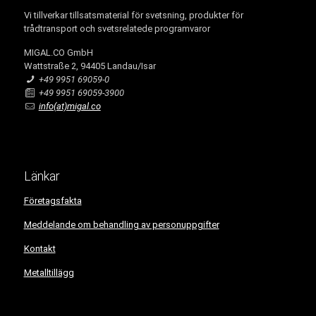
Vi tillverkar tillsatsmaterial för svetsning, produkter för
trådtransport och svetsrelatede programvaror
MIGAL.CO GmbH
Wattstraße 2, 94405 Landau/Isar
+49 9951 69059-0
+49 9951 69059-3900
info(at)migal.co
Länkar
Företagsfakta
Meddelande om behandling av personuppgifter
Kontakt
Metalltillägg