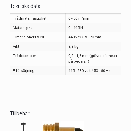
Tekniska data
Trådmatarhastighet
0 - 50 m/min
Matarstyrka
0 - 165 N
Dimensioner LxBxH
440 x 255 x 170 mm
Vikt
9,9 kg
Tråddiameter
0,8 - 1,6 mm (grövre diameter
på begäran)
Elförsörjning
115 - 230 volt / 50 - 60 Hz
Tillbehör