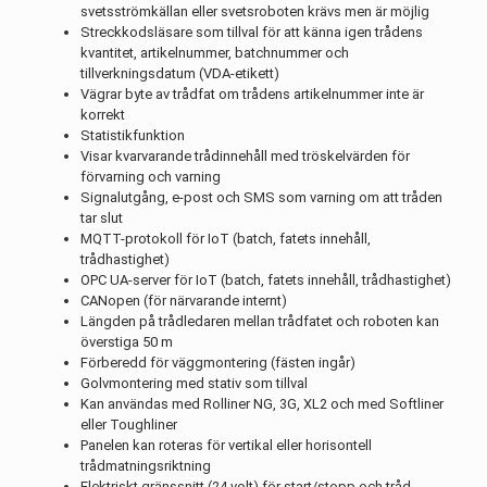
svetsströmkällan eller svetsroboten krävs men är möjlig
Streckkodsläsare som tillval för att känna igen trådens
kvantitet, artikelnummer, batchnummer och
tillverkningsdatum (VDA-etikett)
Vägrar byte av trådfat om trådens artikelnummer inte är
korrekt
Statistikfunktion
Visar kvarvarande trådinnehåll med tröskelvärden för
förvarning och varning
Signalutgång, e-post och SMS som varning om att tråden
tar slut
MQTT-protokoll för IoT (batch, fatets innehåll,
trådhastighet)
OPC UA-server för IoT (batch, fatets innehåll, trådhastighet)
CANopen (för närvarande internt)
Längden på trådledaren mellan trådfatet och roboten kan
överstiga 50 m
Förberedd för väggmontering (fästen ingår)
Golvmontering med stativ som tillval
Kan användas med Rolliner NG, 3G, XL2 och med Softliner
eller Toughliner
Panelen kan roteras för vertikal eller horisontell
trådmatningsriktning
Elektriskt gränssnitt (24 volt) för start/stopp och tråd