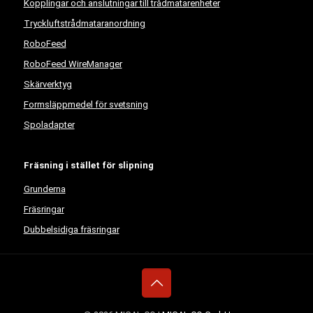
Kopplingar och anslutningar till trådmatarenheter
Tryckluftstrådmataranordning
RoboFeed
RoboFeed WireManager
Skärverktyg
Formsläppmedel för svetsning
Spoladapter
Fräsning i stället för slipning
Grunderna
Fräsringar
Dubbelsidiga fräsringar