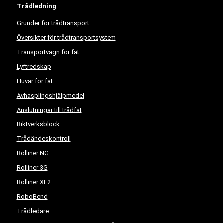
Trådledning
Grunder för trådtransport
Översikter för trådtransportsystem
Transportvagn för fat
Lyftredskap
Huvar för fat
Avhasplingshjälpmedel
Anslutningar till trådfat
Riktverksblock
Trådändeskontroll
Rolliner NG
Rolliner 3G
Rolliner XL2
RoboBend
Trådledare