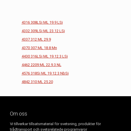
4316 308LSi ML 19.9 LSi
4332 309LSi ML 23.12 LSi
4337 312 ML 29.9
4370 307 ML 18.8 Mn
4430 316LSi ML 19.12.3 LSi
4462 2209 ML 22.9.3 NL
4576 318Si ML 19.12.3 NbSi
4842 310 ML 25.20
Om oss
Vi tillverkar tillsatsmaterial för svetsning, produkter för
trådtransport och svetsrelatede programvaror