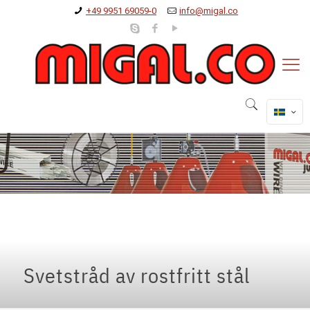
+49 9951 69059-0
info@migal.co
Svetstråd av rostfritt stål