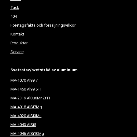
Tack
404
Företagsfakta och försäljningsvillkor
Kontakt
Produkter
Service
Svetsstav/svetstråd av aluminium
MA-1070 Al99,7
MA-1450 Al99,5Ti
MA-2319 AlCu6MnZrTi
MA-4018 AlSi7Mg
MA-4020 AlSi3Mn
MA-4043 AlSi5
MA-4046 AlSi10Mg