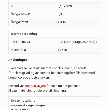
Zr
0,10 - 0,20
Övriga enskilt
0,05
Övriga totalt
< 0,15
Normbeteckning
EN ISO 18273
S Al 5087 (AlMg4,5MnZr(A))
Material Nr.
3.3546
Anvisningar
Svetsmetallen är resistent mot sprickbildning; speciellt
fördelaktigt vid ogynnsamma fastsättningsförhållanden med
komplicerade arbetsstycken.
Använd vår
materialväljare
för att hitta det passande
tillsatsmaterialet för din svetstillämpning.
Svetsmetallens
mekaniska egenskaper
(riktvärden)