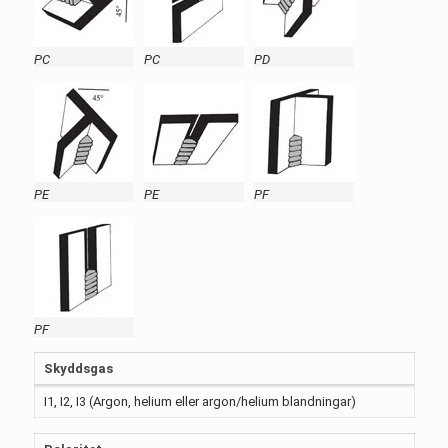
PC
PC
PD
PE
PE
PF
PF
Skyddsgas
I1, I2, I3 (Argon, helium eller argon/helium blandningar)