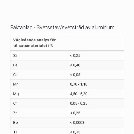
Faktablad - Svetsstav/svetstråd av aluminium
Vägledande analys för
tillsatsmaterialet i %
Si
< 0,25
Fe
< 0,40
Cu
< 0,05
Mn
0,70 - 1,10
Mg
4,50 - 5,20
Cr
0,05 - 0,25
Zn
< 0,25
Be
< 0,0003
Ti
< 0,15