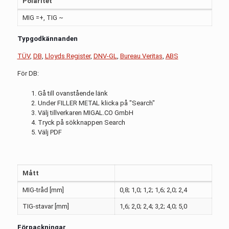
Polaritet
MIG =+, TIG ~
Typgodkännanden
TÜV
,
DB
,
Lloyds Register
,
DNV-GL
,
Bureau Veritas
,
ABS
För DB:
Gå till ovanstående länk
Under FILLER METAL klicka på "Search"
Välj tillverkaren MIGAL.CO GmbH
Tryck på sökknappen Search
Välj PDF
Mått
MIG-tråd [mm]
0,8; 1,0; 1,2; 1,6; 2,0; 2,4
TIG-stavar [mm]
1,6; 2,0; 2,4; 3,2; 4,0; 5,0
Förpackningar