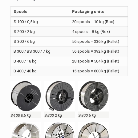
Spools
Packaging units
S 100 / 0,5 kg
20 spools = 10 kg (Box)
S 200 / 2 kg
4 spools = 8 kg (Box)
S 300 / 6 kg
56 spools = 336 kg (Pallet)
B 300 / BS 300 / 7 kg
56 spools = 392 kg (Pallet)
B 400 / 18 kg
28 spools = 504 kg (Pallet)
B 400 / 40 kg
15 spools = 600 kg (Pallet)
S-100 0,5 kg
S-200 2 kg
S-300 6 kg