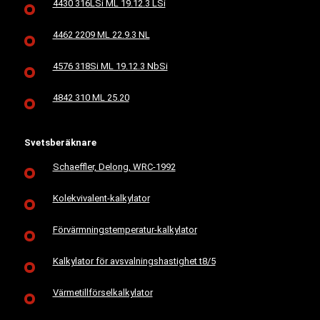
4430 316LSi ML 19.12.3 LSi
4462 2209 ML 22.9.3 NL
4576 318Si ML 19.12.3 NbSi
4842 310 ML 25.20
Svetsberäknare
Schaeffler, Delong, WRC-1992
Kolekvivalent-kalkylator
Förvärmningstemperatur-kalkylator
Kalkylator för avsvalningshastighet t8/5
Värmetillförselkalkylator