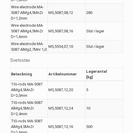
Wire electrode MA-
5087 AlMg4,5MnZr
M5,5087,08,12
280
D=1,2mm
Wire electrode MA-
5087 AlMg4,5MnZr
M5,5087,08,16
Slut i lager
D=1,6mm
Wire electrode MA-
M5,5554,07,10
Slut i lager
5087 AlMg2,7Mnr 1,0
Svetsstav
Lagerantal
Beteckning
Artikelnummer
[kg]
TIG-rods MA-5087
AlMg4,5MnZr
M5,5087,12,20
5
D=2,0mm
TIG-rods MA-5087
AlMg4,5MnZr
M5,5087,12,24
10
D=2,4mm
TIG-rods MA-5087
AlMg4,5MnZr
M5,5087,13,16
500
D=1,6mm