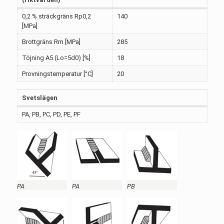
0,2 % sträckgräns Rp0,2
140
[MPa]
Brottgräns Rm [MPa]
285
Töjning A5 (Lo=5d0) [%]
18
Provningstemperatur [°C]
20
Svetslägen
PA, PB, PC, PD, PE, PF
PA
PA
PB