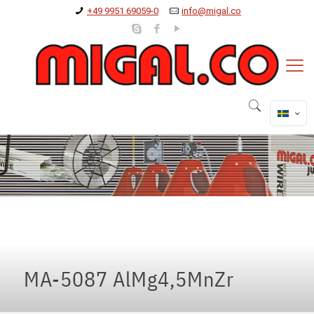
+49 9951 69059-0
info@migal.co
MA-5087 AlMg4,5MnZr