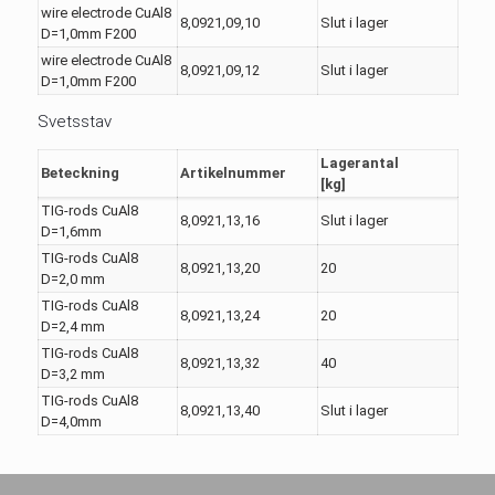
wire electrode CuAl8
8,0921,09,10
Slut i lager
D=1,0mm F200
wire electrode CuAl8
8,0921,09,12
Slut i lager
D=1,0mm F200
Svetsstav
Lagerantal
Beteckning
Artikelnummer
[kg]
TIG-rods CuAl8
8,0921,13,16
Slut i lager
D=1,6mm
TIG-rods CuAl8
8,0921,13,20
20
D=2,0 mm
TIG-rods CuAl8
8,0921,13,24
20
D=2,4 mm
TIG-rods CuAl8
8,0921,13,32
40
D=3,2 mm
TIG-rods CuAl8
8,0921,13,40
Slut i lager
D=4,0mm