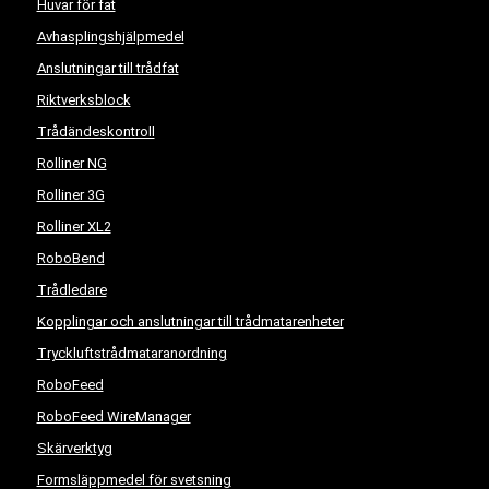
Huvar för fat
Avhasplingshjälpmedel
Anslutningar till trådfat
Riktverksblock
Trådändeskontroll
Rolliner NG
Rolliner 3G
Rolliner XL2
RoboBend
Trådledare
Kopplingar och anslutningar till trådmatarenheter
Tryckluftstrådmataranordning
RoboFeed
RoboFeed WireManager
Skärverktyg
Formsläppmedel för svetsning