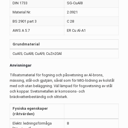
DIN 1733
SG-CuAl8
Material Nr.
2.0921
BS 2901 part 3
C 28
AWS A 5.7
ER Cu Al-A1
Grundmaterial
CuAl5; CuAl8; CuAl9; CuZn20Al
Anvisningar
Tillsatsmaterial för fogning och påsvetsning av Al-brons,
mässing, stål-och gjutjärn, såväl som för MIG-lödning av kolstål
med och utan beläggning. Väl lämpad för fogsvetsning av stål
och koppar. Svetsmetallen är korrosions- och
bräckvattenbeständig och slitstark.
Fysiska egenskaper
(riktvärden)
Elektr. ledningsförmåga
8