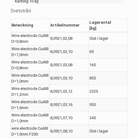
Kartong 10 kg
Svetstråd
Lagerantal
Beteckning
Artikelnummer
[kg]
Wire electrode CuAl8
8,0921,02,08
Slut i lager
D=0,8mm
Wire electrode CuAl8
8,0921,02,10
65
D=1,0mm
Wire electrode CuAl8
8,0921,03,08
165
D=0,8mm
Wire electrode CuAl8
8,0921,03,10
855
D=1,0mm
Wire electrode CuAl8
8,0921,03,12
2325
D=1,2mm
Wire electrode CuAl8
8,0921,03,16
930
D=1,6mm
Wire electrode CuAl8
8,0921,07,10
345
D=1,0mm
wire electrode CuAl8
8,0921,08,10
Slut i lager
D=1,0mm F200