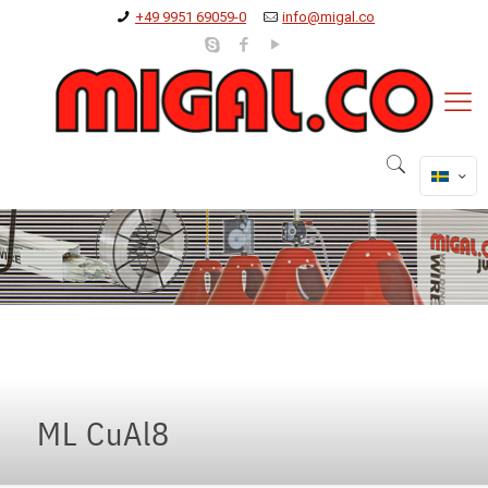
+49 9951 69059-0
info@migal.co
ML CuAl8