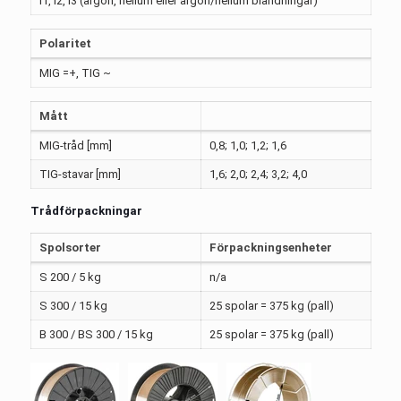
I1, I2, I3 (argon, helium eller argon/helium blandningar)
Polaritet
MIG =+, TIG ~
Mått
MIG-tråd [mm]
0,8; 1,0; 1,2; 1,6
TIG-stavar [mm]
1,6; 2,0; 2,4; 3,2; 4,0
Trådförpackningar
Spolsorter
Förpackningsenheter
S 200 / 5 kg
n/a
S 300 / 15 kg
25 spolar = 375 kg (pall)
B 300 / BS 300 / 15 kg
25 spolar = 375 kg (pall)