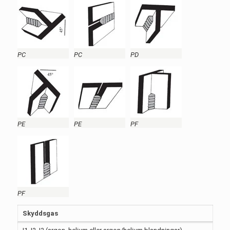
PC
PC
PD
PE
PE
PF
PF
Skyddsgas