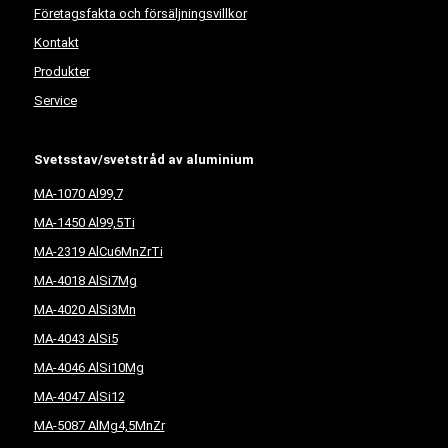
Företagsfakta och försäljningsvillkor
Kontakt
Produkter
Service
Svetsstav/svetstråd av aluminium
MA-1070 Al99,7
MA-1450 Al99,5Ti
MA-2319 AlCu6MnZrTi
MA-4018 AlSi7Mg
MA-4020 AlSi3Mn
MA-4043 AlSi5
MA-4046 AlSi10Mg
MA-4047 AlSi12
MA-5087 AlMg4,5MnZr