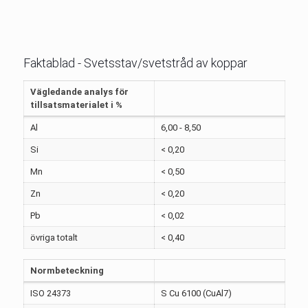
Faktablad - Svetsstav/svetstråd av koppar
Vägledande analys för
tillsatsmaterialet i %
Al
6,00 - 8,50
Si
< 0,20
Mn
< 0,50
Zn
< 0,20
Pb
< 0,02
övriga totalt
< 0,40
Normbeteckning
ISO 24373
S Cu 6100 (CuAl7)