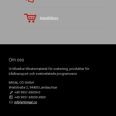
Metalltillägg
Om oss
Vi tillverkar tillsatsmaterial för svetsning, produkter för
trådtransport och svetsrelatede programvaror
MIGAL.CO GmbH
Wattstraße 2, 94405 Landau/Isar
+49 9951 69059-0
+49 9951 69059-3900
info(at)migal.co