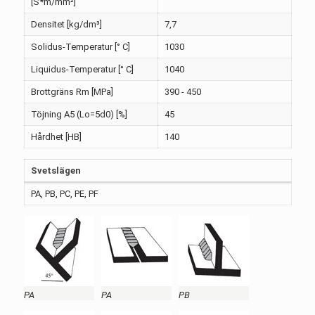
[S*m/mm²]
Densitet [kg/dm³]
7,7
Solidus-Temperatur [° C]
1030
Liquidus-Temperatur [° C]
1040
Brottgräns Rm [MPa]
390 - 450
Töjning A5 (Lo=5d0) [%]
45
Hårdhet [HB]
140
Svetslägen
PA, PB, PC, PE, PF
PA
PA
PB