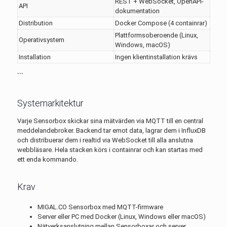
REST + WebSocket, OpenAPI-
API
dokumentation
Distribution
Docker Compose (4 containrar)
Plattformsoberoende (Linux,
Operativsystem
Windows, macOS)
Installation
Ingen klientinstallation krävs
```
Systemarkitektur
Varje Sensorbox skickar sina mätvärden via MQTT till en central
meddelandebroker. Backend tar emot data, lagrar dem i InfluxDB
och distribuerar dem i realtid via WebSocket till alla anslutna
webbläsare. Hela stacken körs i containrar och kan startas med
ett enda kommando.
Krav
MIGAL.CO Sensorbox med MQTT-firmware
Server eller PC med Docker (Linux, Windows eller macOS)
Nätverksanslutning mellan Sensorboxar och server