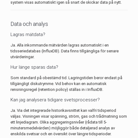
system visas automatiskt igen så snart de skickar data på nytt.
Data och analys
Lagras mätdata?
Ja. Alla inkommande mätvärden lagras automatiskt i en
tidsseriedatabas (InfluxDB). Data finns tillgängliga för senare
utvärderingar.
Hur länge sparas data?
Som standard på obestämd tid. Lagringstiden beror endast på
tillgängligt diskutrymme. Vid behov kan en automatisk
rensningsregel (retention policy) ställas in i InfluxDB.
Kan jag analysera tidigare svetsprocesser?
Ja. Via det integrerade historikavsnittet kan valfri tidsperiod
väljas. Visningen visar spänning, ström, gas och trådmatning som
ett linjediagram. Olika aggregeringsnivåer (rådata till 5-
minutersmedelvärden) möjliggör både detaljerad analys av
enskilda svetsar och en översikt över längre tidsperioder.