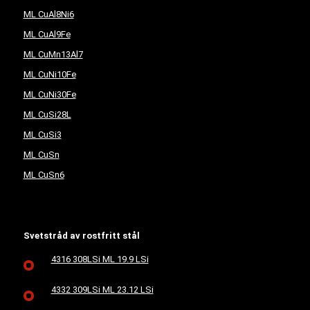
ML CuAl8Ni6
ML CuAl9Fe
ML CuMn13Al7
ML CuNi10Fe
ML CuNi30Fe
ML CuSi28L
ML CuSi3
ML CuSn
ML CuSn6
Svetstråd av rostfritt stål
4316 308LSi ML 19.9 LSi
4332 309LSi ML 23.12 LSi