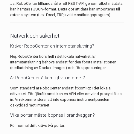
Ja. RoboCenter tillhandahåller ett REST-API genom vilket mätdata
kan hämtas i JSON-format. Detta gör att data kan importeras till
externa system (t.ex. Excel, ERP, kvalitetssäkringsprogram).
Nätverk och säkerhet
Kräver RoboCenter en internetanslutning?
Nej. RoboCenter körs helt i det lokala nätverket. En
internetanslutning behövs endast för den första installationen
(nedladdning av Docker-images) och för uppdateringar.
Är RoboCenter åtkomligt via internet?
Som standard är RoboCenter endast åtkomligt i det lokala
nätverket. För fjärråtkomst kan en VPN eller omvänd proxy ställas
in. Vi rekommenderar att inte exponera instrumentpanelen
oskyddad mot internet.
Vilka portar måste öppnas i brandväggen?
För normal drift krävs två portar: