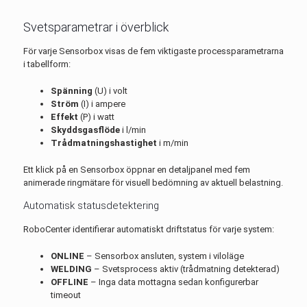
Svetsparametrar i överblick
För varje Sensorbox visas de fem viktigaste processparametrarna
i tabellform:
Spänning
(U) i volt
Ström
(I) i ampere
Effekt
(P) i watt
Skyddsgasflöde
i l/min
Trådmatningshastighet
i m/min
Ett klick på en Sensorbox öppnar en detaljpanel med fem
animerade ringmätare för visuell bedömning av aktuell belastning.
Automatisk statusdetektering
RoboCenter identifierar automatiskt driftstatus för varje system:
ONLINE
– Sensorbox ansluten, system i viloläge
WELDING
– Svetsprocess aktiv (trådmatning detekterad)
OFFLINE
– Inga data mottagna sedan konfigurerbar
timeout