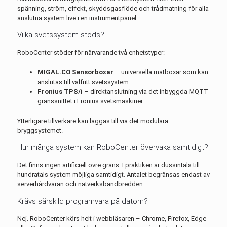
spänning, ström, effekt, skyddsgasflöde och trådmatning för alla
anslutna system live i en instrumentpanel.
Vilka svetssystem stöds?
RoboCenter stöder för närvarande två enhetstyper:
MIGAL.CO Sensorboxar
– universella mätboxar som kan
anslutas till valfritt svetssystem
Fronius TPS/i
– direktanslutning via det inbyggda MQTT-
gränssnittet i Fronius svetsmaskiner
Ytterligare tillverkare kan läggas till via det modulära
bryggsystemet.
Hur många system kan RoboCenter övervaka samtidigt?
Det finns ingen artificiell övre gräns. I praktiken är dussintals till
hundratals system möjliga samtidigt. Antalet begränsas endast av
serverhårdvaran och nätverksbandbredden.
Krävs särskild programvara på datorn?
Nej. RoboCenter körs helt i webbläsaren – Chrome, Firefox, Edge