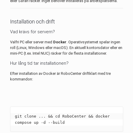
eller Safari räcker. Inget behöver installeras på arbetsplatserna.
Installation och drift
Vad krävs för servern?
Valfri PC eller server med
Docker
. Operativsystemet spelar ingen
roll (Linux, Windows eller macOS). En aktuell kontorsdator eller en
mini-PC (t.ex. Intel NUC) räcker för de flesta installationer.
Hur lång tid tar installationen?
Efter installation av Docker är RoboCenter driftklart med tre
kommandon:
git clone ... && cd RoboCenter && docker 
compose up -d --build