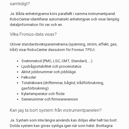
samtidigt?
Ja. Båda enhetstyperna körs parallellt i samma instrumentpanel.
RoboCenter identifierar automatiskt enhetstypen och visar lämplig
detaljinformation för var och en.
Vilka Fronius-data visas?
Utöver standardsvetsparametrarna (spänning, ström, effekt, gas,
tråd) visar RoboCenter dessutom för Fronius TPS/i:
Svetsmetod (PMC, LSC, CMT, Standard, ...)
Ljusbågsstabilitet och processtatus
Aktivt jobbnummer och jobbläge
Felkoder
Totalräknare (drifttimmar, bågtid, trådförbrukning,
gasförbrukning)
Kylartemperatur och flöde
Serienummer och firmwareversion
Kan jag ta bort system från instrumentpanelen?
Ja. System som inte längre används kan döljas eller helt tas bort.
Dolda system kan göras synliga igen när som helst. Borttagna