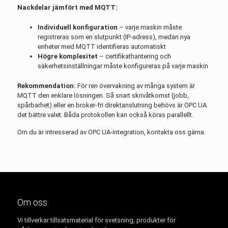
Nackdelar jämfört med MQTT:
Individuell konfiguration
– varje maskin måste
registreras som en slutpunkt (IP-adress), medan nya
enheter med MQTT identifieras automatiskt
Högre komplexitet
– certifikathantering och
säkerhetsinställningar måste konfigureras på varje maskin
Rekommendation:
För ren övervakning av många system är
MQTT den enklare lösningen. Så snart skrivåtkomst (jobb,
spårbarhet) eller en broker-fri direktanslutning behövs är OPC UA
det bättre valet. Båda protokollen kan också köras parallellt.
Om du är intresserad av OPC UA-integration, kontakta oss gärna.
Om oss
Vi tillverkar tillsatsmaterial för svetsning, produkter för