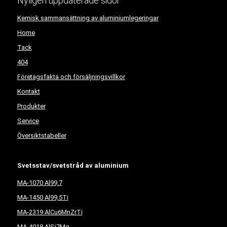
Nyligen uppdaterade sidor
Kemisk sammansättning av aluminiumlegeringar
Home
Tack
404
Företagsfakta och försäljningsvillkor
Kontakt
Produkter
Service
Översiktstabeller
Svetsstav/svetstråd av aluminium
MA-1070 Al99,7
MA-1450 Al99,5Ti
MA-2319 AlCu6MnZrTi
MA-4018 AlSi7Mg