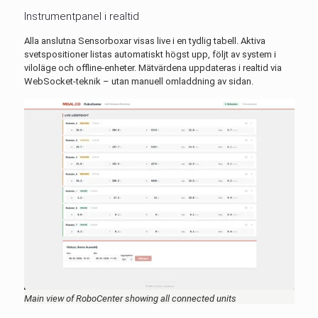
Instrumentpanel i realtid
Alla anslutna Sensorboxar visas live i en tydlig tabell. Aktiva
svetspositioner listas automatiskt högst upp, följt av system i
viloläge och offline-enheter. Mätvärdena uppdateras i realtid via
WebSocket-teknik – utan manuell omladdning av sidan.
Main view of RoboCenter showing all connected units