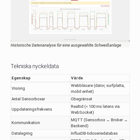
Historische Datenanalyse für eine ausgewählte Schweißanlage
Tekniska nyckeldata
Egenskap
Värde
Webbläsare (dator, surfplatta,
Visning
mobil enhet)
Antal Sensorboxar
Obegränsat
Realtid (< 100 ms latens via
Uppdateringsfrekvens
WebSocket)
MQTT (Sensorbox → Broker →
Kommunikation
Backend)
Datalagring
InfluxDB-tidsseriedatabas