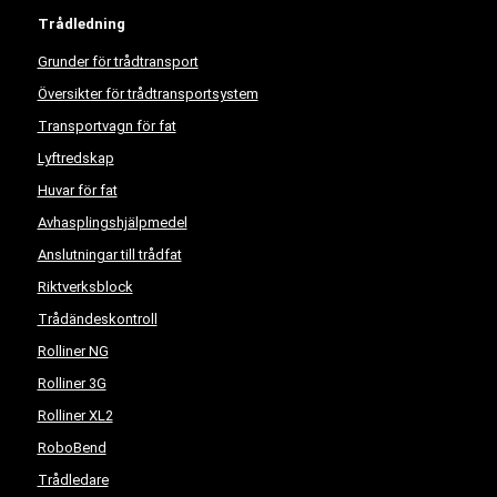
Trådledning
Grunder för trådtransport
Översikter för trådtransportsystem
Transportvagn för fat
Lyftredskap
Huvar för fat
Avhasplingshjälpmedel
Anslutningar till trådfat
Riktverksblock
Trådändeskontroll
Rolliner NG
Rolliner 3G
Rolliner XL2
RoboBend
Trådledare