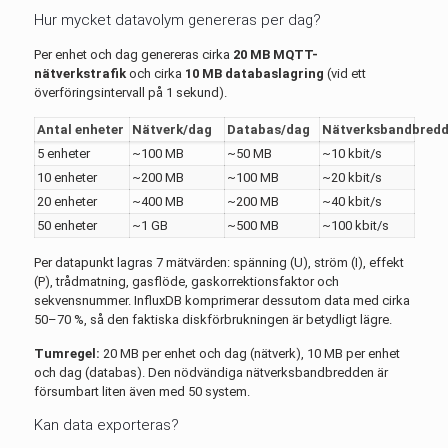
Hur mycket datavolym genereras per dag?
Per enhet och dag genereras cirka
20 MB MQTT-
nätverkstrafik
och cirka
10 MB databaslagring
(vid ett
överföringsintervall på 1 sekund).
Antal enheter
Nätverk/dag
Databas/dag
Nätverksbandbred
5 enheter
~100 MB
~50 MB
~10 kbit/s
10 enheter
~200 MB
~100 MB
~20 kbit/s
20 enheter
~400 MB
~200 MB
~40 kbit/s
50 enheter
~1 GB
~500 MB
~100 kbit/s
Per datapunkt lagras 7 mätvärden: spänning (U), ström (I), effekt
(P), trådmatning, gasflöde, gaskorrektionsfaktor och
sekvensnummer. InfluxDB komprimerar dessutom data med cirka
50–70 %, så den faktiska diskförbrukningen är betydligt lägre.
Tumregel:
20 MB per enhet och dag (nätverk), 10 MB per enhet
och dag (databas). Den nödvändiga nätverksbandbredden är
försumbart liten även med 50 system.
Kan data exporteras?