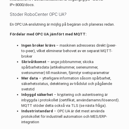
IP>:8000/docs.
Stöder RoboCenter OPC UA?
En OPC UA-anslutning är möjlig på begäran och planeras redan.
Fördelar med OPC UA jämfört med MQTT:
Ingen broker krävs
– maskinen adresseras direkt (peer-
to-peer), vilket eliminerar behovet av en separat MQTT-
broker
Skrivåtkomst
– ange jobbnummer, skicka
spårbarhetsdata (artikelnummer, serienummer,
svetsnummer) till maskinen, fjärrstyr svetsparametrar
Mer data
– ytterligare information såsom spårbarhet,
säkerhetsstatus, detektering av trådslut och pågående
svetstid
Inbyggd säkerhet
– kryptering och autentisering är
inbyggda i protokollet (certifikat, användarnamn/lösenord).
MQTT stöder detta också via TLS (se nästa fråga).
Industristandard
– OPC UA är det mest använda
protokollet för industriell automation och MES/ERP-
integration