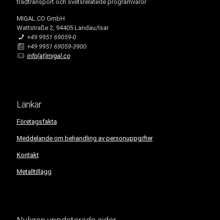
trådtransport och svetsrelatede programvaror
MIGAL.CO GmbH
Wattstraße 2, 94405 Landau/Isar
+49 9951 69059-0
+49 9951 69059-3900
info(at)migal.co
Länkar
Företagsfakta
Meddelande om behandling av personuppgifter
Kontakt
Metalltillägg