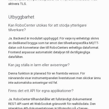
aktivera TLS.
Utbyggbarhet
Kan RoboCenter utökas för att stödja ytterligare
tillverkare?
Ja. Backend är modulärt uppbyggd. För varje ny enhetstyp skrivs
en dedikerad brygga som tar emot den tillverkarspecifika MQTT-
datan och konverterar den till RoboCenters enhetliga dataformat.
Frontend anpassar automatiskt detaljvyn till de tillgängliga
datafälten.
Kan jag ställa in larm eller aviseringar?
Denna funktion är planerad för en framtida version. För
närvarande visar instrumentpanelen livestatusen men skickar ännu
inte automatiska aviseringar vid fel.
Finns det ett API för egna applikationer?
Ja. RoboCenter tillhandahåller ett fullständigt dokumenterat
REST-API samt ett WebSocket-gränssnitt för realtidsdata. Den
interaktiva API-dokumentationen är tillgänglig på <Server-