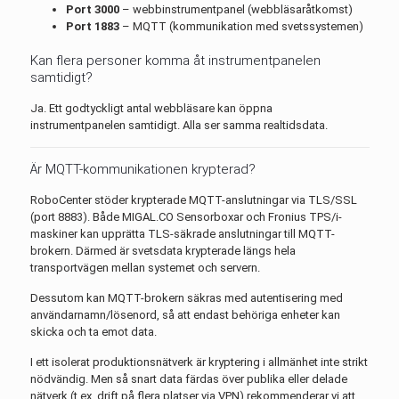
Port 3000
– webbinstrumentpanel (webbläsaråtkomst)
Port 1883
– MQTT (kommunikation med svetssystemen)
Kan flera personer komma åt instrumentpanelen
samtidigt?
Ja. Ett godtyckligt antal webbläsare kan öppna
instrumentpanelen samtidigt. Alla ser samma realtidsdata.
Är MQTT-kommunikationen krypterad?
RoboCenter stöder krypterade MQTT-anslutningar via TLS/SSL
(port 8883). Både MIGAL.CO Sensorboxar och Fronius TPS/i-
maskiner kan upprätta TLS-säkrade anslutningar till MQTT-
brokern. Därmed är svetsdata krypterade längs hela
transportvägen mellan systemet och servern.
Dessutom kan MQTT-brokern säkras med autentisering med
användarnamn/lösenord, så att endast behöriga enheter kan
skicka och ta emot data.
I ett isolerat produktionsnätverk är kryptering i allmänhet inte strikt
nödvändig. Men så snart data färdas över publika eller delade
nätverk (t.ex. drift på flera platser via VPN) rekommenderar vi att