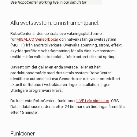
See RoboCenter working live in our simulator
Alla svetssystem. En instrumentpanel.
RoboCenter är den centrala övervakningsplattformen
för
MIGAL.CO Sensorboxar
och nätverksfähiga svetssystem
(MQTT) från andra tillverkare. Övervaka spänning, ström, effekt,
skyddsgasflöde och trådmatning för alla dina svetssystem i
realtid – från valfri arbetsplats, från kontoret eller på språng.
Oavsett om det gäller en enda svetscell eller ett helt
produktionsområde med dussintals system: RoboCenter
identifierar automatiskt nya Sensorboxar och visar omedelbart
aktuell driftstatus i webbläsaren. Ingen installation, ingen
ytterligare programvara krävs.
Du kan testa RoboCenters funktioner
LIVE i vår simulator
. OBS:
Data i databasen raderas efter 24 timmar och ändringar återställs
efter 15 minuter.
Funktioner