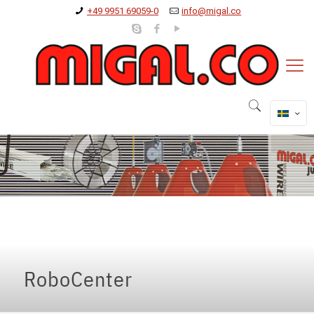
+49 9951 69059-0
info@migal.co
RoboCenter