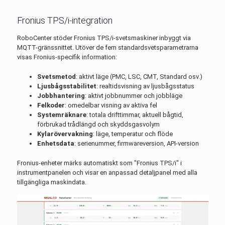
Fronius TPS/i-integration
RoboCenter stöder Fronius TPS/i-svetsmaskiner inbyggt via
MQTT-gränssnittet. Utöver de fem standardsvetsparametrarna
visas Fronius-specifik information:
Svetsmetod
: aktivt läge (PMC, LSC, CMT, Standard osv.)
Ljusbågsstabilitet
: realtidsvisning av ljusbågsstatus
Jobbhantering
: aktivt jobbnummer och jobbläge
Felkoder
: omedelbar visning av aktiva fel
Systemräknare
: totala drifttimmar, aktuell bågtid,
förbrukad trådlängd och skyddsgasvolym
Kylarövervakning
: läge, temperatur och flöde
Enhetsdata
: serienummer, firmwareversion, API-version
Fronius-enheter märks automatiskt som "Fronius TPS/i" i
instrumentpanelen och visar en anpassad detaljpanel med alla
tillgängliga maskindata.