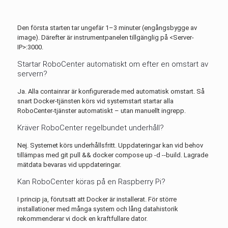
Den första starten tar ungefär 1–3 minuter (engångsbygge av
image). Därefter är instrumentpanelen tillgänglig på <Server-
IP>:3000.
Startar RoboCenter automatiskt om efter en omstart av
servern?
Ja. Alla containrar är konfigurerade med automatisk omstart. Så
snart Docker-tjänsten körs vid systemstart startar alla
RoboCenter-tjänster automatiskt – utan manuellt ingrepp.
Kräver RoboCenter regelbundet underhåll?
Nej. Systemet körs underhållsfritt. Uppdateringar kan vid behov
tillämpas med git pull && docker compose up -d --build. Lagrade
mätdata bevaras vid uppdateringar.
Kan RoboCenter köras på en Raspberry Pi?
I princip ja, förutsatt att Docker är installerat. För större
installationer med många system och lång datahistorik
rekommenderar vi dock en kraftfullare dator.